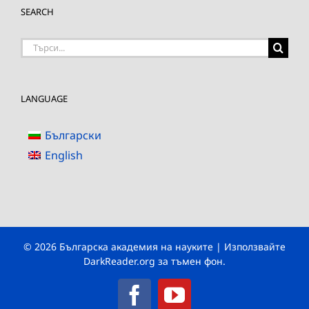
SEARCH
Търсене
на:
LANGUAGE
Български
English
© 2026 Българска академия на науките | Използвайте
DarkReader.org
за тъмен фон.
Facebook
YouTube