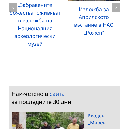
„Забравените
Изложба за
божества“ оживяват
Априлското
в изложба на
въстание в НАО
Националния
„Рожен“
археологически
музей
Най-четено в
сайта
за последните 30 дни
Екоден
„Мирен