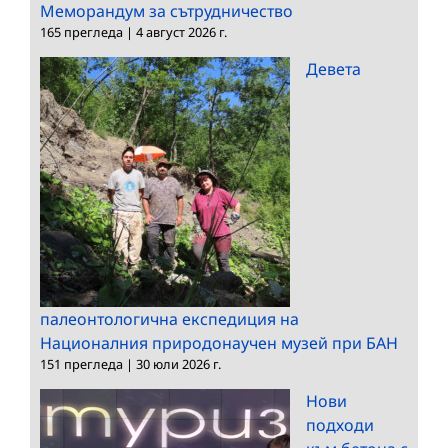
Меморандум за сътрудничество
165 прегледа
|
4 август 2026 г.
Девета
палеонтологична експедиция на
Националния природонаучен музей при БАН
151 прегледа
|
30 юли 2026 г.
Нови
подходи