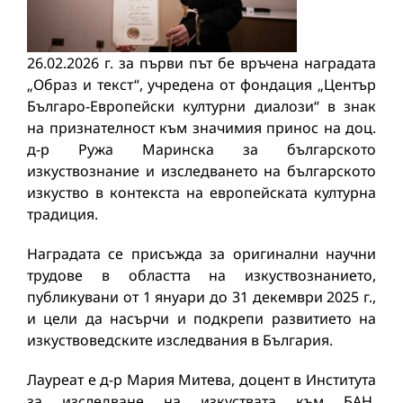
26.02.2026 г. за първи път бе връчена наградата
„Образ и текст“, учредена от фондация „Център
Българо-Европейски културни диалози“ в знак
на признателност към значимия принос на доц.
д-р Ружа Маринска за българското
изкуствознание и изследването на българското
изкуство в контекста на европейската културна
традиция.
Наградата се присъжда за оригинални научни
трудове в областта на изкуствознанието,
публикувани от 1 януари до 31 декември 2025 г.,
и цели да насърчи и подкрепи развитието на
изкуствоведските изследвания в България.
Лауреат е д-р Мария Митева, доцент в Института
за изследване на изкуствата към БАН,