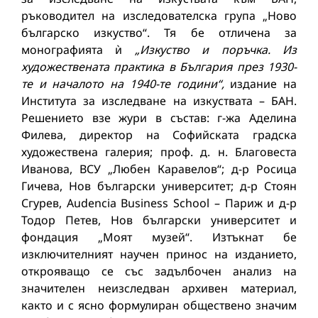
ръководител на изследователска група „Ново
българско изкуство“. Тя бе отличена за
монографията ѝ
„
Изкуство
и
поръчка
.
Из
художествената
практика
в
България
през
1930-
те
и
началото
на
1940-
те
години
“,
издание на
Института за изследване на изкуствата – БАН.
Решението взе жури в състав: г-жа Аделина
Филева, директор на Софийската градска
художествена галерия; проф. д. н. Благовеста
Иванова, ВСУ „Любен Каравелов“; д-р Росица
Гичева, Нов български университет; д-р Стоян
Сгурев, Audencia Business School – Париж и д-р
Тодор Петев, Нов български университет и
фондация „Моят музей“. Изтъкнат бе
изключителният научен принос на изданието,
открояващо се със задълбочен анализ на
значителен неизследван архивен материал,
както и с ясно формулиран обществено значим