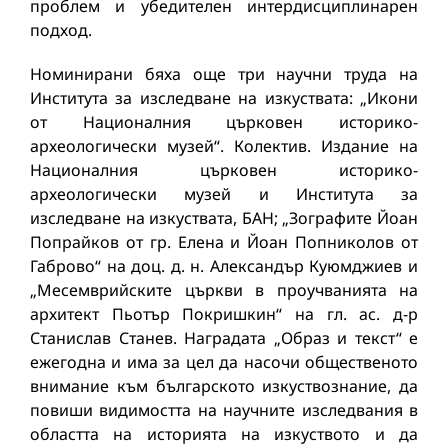
проблем и убедителен интердисциплинарен
подход.
Номинирани бяха още три научни труда на
Института за изследване на изкуствата: „Икони
от Националния църковен историко-
археологически музей“. Колектив. Издание на
Националния църковен историко-
археологически музей и Института за
изследване на изкуствата, БАН; „Зографите Йоан
Попрайков от гр. Елена и Йоан Попниколов от
Габрово“ на доц. д. н. Александър Куюмджиев и
„Месемврийските църкви в проучванията на
архитект Пьотър Покришкин“ на гл. ас. д-р
Станислав Станев. Наградата „Образ и текст“ е
ежегодна и има за цел да насочи общественото
внимание към българското изкуствознание, да
повиши видимостта на научните изследвания в
областта на историята на изкуството и да