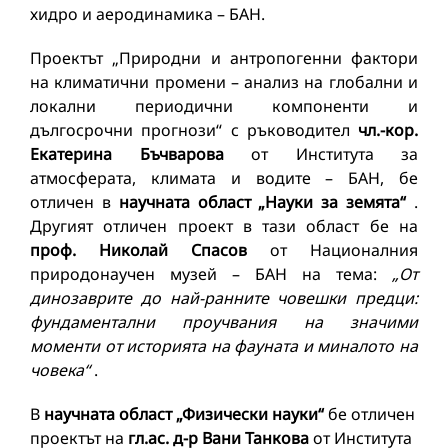
хидро и аеродинамика – БАН.
Проектът „Природни и антропогенни фактори
на климатични промени – анализ на глобални и
локални периодични компоненти и
дългосрочни прогнози“ с ръководител
чл.-кор.
Екатерина Бъчварова
от Института за
атмосферата, климата и водите – БАН, бе
отличен в
научната област „Науки за земята“
.
Другият отличен проект в тази област бе на
проф. Николай Спасов
от Националния
природонаучен музей – БАН на тема:
„От
динозаврите до най-ранните човешки предци:
фундаментални проучвания на значими
моменти от историята на фауната и миналото на
човека“
.
В
научната област „Физически науки“
бе отличен
проектът на
гл.ас. д-р Вани Танкова
от Института