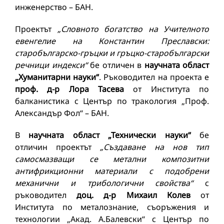
инженерство – БАН.
Проектът
„Словното богатство на Учителното
евенгелие на Константин Преславски:
старобългарско-гръцки и гръцко-старобългарски
речници индекси“
бе отличен в
научната област
„Хуманитарни науки“
. Ръководител на проекта е
проф. д-р Лора Тасева
от Института по
балканистика с Център по тракология „Проф.
Александър Фол“ – БАН.
В
научната област „Технически науки“
бе
отличин проектът
„Създаване на нов тип
самосмазващи се метални композитни
антифрикционни материали с подобрени
механични и трибологични свойства“
с
ръководител
доц. д-р Михаил Колев
от
Института по металознание, съоръжения и
технологии „Акад. А.Балевски“ с Център по