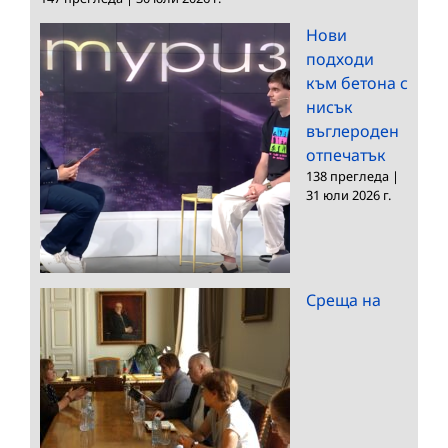
Нови
подходи
към бетона с
нисък
въглероден
отпечатък
138 прегледа
|
31 юли 2026 г.
Среща на