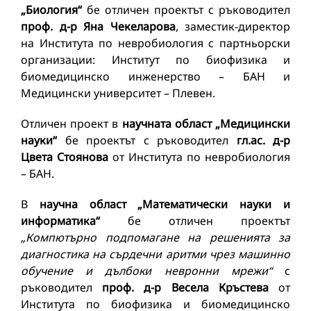
„Биология“
бе отличен проектът с ръководител
проф. д-р Яна Чекеларова
, заместик-директор
на Института по невробиология с партньорски
организации: Институт по биофизика и
биомедицинско инженерство – БАН и
Медицински университет – Плевен.
Отличен проект в
научната област „Медицински
науки“
бе проектът с ръководител
гл.ас. д-р
Цвета Стоянова
от Института по невробиология
– БАН.
В
научна област „Математически науки и
информатика“
бе отличен проектът
„Компютърно подпомагане на решенията за
диагностика на сърдечни аритми чрез машинно
обучение и дълбоки невронни мрежи“
с
ръководител
проф. д-р Весела Кръстева
от
Института по биофизика и биомедицинско