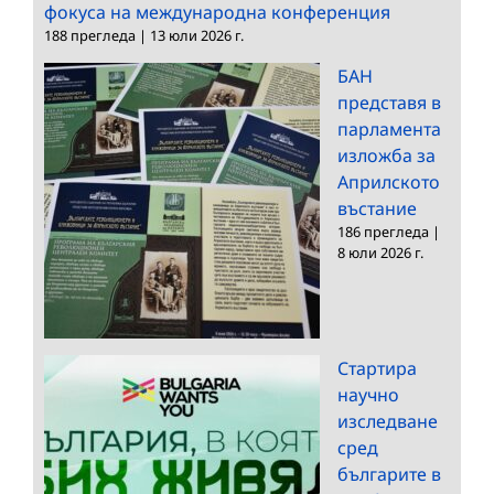
фокуса на международна конференция
188 прегледа
|
13 юли 2026 г.
БАН
представя в
парламента
изложба за
Априлското
въстание
186 прегледа
|
8 юли 2026 г.
Стартира
научно
изследване
сред
българите в