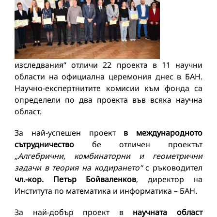
изследвания“ отличи 22 проекта в 11 научни
области на официална церемония днес в БАН.
Научно-експертнитите комисии към фонда са
определели по два проекта във всяка научна
област.
За най-успешен проект
в международното
сътрудничество
бе отличен проектът
„Алгебрични, комбинаторни и геометрични
задачи в теория на кодирането“
с ръководител
чл.-кор. Петър Бойваленков
, директор на
Института по математика и информатика – БАН.
За най-добър проект в
научната област