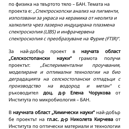
по физика на твъртото тяло – БАН. Темата на
проекта е:
„Спектроскопски анализ на пигменти,
използвани за украса на керамика от неолита и
халколита чрез лазерно индуцирана плазмена
спектроскопия (LIBS) и инфрачервена
спектроскопия с преобразуване на Фурие (FTIR)“
.
За най-добър проект в
научата област
„Селскостопански науки“
грамота получи
проектът:
„Експериментални проучвания,
моделиране и оптимални технологии на био
деградацията на селскостопански отпадъци с
производство на водород и метан“
с
ръководител
доц. д-р Елена Чорукова
от
Института по микробиология – БАН.
В
научната област „Химически науки“
най-добър
бе проектът на
гл.ас. д-р Николета Кирчева
от
Института по оптически материали и технологии