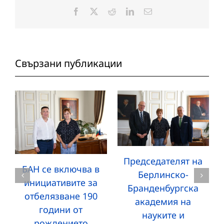
Facebook
X
Reddit
LinkedIn
Електронна
поща:
Свързани публикации
Председателят на
БАН се включва в
Берлинско-
инициативите за
Бранденбургска
отбелязване 190
академия на
години от
науките и
рождението