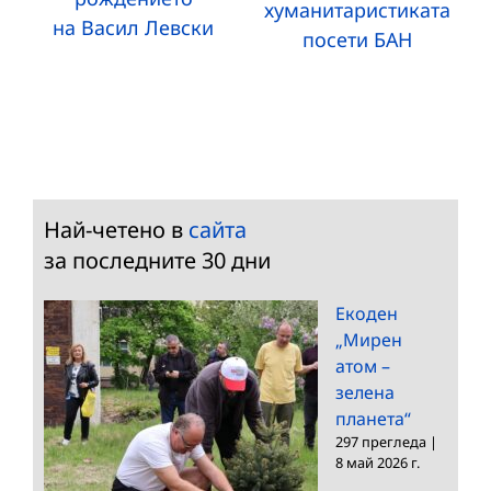
хуманитаристиката
на Васил Левски
посети БАН
Най-четено в
сайта
за последните 30 дни
Екоден
„Мирен
атом –
зелена
планета“
297 прегледа
|
8 май 2026 г.