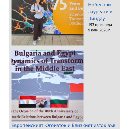
Нобелови
лауреати в
Линдау
193 прегледа
|
9 юли 2026 г.
Европейският Югоизток и Близкият изток във