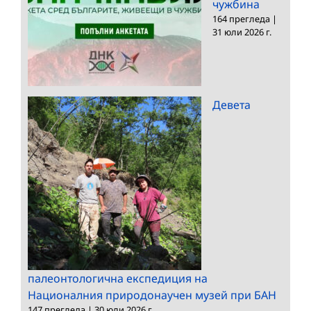
чужбина
164 прегледа
|
31 юли 2026 г.
Девета
палеонтологична експедиция на
Националния природонаучен музей при БАН
147 прегледа
|
30 юли 2026 г.