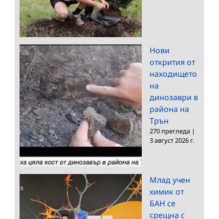
Нови
открития от
находището
на
динозаври в
района на
Трън
270 прегледа
|
3 август 2026 г.
Млад учен
химик от
БАН се
срещна с