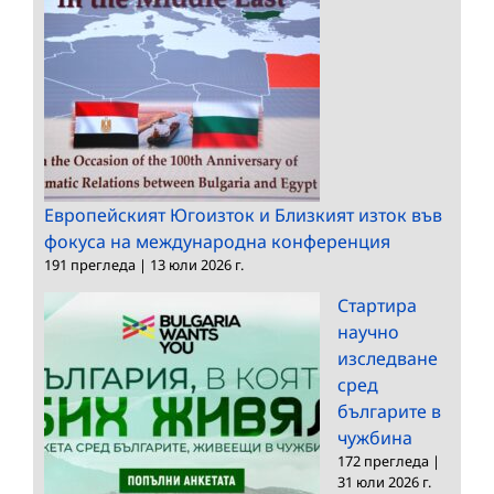
Европейският Югоизток и Близкият изток във
фокуса на международна конференция
191 прегледа
|
13 юли 2026 г.
Стартира
научно
изследване
сред
българите в
чужбина
172 прегледа
|
31 юли 2026 г.