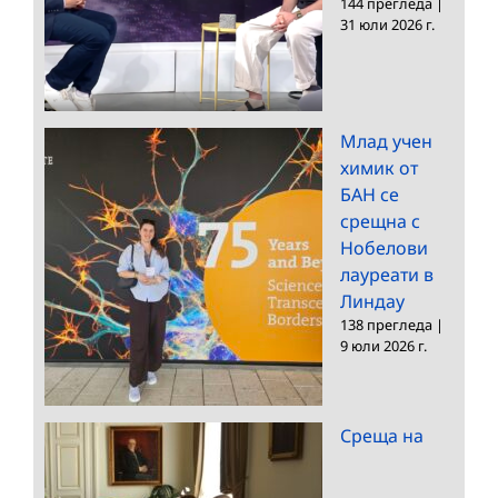
144 прегледа
|
31 юли 2026 г.
Млад учен
химик от
БАН се
срещна с
Нобелови
лауреати в
Линдау
138 прегледа
|
9 юли 2026 г.
Среща на