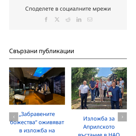
Споделете в социалните мрежи
Facebook
X
Reddit
LinkedIn
Електронна
поща:
Свързани публикации
„Забравените
Изложба за
божества“ оживяват
Априлското
в изложба на
въстание в НАО