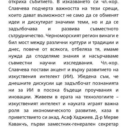
откриха събитието. В изказването си чл.-кор.
Славчева подчерта важността на тези срещи,
които дават възможност не само да се обменят
идеи и дискутират значими теми, но и да се
задълбочава и развива съвместното
сътрудничество. Черноморският регион винаги е
бил мост между различни култури и традиции и
днес, повече от всякога, отбеляза тя, имаме
нужда да споделяме знания и насърчаваме
съвместни научни изследвания. Чл.-кор.
Славчева постави акцент и върху развитието на
изкуствения интелект (ИИ). Убедена съм, че
днешните дискусии ще задълбочат познанията
ни за ИИ в посока бъдещи проучвания и
иновации. Живеем в ерата на технологиите –
изкуственият интелект и науката играят важна
роля за икономическото развитие, каза в
приветствието си акад. Асаф Хаджиев. Д-р Мерве
Кавакчъ, първи заместник-генерален секретар