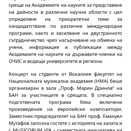
срещи на Академиите на науките за представяне
на дейности в различни научни области с цел
определяне на приоритетни теми за
кандидатстване по различни международни
програми, както и засилване на двустранното
сътрудничество чрез насърчаване на обмена на
учени, информация и публикации между
Академиите на науките на държавите-членки на
ОЧИС и водещи университети в региона.
Концерт на студенти от Вокалния факултет на
Националната музикална академия (НМА) беше
организиран в зала „Проф. Марин Дринов“ на
БАН за участниците в срещата. В специално
подготвената програма бяха включени
произведения на европейски композитори.
Заместник-председателят на БАН проф. Емануел
Мутафов запозна гостите с историята на залата и
с MUSICORUM VIA – съвместната инициатива на