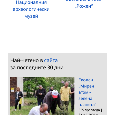
Националния
„Рожен“
археологически
музей
Най-четено в
сайта
за последните 30 дни
Екоден
„Мирен
атом –
зелена
планета“
335 прегледа
|
8 май 2026 г.