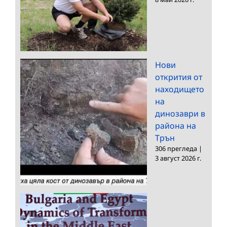
Нови
открития от
находището
на
динозаври в
района на
Трън
306 прегледа
|
3 август 2026 г.