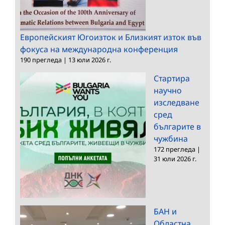
Европейският Югоизток и Близкият изток във
фокуса на международна конференция
190 прегледа
|
13 юли 2026 г.
Стартира
научно
изследване
сред
българите в
чужбина
172 прегледа
|
31 юли 2026 г.
БАН и
Областна