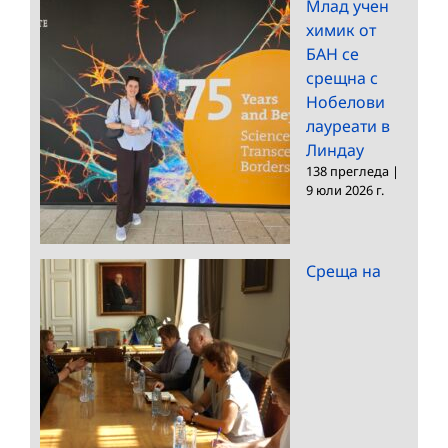
Млад учен
химик от
БАН се
срещна с
Нобелови
лауреати в
Линдау
138 прегледа
|
9 юли 2026 г.
Среща на