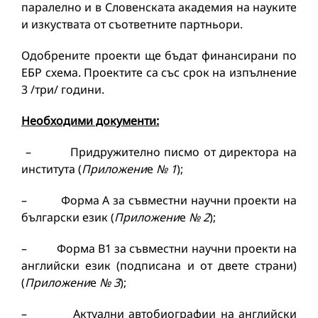
паралелно и в Словенската академия на науките
и изкуствата от съответните партньори.
Одобрените проекти ще бъдат финансирани по
ЕБР схема. Проектите са със срок на изпълнение
3 /три/ години.
Необходими документи:
– Придружително писмо от директора на
института (
Приложени
е
№ 1
);
– Форма А за съвместни научни проекти на
български език (
Приложени
е
№ 2
);
– Форма В1 за съвместни научни проекти на
английски език (подписана и от двете страни)
(
Приложени
е
№ 3
);
– Актуални автобиографии на английски