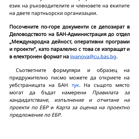
език на ръководителите и членовете на екипите
на двете партньорски организации.
Посочените по-горе документи се депозират в
Деловодството на БАН-Администрация до отдел
„Международна дейност, оперативни програми
и проекти“, като паралелно с това се изпращат и
в електронен формат на
iivanova@cu.bas.bg
.
Съответните формуляри и образец на
придружително писмо можете да откриете на
уебстраницата на БАН
тук
. На същото място
могат да бъдат намерени
Правилата за
кандидатстване, изпълнение и отчитане на
проекти по ЕБР
и
Карта за оценка на проектно
предложение по ЕБР
.