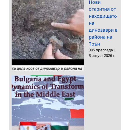
Нови
открития от
находището
на
динозаври в
района на
Трън
305 прегледа
|
3 август 2026 г.