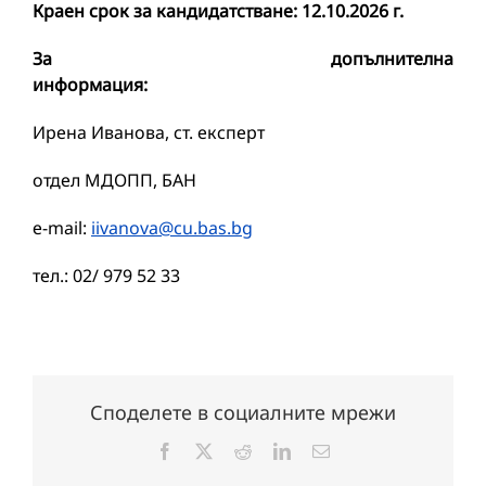
Краен срок за кандидатстване: 1
2
.
1
0.202
6
г.
За допълнителна
информация:
Ирена Иванова, ст. експерт
отдел МДОПП, БАН
е-mail:
iivanova@cu.bas.bg
тел.: 02/ 979 52 33
Споделете в социалните мрежи
Facebook
X
Reddit
LinkedIn
Електронна
поща: