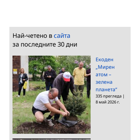
Най-четено в
сайта
за последните 30 дни
Екоден
„Мирен
атом –
зелена
планета“
335 прегледа
|
8 май 2026 г.