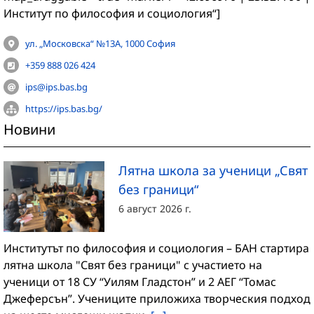
Институт по философия и социология“]
ул. „Московска“ №13А, 1000 София
+359 888 026 424
ips@ips.bas.bg
https://ips.bas.bg/
Новини
Лятна школа за ученици „Свят
без граници“
6 август 2026 г.
Институтът по философия и социология – БАН стартира
лятна школа "Свят без граници" с участието на
ученици от 18 СУ “Уилям Гладстон” и 2 АЕГ “Томас
Джеферсън”. Учениците приложиха творческия подход