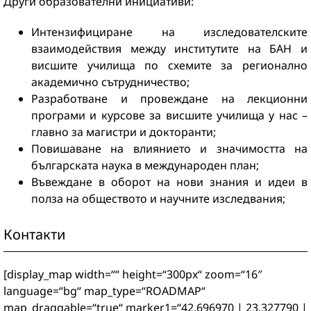
Други образователни инициативи:
Интензифициране на изследователските
взаимодействия между институтите на БАН и
висшите училища по схемите за регионално
академично сътрудничество;
Разработване и провеждане на лекционни
програми и курсове за висшите училища у нас –
главно за магистри и докторанти;
Повишаване на влиянието и значимостта на
българската наука в международен план;
Въвеждане в оборот на нови знания и идеи в
полза на обществото и научните изследвания;
Контакти
[display_map width=““ height=“300px“ zoom=“16″
language=“bg“ map_type=“ROADMAP“
map_draggable=“true“ marker1=“42.696970 | 23.327790 |