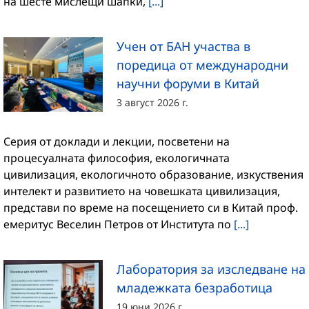
на шесте мислещи шапки,
[...]
Учен от БАН участва в
поредица от международни
научни форуми в Китай
3 август 2026 г.
Серия от доклади и лекции, посветени на
процесуалната философия, екологичната
цивилизация, екологичното образование, изкуствения
интелект и развитието на човешката цивилизация,
представи по време на посещението си в Китай проф.
емеритус Веселин Петров от Института по
[...]
Лаборатория за изследване на
младежката безработица
19 юни 2026 г.