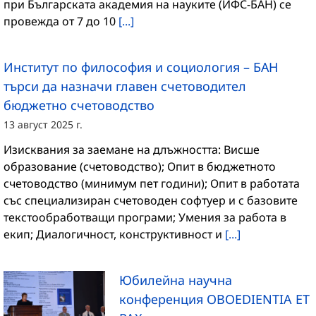
при Българската академия на науките (ИФС-БАН) се
провежда от 7 до 10
[...]
Институт по философия и социология – БАН
търси да назначи главен счетоводител
бюджетно счетоводство
13 август 2025 г.
Изисквания за заемане на длъжността: Висше
образование (счетоводство); Опит в бюджетното
счетоводство (минимум пет години); Опит в работата
със специализиран счетоводен софтуер и с базовите
текстообработващи програми; Умения за работа в
екип; Диалогичност, конструктивност и
[...]
Юбилейна научна
конференция OBOEDIENTIA ET