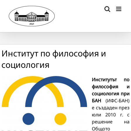
Skip
to
content
Институт по философия и
социология
Институтът по
философия и
социология при
БАН
(ИФС-БАН)
е създаден през
юли 2010 г. с
решение на
Общото