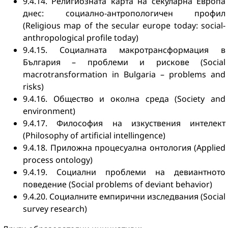
9.4.14. Религиозната карта на секуларна Европа
днес: социално-антропологичен профил
(Religious map of the secular europe today: social-
anthropological profile today)
9.4.15. Социалната макротрансформация в
България – проблеми и рискове (Social
macrotransformation in Bulgaria – problems and
risks)
9.4.16. Общество и околна среда (Society and
environment)
9.4.17. Философия на изкуствения интелект
(Philosophy of artificial intellingence)
9.4.18. Приложна процесуална онтология (Applied
process ontology)
9.4.19. Социални проблеми на девиантното
поведение (Social problems of deviant behavior)
9.4.20. Социалните емпирични изследвания (Social
survey research)