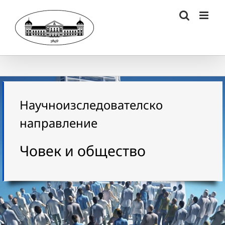
Skip
to
content
Научноизследователско
направление
Човек и общество