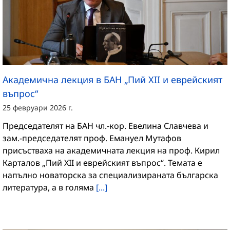
Академична лекция в БАН „Пий XII и еврейският
въпрос“
25 февруари 2026 г.
Председателят на БАН чл.-кор. Евелина Славчева и
зам.-председателят проф. Емануел Мутафов
присъстваха на академичната лекция на проф. Кирил
Карталов „Пий XII и еврейският въпрос“. Темата е
напълно новаторска за специализираната българска
литература, а в голяма
[...]