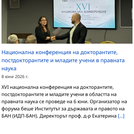
Национална конференция на докторантите,
постдокторантите и младите учени в правната
наука
8 юни 2026 г.
XVI национална конференция на докторантите,
постдокторантите и младите учени в областта на
правната наука се проведе на 6 юни. Организатор на
форума беше Институтът за държавата и правото на
БАН (ИДП-БАН). Директорът проф. д-р Екатерина
[...]