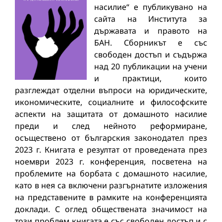
насилие“ е публикувано на
сайта на Института за
държавата и правото на
БАН. Сборникът е със
свободен достъп и съдържа
над 20 публикации на учени
и практици, които
разглеждат отделни въпроси на юридическите,
икономическите, социалните и философските
аспекти на защитата от домашното насилие
преди и след нейното реформиране,
осъществено от българския законодател през
2023 г. Книгата е резултат от проведената през
ноември 2023 г. конференция, посветена на
проблемите на борбата с домашното насилие,
като в нея са включени разгърнатите изложения
на представените в рамките на конференцията
доклади. С оглед обществената значимост на
този проблем книгата е със свободен достъп и с