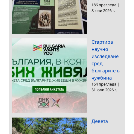
186 прегледа
|
8 юли 2026 г.
Стартира
научно
изследване
сред
българите в
чужбина
164 прегледа
|
31 юли 2026 г.
Девета