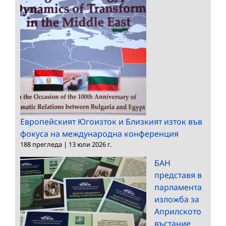
Европейският Югоизток и Близкият изток във
фокуса на международна конференция
188 прегледа
|
13 юли 2026 г.
БАН
представя в
парламента
изложба за
Априлското
въстание