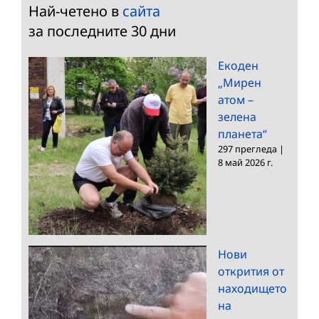
Най-четено в
сайта
за последните 30 дни
Екоден
„Мирен
атом –
зелена
планета“
297 прегледа
|
8 май 2026 г.
Нови
открития от
находището
на