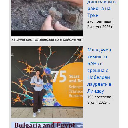
динозаври в
района на
Трън
270 прегледа
|
3 август 2026 г.
Млад учен
химик от
БАН се
срещна с
Нобелови
лауреати в
Линдау
193 прегледа
|
9 юли 2026 г.