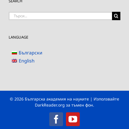
SEARCH
Търсене
на:
LANGUAGE
Български
English
© 2026 Българска академия на науките | Използвайте
DarkReader.org
за тъмен фон.
Facebook
YouTube