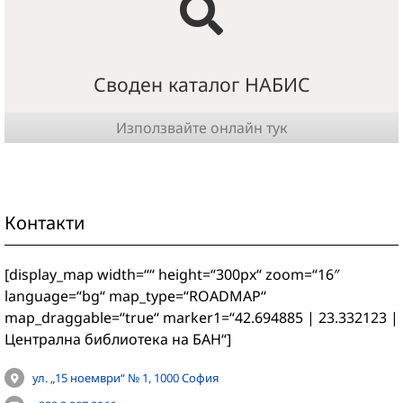
Своден каталог НАБИС
Използвайте онлайн тук
Контакти
[display_map width=““ height=“300px“ zoom=“16″
language=“bg“ map_type=“ROADMAP“
map_draggable=“true“ marker1=“42.694885 | 23.332123 |
Централна библиотека на БАН“]
ул. „15 ноември“ № 1, 1000 София