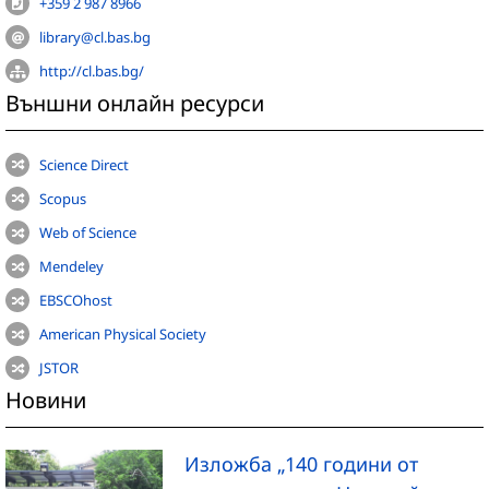
+359 2 987 8966
library@cl.bas.bg
http://cl.bas.bg/
Външни онлайн ресурси
Science Direct
Scopus
Web of Science
Mendeley
EBSCOhost
American Physical Society
JSTOR
Новини
Изложба „140 години от