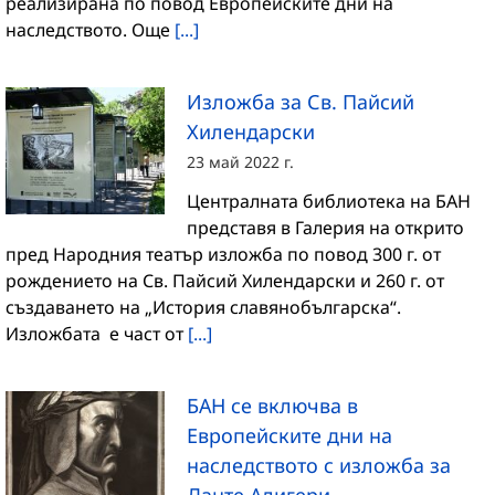
реализирана по повод Европейските дни на
наследството. Още
[...]
Изложба за Св. Пайсий
Хилендарски
23 май 2022 г.
Централната библиотека на БАН
представя в Галерия на открито
пред Народния театър изложба по повод 300 г. от
рождението на Св. Пайсий Хилендарски и 260 г. от
създаването на „История славянобългарска“.
Изложбата е част от
[...]
БАН се включва в
Европейските дни на
наследството с изложба за
Данте Алигери