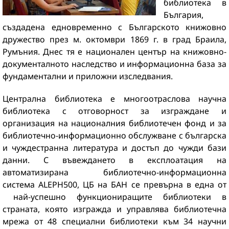
библиотека в
България,
създадена едновременно с Българското книжовно
дружество през м. октомври 1869 г. в град Браила,
Румъния.
Днес тя е национален център на книжовно-
документалното наследство и информационна база за
фундаментални и приложни изследвания.
Централна библиотека е многоотраслова научна
библиотека с отговорност за изграждане и
организация на националния библиотечен фонд и за
библиотечно-информационно обслужване с българска
и чуждестранна литература и достъп до чужди бази
данни. С въвеждането в експлоатация на
автоматизирана библиотечно-информационна
система ALEPH500, ЦБ на БАН се превърна в една от
най-успешно функциониращите библиотеки в
страната, която изгражда и управлява библиотечна
мрежа от 48 специални библиотеки към 34 научни