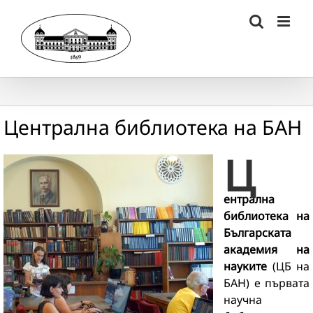
Skip
to
content
Централна библиотека на БАН
Ц
ентрална
библиотека на
Българската
академия на
науките
(ЦБ на
БАН) е първата
научна