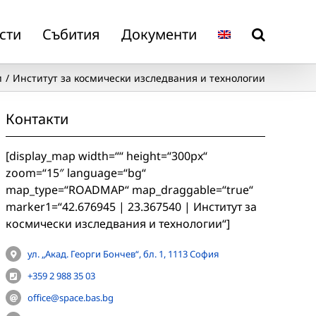
сти
Събития
Документи
и
Институт за космически изследвания и технологии
Контакти
[display_map width=““ height=“300px“
zoom=“15″ language=“bg“
map_type=“ROADMAP“ map_draggable=“true“
marker1=“42.676945 | 23.367540 | Институт за
космически изследвания и технологии“]
ул. „Акад. Георги Бончев“, бл. 1, 1113 София
+359 2 988 35 03
office@space.bas.bg