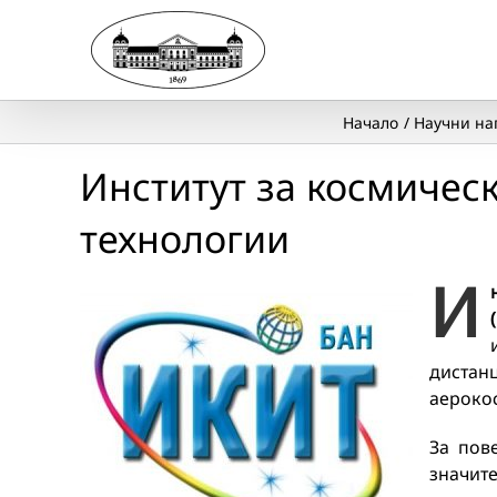
Skip
to
content
Начало
Научни на
Институт за космичес
технологии
И
дистан
аероко
За пов
значит