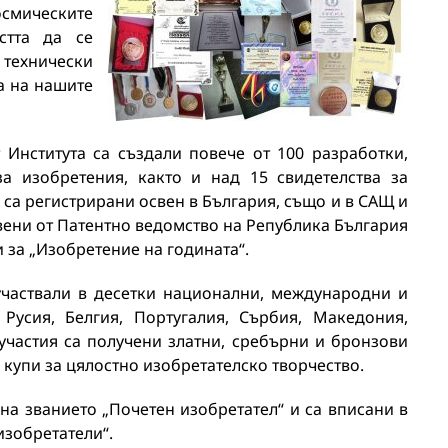
смическите
стта да се
 технически
а на нашите
Института са създали повече от 100 разработки,
за изобретения, както и над 15 свидетелства за
са регистрирани освен в България, също и в САЩ и
вени от Патентно ведомство на Република България
 за „Изобретение на годината“.
частвали в десетки национални, международни и
Русия, Белгия, Португалия, Сърбия, Македония,
 участия са получени златни, сребърни и бронзови
 купи за цялостно изобретателско творчество.
на званието „Почетен изобретател“ и са вписани в
изобретатели“.