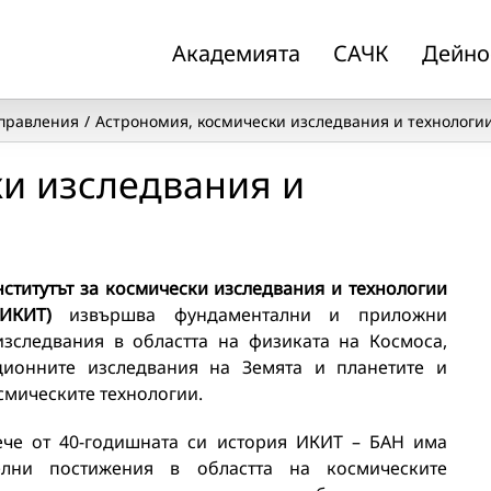
Академията
САЧК
Дейно
правления
Астрономия, космически изследвания и технологи
ки изследвания и
нститутът за космически изследвания и технологии
(ИКИТ)
извършва фундаментални и приложни
изследвания в областта на физиката на Космоса,
ционните изследвания на Земята и планетите и
смическите технологии.
ече от 40-годишната си история ИКИT – БАН има
елни постижения в областта на космическите