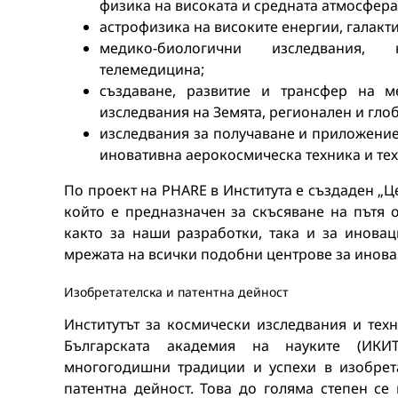
физика на високата и средната атмосфера
астрофизика на високите енергии, галакт
медико-биологични изследвания, к
телемедицина;
създаване, развитие и трансфер на м
изследвания на Земята, регионален и гло
изследвания за получаване и приложение
иновативна аерокосмическа техника и тех
По проект на PHARE в Института е създаден „Ц
който е предназначен за скъсяване на пътя 
както за наши разработки, така и за иновац
мрежата на всички подобни центрове за иновац
Изобретателска и патентна дейност
Институтът за космически изследвания и тех
Българската академия на науките (ИКИ
многогодишни традиции и успехи в изобрет
патентна дейност. Това до голяма степен се