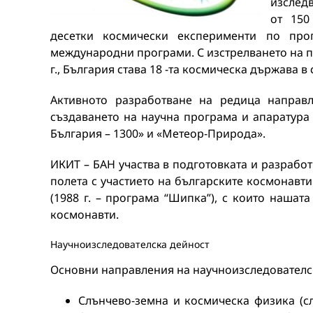
изследв
от 150
десетки космически експерименти по пр
международни програми. С изстрелването на п
г., България става 18 -та космическа държава в 
Активното разработване на редица направ
създаването на научна програма и апаратура
България – 1300» и «Метеор-Природа».
ИКИT – БАН участва в подготовката и разрабо
полета с участието на българските космонавти
(1988 г. – програма “Шипка”), с които нашата
космонавти.
Научноизследователска дейност
Основни направления на научноизследователск
Слънчево-земна и космическа физика (с