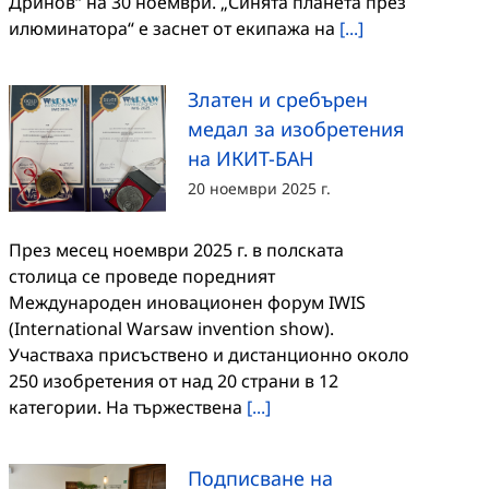
Дринов“ на 30 ноември. „Синята планета през
илюминатора“ е заснет от екипажа на
[...]
Златен и сребърен
медал за изобретения
на ИКИТ-БАН
20 ноември 2025 г.
През месец ноември 2025 г. в полската
столица се проведе поредният
Международен иновационен форум IWIS
(International Warsaw invention show).
Участваха присъствено и дистанционно около
250 изобретения от над 20 страни в 12
категории. На тържествена
[...]
Подписване на