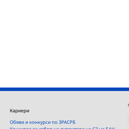
Кариери
Обяви и конкурси по ЗРАСРБ
Конкурси за избор на директори на СЗ на БАН