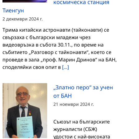
космическа станция
Тиенгун
2 декември 2024 г.
Трима китайски астронавти (тайконавти) се
свързаха с български младежи чрез
видеовръзка в събота 30.11., по време на
събитието „Разговор с тайконавти“, което се
проведе в зала „проф. Марин Дринов“ на БАН,
споделяйки своя опит в
[...]
„Златно перо“ за учен
от БАН
21 ноември 2024 г.
Съюзът на българските
журналисти (СБЖ)
удостои с най-високата