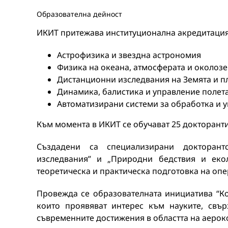
Образователна дейност
ИКИТ притежава институционална акредитация 
Астрофизика и звездна астрономия
Физика на океана, атмосферата и околоз
Дистанционни изследвания на Земята и п
Динамика, балистика и управление полета
Автоматизирани системи за обработка и 
Към момента в ИКИТ се обучават 25 докторанти
Създадени са специализирани докторан
изследвания” и „Природни бедствия и еко
теоретическа и практическа подготовка на опе
Провежда се образователната инициатива “Ко
които проявяват интерес към науките, свъ
съвременните достижения в областта на аерок