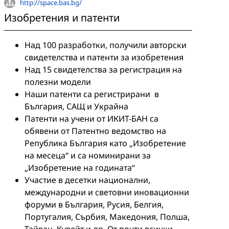
http://space.bas.bg/
Изобретения и патенти
Над 100 разработки, получили авторски
свидетелства и патенти за изобретения
Над 15 свидетелства за регистрация на
полезни модели
Наши патенти са регистрирани в
България, САЩ и Украйна
Патенти на учени от ИКИТ-БАН са
обявени от Патентно ведомство на
Република България като „Изобретение
на месеца“ и са номинирани за
„Изобретение на годината“
Участие в десетки национални,
международни и световни иновационни
форуми в България, Русия, Белгия,
Португалия, Сърбия, Македония, Полша,
Тайван, Кувейт и др. От почти всички