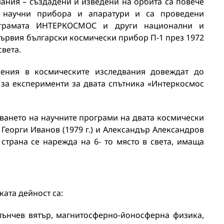
ания – създадени и изведени на орбита са повече
 научни прибора и апаратури и са проведени
ограмата ИНТЕРКОСМОС и други национални и
ървия български космически прибор П-1 през 1972
света.
ления в космическите изследвания довеждат до
 за експерименти за двата спътника «Интеркосмос
тването на научните програми на двата космически
 Георги Иванов (1979 г.) и Александър Александров
 страна се нарежда на 6- то място в света, имаща
ата дейност са:
лънчев вятър, магнитосферно-йоносферна физика,