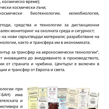
, космическо време);
ически космически лъчи;
осмически биотехнологии, хелиобиология,
етоди, средства и технологии за дистанционни
бален мониторинг на околната среда и сигурност;
 на нови свръхтвърди материали; разработване на
нологии, както и трансфера им в икономиката.
ентър за трансфер на аерокосмически технологии”,
от иновацията до внедряването в производството,
ии от страната и чужбина. Центърът е включен в
ии и трансфер от Европа и света.
нологии при
Т-БАН) има
ателската и
 мотивира и