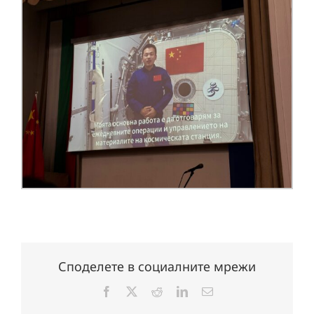
Споделете в социалните мрежи
Facebook
X
Reddit
LinkedIn
Електронна
поща: