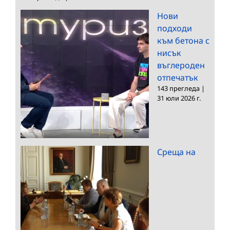
Нови
подходи
към бетона с
нисък
въглероден
отпечатък
143 прегледа
|
31 юли 2026 г.
Среща на