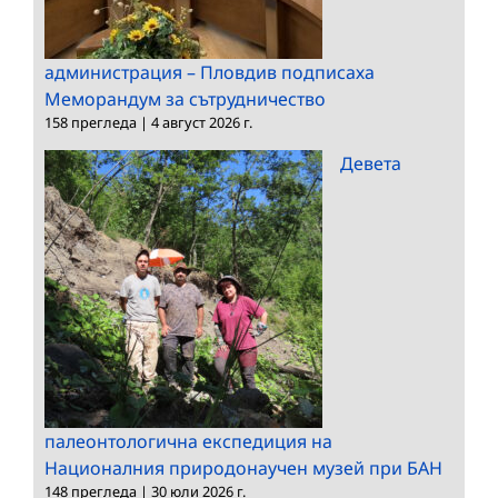
администрация – Пловдив подписаха
Меморандум за сътрудничество
158 прегледа
|
4 август 2026 г.
Девета
палеонтологична експедиция на
Националния природонаучен музей при БАН
148 прегледа
|
30 юли 2026 г.