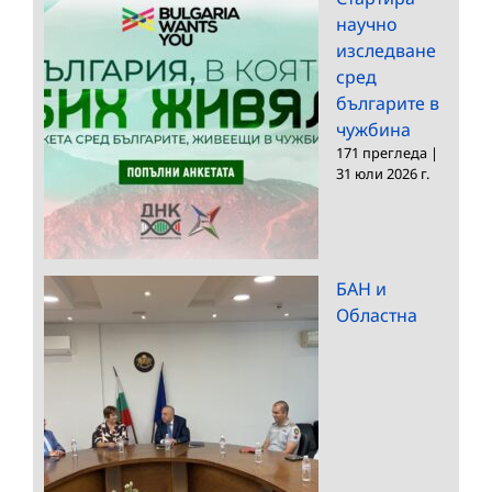
научно
изследване
сред
българите в
чужбина
171 прегледа
|
31 юли 2026 г.
БАН и
Областна