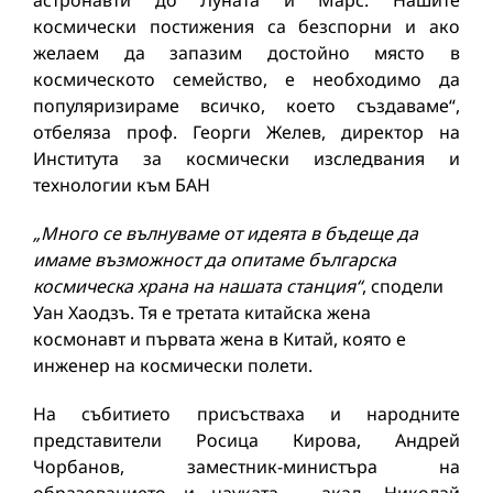
астронавти до Луната и Марс. Нашите
космически постижения са безспорни и ако
желаем да запазим достойно място в
космическото семейство, е необходимо да
популяризираме всичко, което създаваме“,
отбеляза проф. Георги Желев, директор на
Института за космически изследвания и
технологии към БАН
„Много се вълнуваме от идеята в бъдеще да
имаме възможност да опитаме българска
космическа храна на нашата станция“
, сподели
Уан Хаодзъ. Тя е третата китайска жена
космонавт и първата жена в Китай, която е
инженер на космически полети.
На събитието присъстваха и народните
представители Росица Кирова, Андрей
Чорбанов, заместник-министъра на