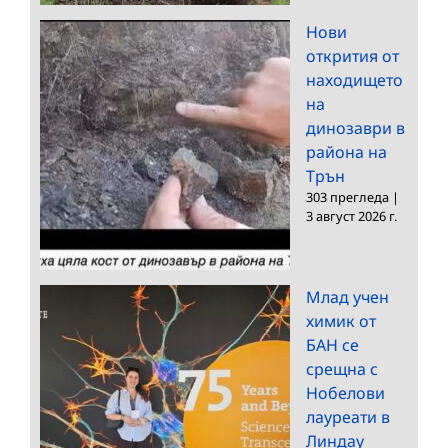
Нови
открития от
находището
на
динозаври в
района на
Трън
303 прегледа
|
3 август 2026 г.
Млад учен
химик от
БАН се
срещна с
Нобелови
лауреати в
Линдау