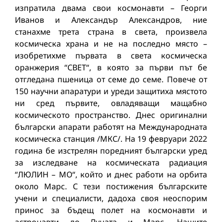
изпратила двама свои космонавти – Георги
Иванов и Александър Александров, ние
станахме трета страна в света, произвела
космическа храна и не на последно място –
изобретихме първата в света космическа
оранжерия “СВЕТ“, в която за първи път бе
отгледана пшеница от семе до семе. Повече от
150 научни апаратури и уреди защитиха мястото
ни сред първите, овладяващи мащабно
космическото пространство. Днес оригинални
български апарати работят на Международната
космическа станция /МКС/. На 19 февруари 2022
година бе изстрелян поредният български уред
за изследване на космическата радиация
“ЛЮЛИН – МО“, който и днес работи на орбита
около Марс. С тези постижения българските
учени и специалисти, дадоха своя неоспорим
принос за бъдещ полет на космонавти и