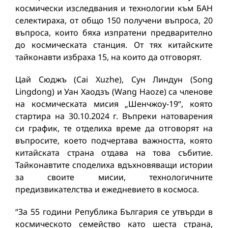
космически изследвания и технологии към БАН
селектираха, от общо 150 получени въпроса, 20
въпроса, които бяха изпратени предварително
до космическата станция. От тях китайските
тайконавти избраха 15, на които да отговорят.
Цай Сюджъ (Cai Xuzhe), Сун Линдун (Song
Lingdong) и Уан Хаодзъ (Wang Haoze) са членове
на космическата мисия „Шенчжоу-19“, която
стартира на 30.10.2024 г. Въпреки натоварения
си график, те отделиха време да отговорят на
въпросите, което подчертава важността, която
китайската страна отдава на това събитие.
Тайконавтите споделиха вдъхновяващи истории
за своите мисии, технологичните
предизвикателства и ежедневието в космоса.
“За 55 години Република България се утвърди в
космическото семейство като шеста страна,