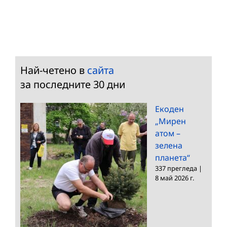
Най-четено в
сайта
за последните 30 дни
Екоден
„Мирен
атом –
зелена
планета“
337 прегледа
|
8 май 2026 г.