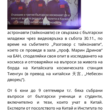
астронавти (тайконавти) се свързаха с български
младежи чрез видеовръзка в събота 30.11., по
време на събитието „Разговор с тайконавти“,
което се проведе в зала „проф. Марин Дринов“
на БАН, споделяйки своя опит в изследването на
космоса и отговаряйки на въпроси за живота на
борда на Китайската космическата станция
Тиенгун (в превод на китайски 天宫, „Небесен
дворец“).
От 6 юни до 9 септември т.г. бяха събрани
въпроси от български ученици и студенти,
включително и тези, които учат в Китай.
Експерти от посолството на Китай и Института по