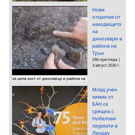
Нови
открития от
находището
на
динозаври в
района на
Трън
296 прегледа
|
3 август 2026 г.
Млад учен
химик от
БАН се
срещна с
Нобелови
лауреати в
Линдау