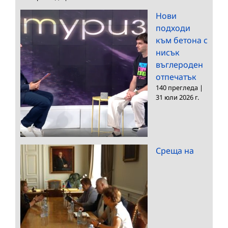
Нови
подходи
към бетона с
нисък
въглероден
отпечатък
140 прегледа
|
31 юли 2026 г.
Среща на