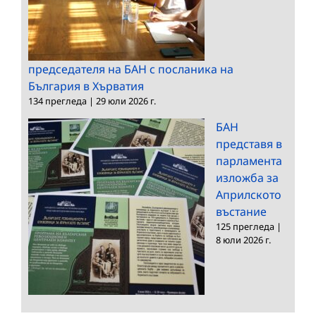
председателя на БАН с посланика на
България в Хърватия
134 прегледа
|
29 юли 2026 г.
БАН
представя в
парламента
изложба за
Априлското
въстание
125 прегледа
|
8 юли 2026 г.