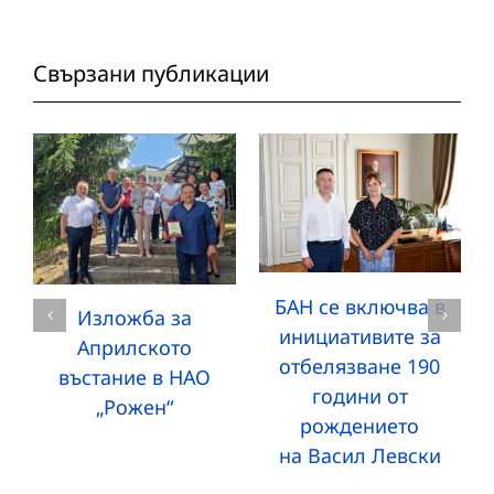
Свързани публикации
БАН се включва в
Изложба за
инициативите за
Априлското
отбелязване 190
въстание в НАО
години от
„Рожен“
рождението
на Васил Левски