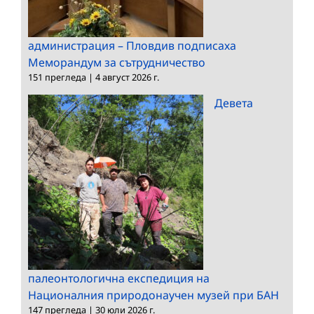
администрация – Пловдив подписаха
Меморандум за сътрудничество
151 прегледа
|
4 август 2026 г.
Девета
палеонтологична експедиция на
Националния природонаучен музей при БАН
147 прегледа
|
30 юли 2026 г.