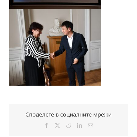
Споделете в социалните мрежи
Facebook
X
Reddit
LinkedIn
Електронна
поща: