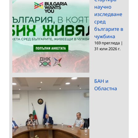
научно
изследване
сред
българите в
чужбина
169 прегледа
|
31 юли 2026 г.
БАН и
Областна