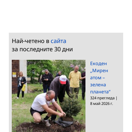
Най-четено в
сайта
за последните 30 дни
Екоден
„Мирен
атом –
зелена
планета“
324 прегледа
|
8 май 2026 г.