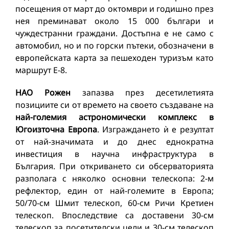
посещения от март до октомври и годишно през
нея преминават около 15 000 българи и
чуждестранни граждани. Достъпна е не само с
автомобил, но и по горски пътеки, обозначени в
европейската карта за пешеходен туризъм като
маршрут Е-8.
НАО Рожен
запазва през десетилетията
позициите си от времето на своето създаване на
най-големия астрономически комплекс в
Югоизточна Европа
. Изграждането ѝ е резултат
от най-значимата и до днес еднократна
инвестиция в научна инфраструктура в
България. При откриването си обсерваторията
разполага с няколко основни телескопа: 2-м
рефлектор, един от най-големите в Европа;
50/70-см Шмит телескоп, 60-см Ричи Кретиен
телескоп. Впоследствие са доставени 30-см
телескоп за посетителски цели и 30-см телескоп