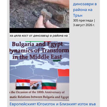
динозаври в
района на
Трън
305 прегледа
|
3 август 2026 г.
Европейският Югоизток и Близкият изток във