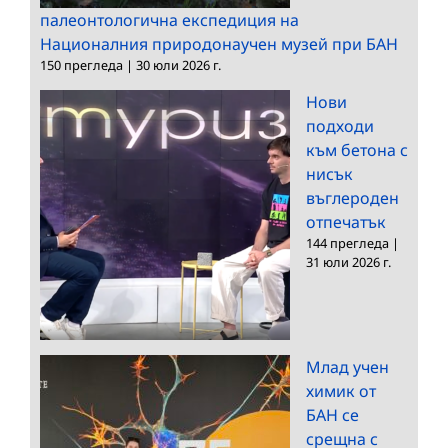
палеонтологична експедиция на
Националния природонаучен музей при БАН
150 прегледа
|
30 юли 2026 г.
Нови
подходи
към бетона с
нисък
въглероден
отпечатък
144 прегледа
|
31 юли 2026 г.
Млад учен
химик от
БАН се
срещна с