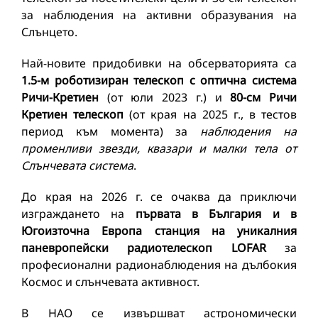
за наблюдения на активни образувания на
Слънцето.
Най-новите придобивки на обсерваторията са
1.5-м роботизиран телескоп с оптична система
Ричи-Кретиен
(от юли 2023 г.) и
80-см Ричи
Кретиен телескоп
(от края на 2025 г., в тестов
период към момента) за
наблюдения на
променливи звезди, квазари и малки тела от
Слънчевата система
.
До края на 2026 г. се очаква да приключи
изграждането на
първата
в България и в
Югоизточна Европа
станция на
уникалния
пан
европейски радиотелескоп LOFAR
за
професионални радионаблюдения на дълбокия
Космос и слънчевата активност.
В НАО се извършват астрономически