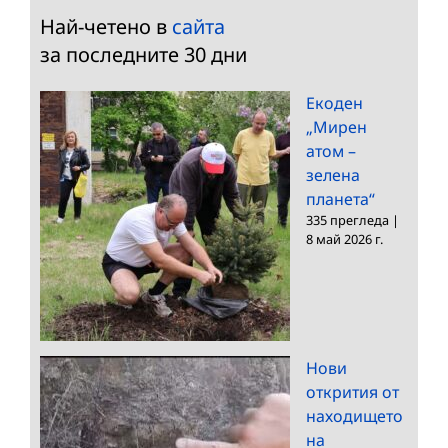
Най-четено в
сайта
за последните 30 дни
Екоден
„Мирен
атом –
зелена
планета“
335 прегледа
|
8 май 2026 г.
Нови
открития от
находището
на