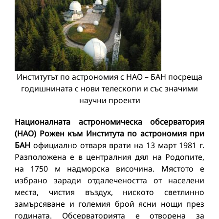
Институтът по астрономия с НАО – БАН посреща
годишнината с нови телескопи и със значими
научни проекти
Националната астрономическа обсерватория
(НАО) Рожен към Института по астрономия при
БАН
официално отваря врати на 13 март 1981 г.
Разположена е в централния дял на Родопите,
на 1750 м надморска височина. Мястото е
избрано заради отдалечеността от населени
места, чистия въздух, ниското светлинно
замърсяване и големия брой ясни нощи през
годината. Обсерваторията е отворена за