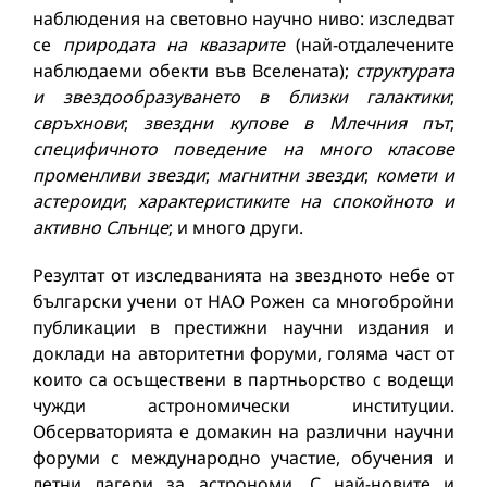
наблюдения на световно научно ниво: изследват
се
природата на квазарите
(най-отдалечените
наблюдаеми обекти във Вселената);
структурата
и звездообразуването в близки галактики
;
свръхнови
;
звездни купове в Млечния път
;
специфичното поведение на много класове
променливи звезди
;
магнитни звезди
;
комети и
астероиди
;
характеристиките на спокойното и
активно Слънце
; и много други.
Резултат от изследванията на звездното небе от
български учени от НАО Рожен са многобройни
публикации в престижни научни издания и
доклади на авторитетни форуми, голяма част от
които са осъществени в партньорство с водещи
чужди астрономически институции.
Обсерваторията е домакин на различни научни
форуми с международно участие, обучения и
летни лагери за астрономи. С най-новите и