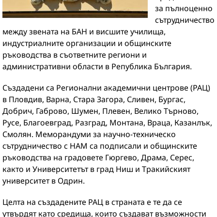
за пълноценно
сътрудничество
между звената на БАН и висшите училища,
индустриалните организации и общинските
ръководства в съответните региони и
административни области в Република България.
Създадени са Регионални академични центрове (РАЦ)
в Пловдив, Варна, Стара Загора, Сливен, Бургас,
Добрич, Габрово, Шумен, Плевен, Велико Търново,
Русе, Благоевград, Разград, Монтана, Враца, Казанлък,
Смолян. Меморандуми за научно-техническо
сътрудничество с НАМ са подписали и общинските
ръководства на градовете Гюргево, Драма, Серес,
както и Университетът в град Ниш и Тракийският
университет в Одрин.
Целта на създадените РАЦ в страната е те да се
утвърдят като средища, които създават възможности