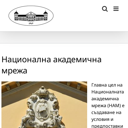
Skip
to
content
Национална академична
мрежа
Главна цел на
Националната
академична
мрежа (НАМ) е
създаване на
условия и
предпоставки