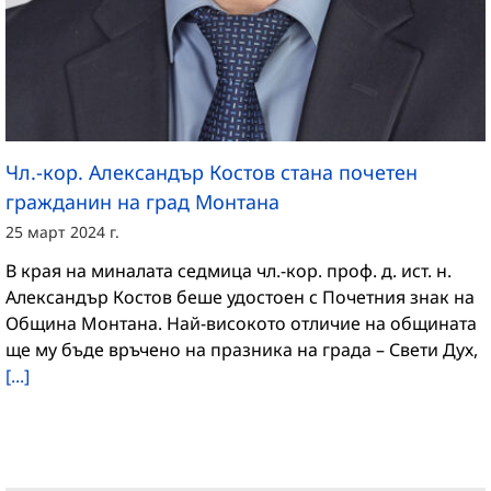
Чл.-кор. Александър Костов стана почетен
гражданин на град Монтана
25 март 2024 г.
В края на миналата седмица чл.-кор. проф. д. ист. н.
Александър Костов беше удостоен с Почетния знак на
Община Монтана. Най-високото отличие на общината
ще му бъде връчено на празника на града – Свети Дух,
[...]