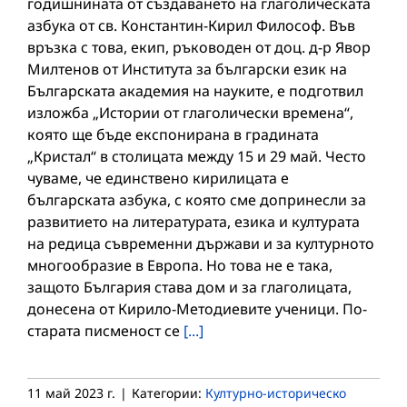
годишнината от създаването на глаголическата
азбука от св. Константин-Кирил Философ. Във
връзка с това, екип, ръководен от доц. д-р Явор
Милтенов от Института за български език на
Българската академия на науките, е подготвил
изложба „Истории от глаголически времена“,
която ще бъде експонирана в градината
„Кристал“ в столицата между 15 и 29 май. Често
чуваме, че единствено кирилицата е
българската азбука, с която сме допринесли за
развитието на литературата, езика и културата
на редица съвременни държави и за културното
многообразие в Европа. Но това не е така,
защото България става дом и за глаголицата,
донесена от Кирило-Методиевите ученици. По-
старата писменост се
[...]
11 май 2023 г.
|
Категории:
Културно-историческо