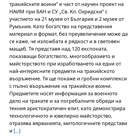
тракийските воини” е част от научен проект на
НАИМ при БАН и СУ „Св. Кл. Охридски“ с
участието на 21 музея от България и 2 музея от
Румъния. Като богатство на представения
материал и формат, без преувеличение може да
се каже, че изложбата е рядкост и в световен
мащаб. Тя представя над 120 експоната,
показващи богатството, многообразието и
майсторството при изработването на едни от
най-интересните предмети на тракийското
въоръжение. Тя ще покаже и гробни комплекси
с пълно въоръжение на тракийски воини.
Предметите носят информация за военното
дело на траките и за погребалните обреди на
техния аристократичен елит, като демонстрира
технологичното и ювелирно майсторство,
отразява вярванията, митологичните представи
и
[...]