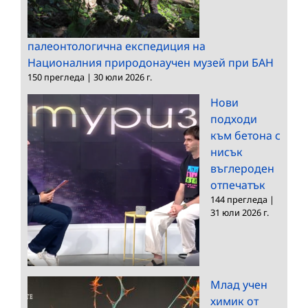
палеонтологична експедиция на
Националния природонаучен музей при БАН
150 прегледа
|
30 юли 2026 г.
Нови
подходи
към бетона с
нисък
въглероден
отпечатък
144 прегледа
|
31 юли 2026 г.
Млад учен
химик от