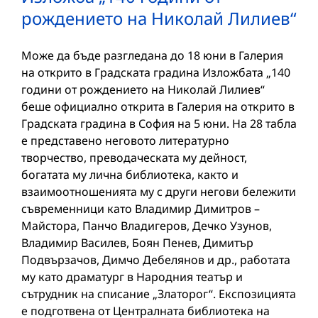
рождението на Николай Лилиев“
Може да бъде разгледана до 18 юни в Галерия
на открито в Градската градина Изложбата „140
години от рождението на Николай Лилиев“
беше официално открита в Галерия на открито в
Градската градина в София на 5 юни. На 28 табла
е представено неговото литературно
творчество, преводаческата му дейност,
богатата му лична библиотека, както и
взаимоотношенията му с други негови бележити
съвременници като Владимир Димитров –
Майстора, Панчо Владигеров, Дечко Узунов,
Владимир Василев, Боян Пенев, Димитър
Подвързачов, Димчо Дебелянов и др., работата
му като драматург в Народния театър и
сътрудник на списание „Златорог“. Експозицията
е подготвена от Централната библиотека на