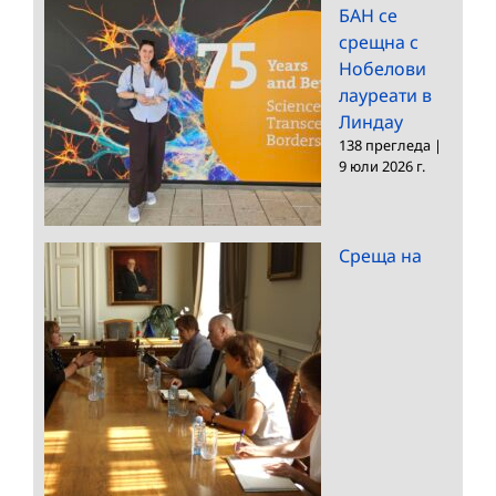
БАН се
срещна с
Нобелови
лауреати в
Линдау
138 прегледа
|
9 юли 2026 г.
Среща на