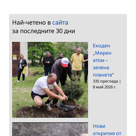
Най-четено в
сайта
за последните 30 дни
Екоден
„Мирен
атом –
зелена
планета“
335 прегледа
|
8 май 2026 г.
Нови
открития от