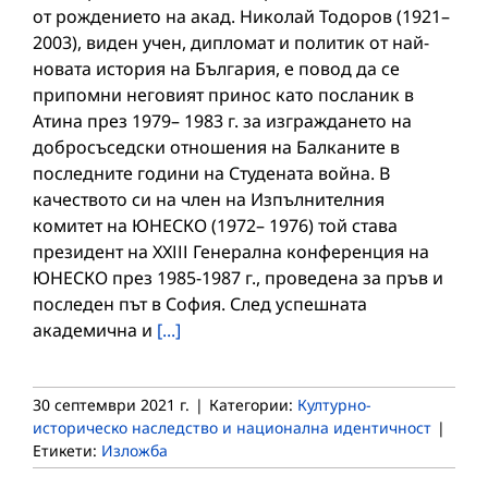
от рождението на акад. Николай Тодоров (1921–
2003), виден учен, дипломат и политик от най-
новата история на България, е повод да се
припомни неговият принос като посланик в
Атина през 1979– 1983 г. за изграждането на
добросъседски отношения на Балканите в
последните години на Студената война. В
качеството си на член на Изпълнителния
комитет на ЮНЕСКО (1972– 1976) той става
президент на ХХІІІ Генерална конференция на
ЮНЕСКО през 1985-1987 г., проведена за пръв и
последен път в София. След успешната
академична и
[...]
30 септември 2021 г.
|
Категории:
Културно-
историческо наследство и национална идентичност
|
Етикети:
Изложба