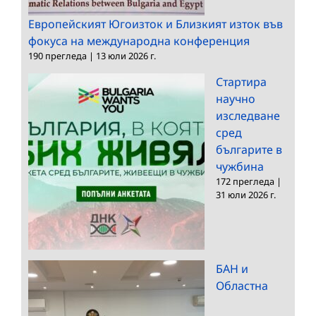
Европейският Югоизток и Близкият изток във
фокуса на международна конференция
190 прегледа
|
13 юли 2026 г.
Стартира
научно
изследване
сред
българите в
чужбина
172 прегледа
|
31 юли 2026 г.
БАН и
Областна