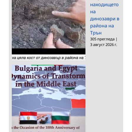
находището
на
динозаври в
района на
Трън
305 прегледа
|
3 август 2026 г.