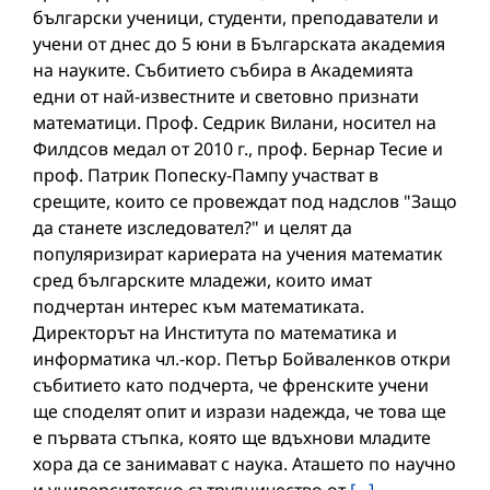
български ученици, студенти, преподаватели и
учени от днес до 5 юни в Българската академия
на науките. Събитието събира в Академията
едни от най-известните и световно признати
математици. Проф. Седрик Вилани, носител на
Филдсов медал от 2010 г., проф. Бернар Тесие и
проф. Патрик Попеску-Пампу участват в
срещите, които се провеждат под надслов "Защо
да станете изследовател?" и целят да
популяризират кариерата на учения математик
сред българските младежи, които имат
подчертан интерес към математиката.
Директорът на Института по математика и
информатика чл.-кор. Петър Бойваленков откри
събитието като подчерта, че френските учени
ще споделят опит и изрази надежда, че това ще
е първата стъпка, която ще вдъхнови младите
хора да се занимават с наука. Аташето по научно