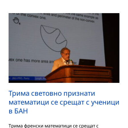
Трима световно признати
математици се срещат с ученици
в БАН
Трима френски математици се срещат с