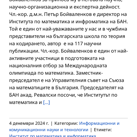
научно-организационна и експертна дейност.
Чл.-кор. д.м.н. Петър Бойваленков е директор на
Института по математика и инфроматика на БАН.
Той е един от най-уважаваните у нас и в чужбина
представители на българската школа по теория
на кодирането, автор е на 117 научни
публикации. Чл.-кор. Бойваленков е един от най-
активните участници в подготовката на
националния отбор за Международната
олимпиада по математика. Заместник-
председател е на Управителния съвет на Съюза
на математиците в България. Председателят на
БАН акад. Ревалски посочи, че Институтът по
математика и
[...]
4 декември 2024 г.
|
Категории:
Информационни и
комуникационни науки и технологии
|
Етикети:
Институт по математика и информатика