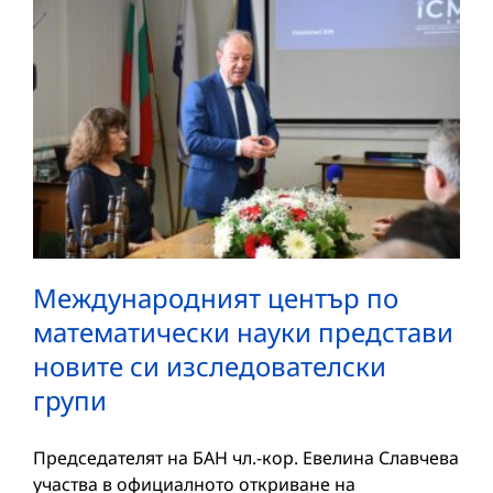
Международният център по
математически науки представи
новите си изследователски
групи
Председателят на БАН чл.-кор. Евелина Славчева
участва в официалното откриване на