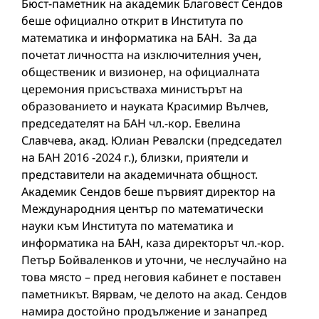
Бюст-паметник на академик Благовест Сендов
беше официално открит в Института по
математика и информатика на БАН. За да
почетат личността на изключителния учен,
общественик и визионер, на официалната
церемония присъстваха министърът на
образованието и науката Красимир Вълчев,
председателят на БАН чл.-кор. Евелина
Славчева, акад. Юлиан Ревалски (председател
на БАН 2016 -2024 г.), близки, приятели и
представители на академичната общност.
Академик Сендов беше първият директор на
Международния център по математически
науки към Института по математика и
информатика на БАН, каза директорът чл.-кор.
Петър Бойваленков и уточни, че неслучайно на
това място – пред неговия кабинет е поставен
паметникът. Вярвам, че делото на акад. Сендов
намира достойно продължение и занапред