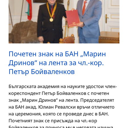
Почетен знак на БАН „Марин
Дринов“ на лента за чл.-кор.
Петър Бойваленков
Българската академия на науките удостои член-
кореспондент Петър Бойваленков с почетен
знак „Марин Дринов“ на лента. Председателят
на БАН акад. Юлиан Ревалски връчи отличието
на церемония, която се проведе днес в БАН.
Почетният знак се присъжда на чл.-кор
Бойваленков за приноса му в неговата научна,