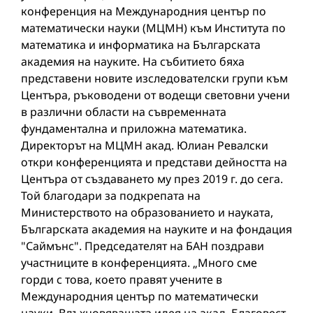
конференция на Международния център по
математически науки (МЦМН) към Института по
математика и информатика на Българската
академия на науките. На събитието бяха
представени новите изследователски групи към
Центъра, ръководени от водещи световни учени
в различни области на съвременната
фундаментална и приложна математика.
Директорът на МЦМН акад. Юлиан Ревалски
откри конференцията и представи дейността на
Центъра от създаването му през 2019 г. до сега.
Той благодари за подкрепата на
Министерството на образованието и науката,
Българската академия на науките и на фондация
"Саймънс". Председателят на БАН поздрави
участниците в конференцията. „Много сме
горди с това, което правят учените в
Международния център по математически
науки. Вдъхновяващата идея на акад. Благовест