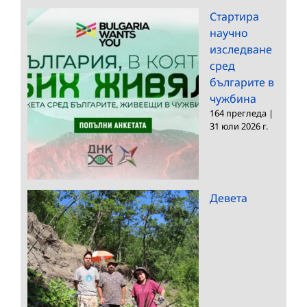
Стартира
научно
изследване
сред
българите в
чужбина
164 прегледа
|
31 юли 2026 г.
Девета