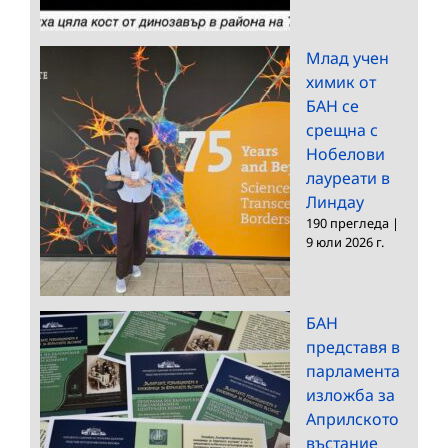
Млад учен
химик от
БАН се
срещна с
Нобелови
лауреати в
Линдау
190 прегледа
|
9 юли 2026 г.
БАН
представя в
парламента
изложба за
Априлското
въстание