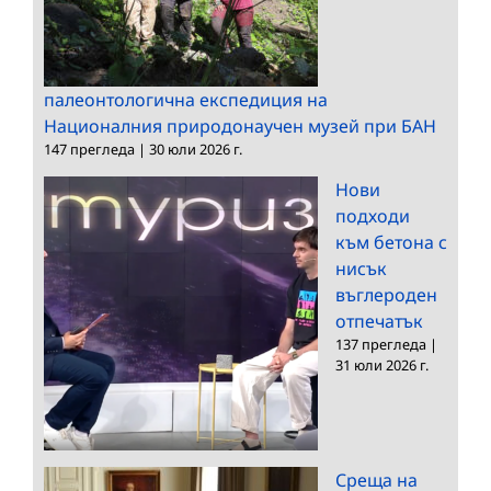
палеонтологична експедиция на
Националния природонаучен музей при БАН
147 прегледа
|
30 юли 2026 г.
Нови
подходи
към бетона с
нисък
въглероден
отпечатък
137 прегледа
|
31 юли 2026 г.
Среща на