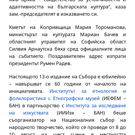
адаптивността на българската култура“, каза
зам.-председателят в изказването си.
Кметът на Копривщица Мария Тороманова,
министърът на културата Мариан Бачев и
областният управител на Софийска област
Силвия Арнаутска бяха сред официалните лица
на събитието. Поздравителен адрес изпрати
президентът Румен Радев.
Настоящото 13-о издание на Събора е юбилейно
– навършват се 60 години от началото на
инициативата.
Институтът за етнология и
фолклористика с Етнографски музей
(ИЕФЕМ –
БАН) в партньорство с
Института за изследване
на изкуствата
(ИИИзк – БАН) беше
съорганизатор на Националния събор на
народното творчество, който се проведе от 8 до
10 август на шест сцени в местността