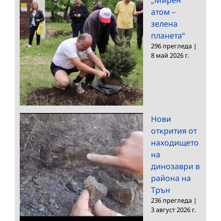
атом –
зелена
планета“
296 прегледа
|
8 май 2026 г.
Нови
открития от
находището
на
динозаври в
района на
Трън
236 прегледа
|
3 август 2026 г.