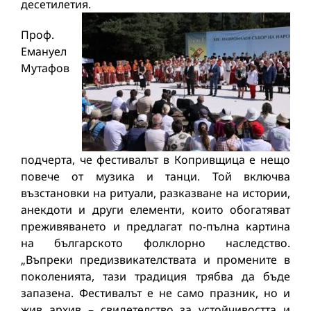
десетилетия.
Проф.
Емануел
Мутафов
подчерта, че фестивалът в Копривщица е нещо
повече от музика и танци. Той включва
възстановки на ритуали, разказване на истории,
анекдоти и други елементи, които обогатяват
преживяването и предлагат по-пълна картина
на българското фолклорно наследство.
„Въпреки предизвикателствата и промените в
поколенията, тази традиция трябва да бъде
запазена. Фестивалът е не само празник, но и
жив архив – свидетелство за устойчивостта и