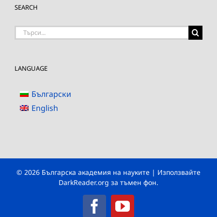
SEARCH
Търсене
на:
LANGUAGE
Български
English
© 2026 Българска академия на науките | Използвайте
DarkReader.org
за тъмен фон.
Facebook
YouTube