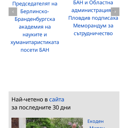
БАН и Областна
Председателят на
администрация –
Берлинско-
Пловдив подписаха
Бранденбургска
Меморандум за
академия на
сътрудничество
науките и
хуманитаристиката
посети БАН
Най-четено в
сайта
за последните 30 дни
Екоден
„Мирен