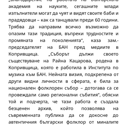
академия на науките, сегашните млади
изпълнители могат да чуят и видят своите баби и
прадядовци – как са танцували преди 60 години.
Трябва да направим всичко възможно да
опазим тази традиция, въпреки трудностите и
промяната на поколенията“, каза зам.-
председателят на БАН пред медиите в
Копривщица. „Съборът дължи своето
съществуване на Райна Кацарова, родена в
Копривщица, която е работила в Института по
музика към БАН. Нейната визия, подкрепена от
други видни личности в сферата, е била за
национален фолклорен събор – дотогава са се
провеждали само регионални събития“, обясни
той и подчерта, че тази работа е създала
безценен архив, който позволява на
съвременната публика да се докосне до
автентичния български фолклор от миналите