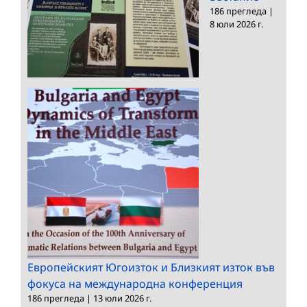
186 прегледа
|
8 юли 2026 г.
Европейският Югоизток и Близкият изток във
фокуса на международна конференция
186 прегледа
|
13 юли 2026 г.