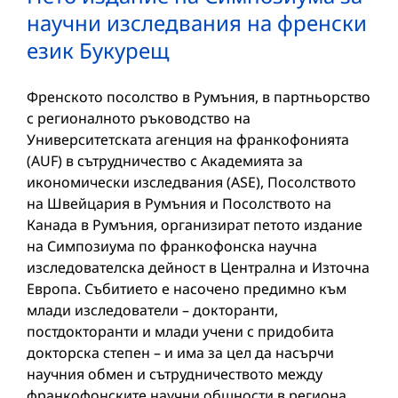
научни изследвания на френски
език Букурещ
Френското посолство в Румъния, в партньорство
с регионалното ръководство на
Университетската агенция на франкофонията
(AUF) в сътрудничество с Академията за
икономически изследвания (ASE), Посолството
на Швейцария в Румъния и Посолството на
Канада в Румъния, организират петото издание
на Симпозиума по франкофонска научна
изследователска дейност в Централна и Източна
Европа. Събитието е насочено предимно към
млади изследователи – докторанти,
постдокторанти и млади учени с придобита
докторска степен – и има за цел да насърчи
научния обмен и сътрудничеството между
франкофонските научни общности в региона.