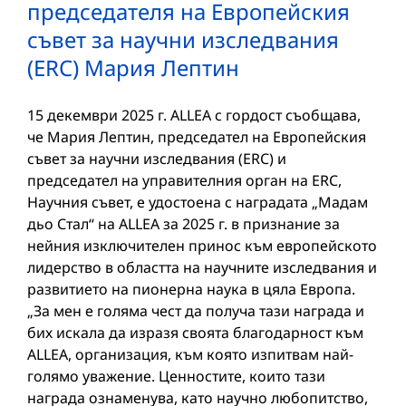
председателя на Европейския
съвет за научни изследвания
(ERC) Мария Лептин
15 декември 2025 г. ALLEA с гордост съобщава,
че Мария Лептин, председател на Европейския
съвет за научни изследвания (ERC) и
председател на управителния орган на ERC,
Научния съвет, е удостоена с наградата „Мадам
дьо Стал“ на ALLEA за 2025 г. в признание за
нейния изключителен принос към европейското
лидерство в областта на научните изследвания и
развитието на пионерна наука в цяла Европа.
„За мен е голяма чест да получа тази награда и
бих искала да изразя своята благодарност към
ALLEA, организация, към която изпитвам най-
голямо уважение. Ценностите, които тази
награда ознаменува, като научно любопитство,