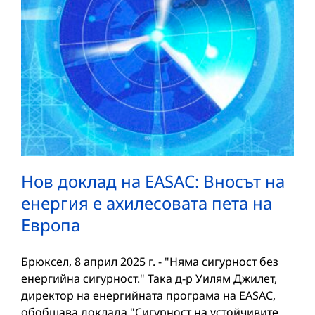
Нов доклад на EASAC: Вносът на
енергия е ахилесовата пета на
Европа
Брюксел, 8 април 2025 г. - "Няма сигурност без
енергийна сигурност." Така д-р Уилям Джилет,
директор на енергийната програма на EASAC,
обобщава доклада "Сигурност на устойчивите