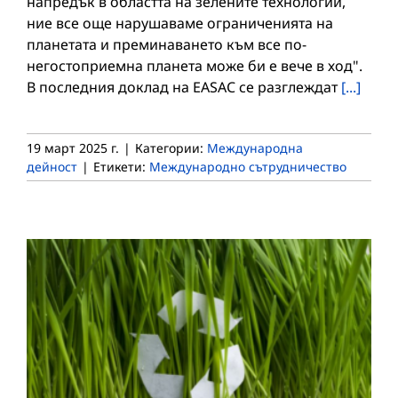
напредък в областта на зелените технологии,
ние все още нарушаваме ограниченията на
планетата и преминаването към все по-
негостоприемна планета може би е вече в ход".
В последния доклад на EASAC се разглеждат
[...]
19 март 2025 г.
|
Категории:
Международна
дейност
|
Етикети:
Международно сътрудничество