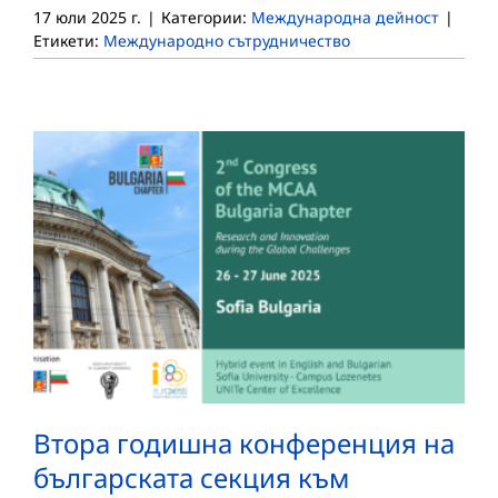
17 юли 2025 г.
|
Категории:
Международна дейност
|
Етикети:
Международно сътрудничество
Втора годишна конференция на
българската секция към