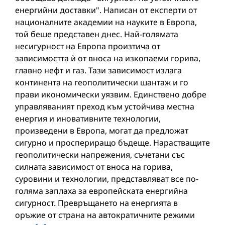
енергийни доставки". Написан от експерти от
националните академии на науките в Европа,
той беше представен днес. Най-голямата
несигурност на Европа произтича от
зависимостта ѝ от вноса на изкопаеми горива,
главно нефт и газ. Тази зависимост излага
континента на геополитически шантаж и го
прави икономически уязвим. Единствено добре
управляваният преход към устойчива местна
енергия и иновативните технологии,
произведени в Европа, могат да предложат
сигурно и проспериращо бъдеще. Нарастващите
геополитически напрежения, съчетани със
силната зависимост от вноса на горива,
суровини и технологии, представляват все по-
голяма заплаха за европейската енергийна
сигурност. Превръщането на енергията в
оръжие от страна на автократичните режими