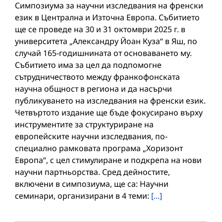
Симпозиума за научни изследвания на френски
език в Централна и Източна Европа. Събитието
ще се проведе на 30 и 31 октомври 2025 г. в
университета „Александру Йоан Куза“ в Яш, по
случай 165-годишнината от основаването му.
Събитието има за цел да подпомогне
сътрудничеството между франкофонската
научна общност в региона и да насърчи
публикуването на изследвания на френски език.
Четвъртото издание ще бъде фокусирано върху
инструментите за структуриране на
европейските научни изследвания, по-
специално рамковата програма „Хоризонт
Европа“, с цел стимулиране и подкрепа на нови
научни партньорства. Сред дейностите,
включени в симпозиума, ще са: Научни
семинари, организирани в 4 теми:
[...]