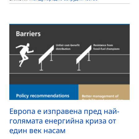
Европа е изправена пред най-
голямата енергийна криза от
един век насам