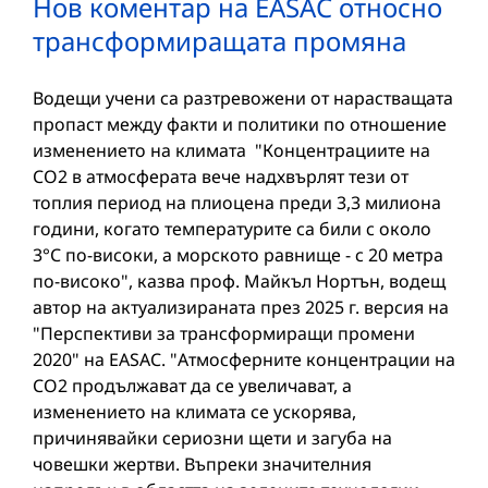
Нов коментар на EASAC относно
трансформиращата промяна
Водещи учени са разтревожени от нарастващата
пропаст между факти и политики по отношение
изменението на климата "Концентрациите на
CO2 в атмосферата вече надхвърлят тези от
топлия период на плиоцена преди 3,3 милиона
години, когато температурите са били с около
3°C по-високи, а морското равнище - с 20 метра
по-високо", казва проф. Майкъл Нортън, водещ
автор на актуализираната през 2025 г. версия на
"Перспективи за трансформиращи промени
2020" на EASAC. "Атмосферните концентрации на
CO2 продължават да се увеличават, а
изменението на климата се ускорява,
причинявайки сериозни щети и загуба на
човешки жертви. Въпреки значителния