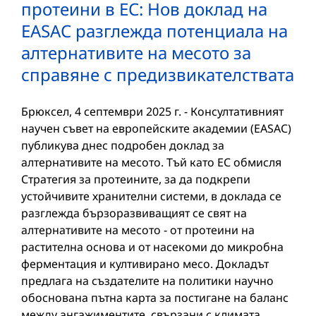
протеини в ЕС: Нов доклад на
EASAC разглежда потенциала на
алтернативите на месото за
справяне с предизвикателствата
Брюксел, 4 септември 2025 г. - Консултативният
научен съвет на европейските академии (EASAC)
публикува днес подробен доклад за
алтернативите на месото. Тъй като ЕС обмисля
Стратегия за протеините, за да подкрепи
устойчивите хранителни системи, в доклада се
разглежда бързоразвиващият се свят на
алтернативите на месото - от протеини на
растителна основа и от насекоми до микробна
ферментация и култивирано месо. Докладът
предлага на създателите на политики научно
обоснована пътна карта за постигане на баланс
между ангажиментите, свързани с климата,