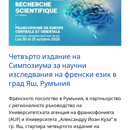
Четвърто издание на
Симпозиума за научни
изследвания на френски език в
град Яш, Румъния
Френското посолство в Румъния, в партньорство
с регионалното ръководство на
Университетската агенция на франкофонията
(AUF) и Университета „Александру Йоан Куза“ в
гр. Яш, стартира четвъртото издание на