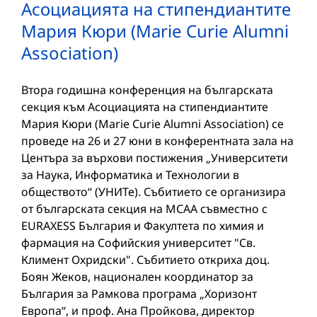
Асоциацията на стипендиантите
Мария Кюри (Marie Curie Alumni
Association)
Втора годишна конференция на българската
секция към Асоциацията на стипендиантите
Мария Кюри (Marie Curie Alumni Association) се
проведе на 26 и 27 юни в конферентната зала на
Центъра за върхови постижения „Университети
за Наука, Информатика и Технологии в
обществото“ (УНИТе). Събитието се организира
от българската секция на MCAA съвместно с
EURAXESS България и Факултета по химия и
фармация на Софийския университет "Св.
Климент Охридски". Събитието откриха доц.
Боян Жеков, национален координатор за
България за Рамкова програма „Хоризонт
Европа“, и проф. Ана Пройкова, директор