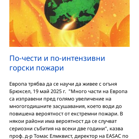
По-чести и по-интензивни
горски пожари
Европа трябва да се научи да живее с огъня
Брюксел, 19 май 2025 г. "Много части на Европа
са изправени пред голямо увеличение на
многогодишните засушавания, което води до
повишена вероятност от екстремни пожари. В
някои райони има вероятност да се случват
сериозни събития на всеки две години", казва
проф. д-р Томас Елмквист, директор на EASAC по