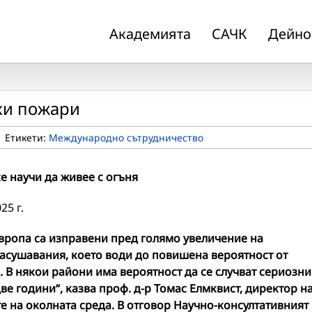
Академията
САЧК
Дейно
ки пожари
|
Етикети:
Международно сътрудничество
е научи да живее с огъня
25 г.
Европа са изправени пред голямо увеличение на
асушавания, което води до повишена вероятност от
 В някои райони има вероятност да се случват
сериозни
ве години“, казва проф. д-р Томас Елмквист, директор н
е на околната среда. В отговор Научно-консултативният