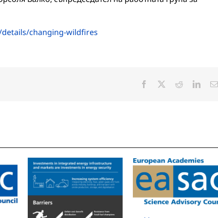
/details/changing-wildfires
Facebook
X
Reddit
Linke