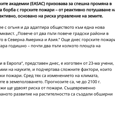
ките академии (EASAC) призовава за спешна промяна в
за борба с горските пожари – от реактивно потушаване н
ктивно, основано на риска управление на земите.
ее с огъня и да адаптира обществото към една нова
квист. „Повече от два пъти повече градски райони в
то в Северна Америка и Азия.“ Още днес горските пожар
ара годишно – почти два пъти колкото площта на
в Европа“, представен днес, е изготвен от 23-ма учени,
ии на науките, и подчертава сложните фактори, които
ски пожари. Сред тях са изменението на климата,
 в земеползването. Прогнозите са, че до 2100 г.
ежи ще удвоят риска от пожари. Същевременно
ваното развитие на растителността са създали обширни