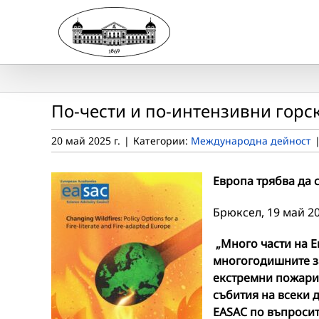
Skip
to
content
По-чести и по-интензивни горс
20 май 2025 г.
|
Категории:
Международна дейност
Европа трябва да с
Брюксел, 19 май 20
„Много части на 
многогодишните з
екстремни пожари.
събития
на всеки д
EASAC по въпросит