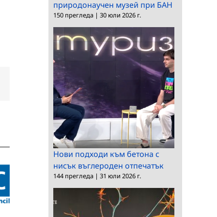
природонаучен музей при БАН
150 прегледа
|
30 юли 2026 г.
dIn
Електронна
поща:
Нови подходи към бетона с
нисък въглероден отпечатък
144 прегледа
|
31 юли 2026 г.