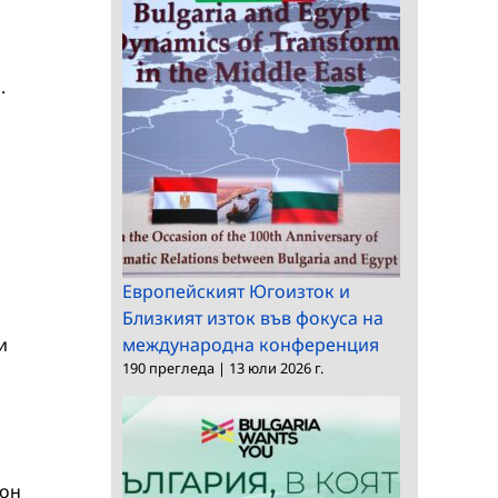
.
Европейският Югоизток и
Близкият изток във фокуса на
и
международна конференция
190 прегледа
|
13 юли 2026 г.
кон