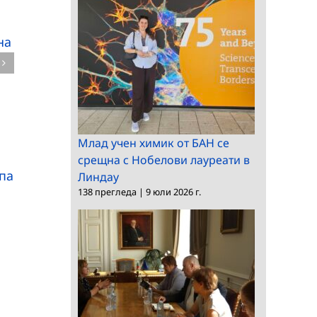
Наградата „Мадам
Академиите
на
дьо Стал“ за 2025 на
насърчават
ALLEA бе присъдена
Европейската
на председателя на
комисия да
Европейския съвет за
възприеме
научни изследвания
внимателен и етиче
(ERC) Мария Лептин
подход към
Млад учен химик от БАН се
изкуствения интелек
срещна с Нобелови лауреати в
па
Линдау
в Европейското
138 прегледа
|
9 юли 2026 г.
управление на криз