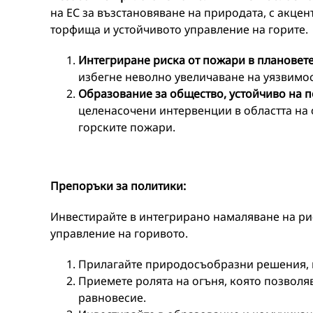
на ЕС за възстановяване на природата, с акцен
торфища и устойчивото управление на горите.
Интегрира
не
риска от пожари в плановет
избегне неволно увеличаване на уязвимос
Образование за общество, устойчиво на 
целенасочени интервенции в областта на
горските пожари.
П
репоръки
за политики
:
Инвестирайте в интегрирано намаляване на ри
управление на горивото.
Прилагайте природосъобразни решения, к
Приемете ролята на огъня, която позвол
равновесие.