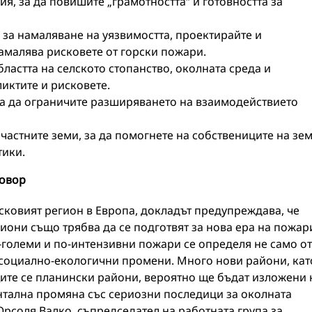
я, за да повишите „грамотността“ и готовността за
за намаляване на уязвимостта, проектирайте и
амалява рисковете от горски пожари.
ластта на селското стопанство, околната среда и
иктите и рисковете.
а да ограничите разширяването на взаимодействието
частните земи, за да помогнете на собствениците на зе
тики.
говор
ковият регион в Европа, докладът предупреждава, че
иони също трябва да се подготвят за нова ера на пожар
големи и по-интензивни пожари се определя не само от
и социално-екологични промени. Много нови райони, кат
те се планински райони, вероятно ще бъдат изложени 
тална промяна със сериозни последици за околната
Орсоля Валко, съпредседател на работната група за