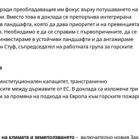
аради преобладаващия им фокус върху потушаването на
и. Вместо това в доклада се препоръчва интегрирана
 в ландшафта, която да дава приоритет и на превенцията
. Необходимо е да се справим с първопричините, да се
 инвестираме в устойчиви ландшафти и да ангажираме
йн Стуф, съпредседател на работната група за горските
а
институционален капацитет, трансгранично
сите между държавите от ЕС. В доклада са изложени три
и за промяна на подхода на Европа към горските пожар
а на климата и земеползването
– включително новия За