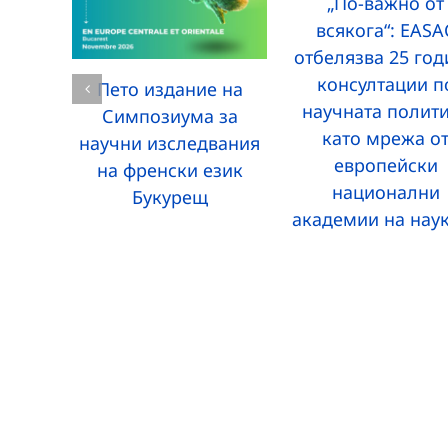
„По-важно от
всякога“: EASA
отбелязва 25 го
консултации п
Пето издание на
научната полит
Симпозиума за
като мрежа о
научни изследвания
европейски
на френски език
национални
Букурещ
академии на нау