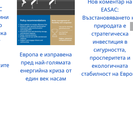
Нов коментар на
C
EASAC:
дини
Възстановяването 
о
природата е
ика
стратегическа
т
инвестиция в
сигурността,
Европа е изправена
просперитета и
пред най-голямата
ките
екологичната
енергийна криза от
стабилност на Евро
един век насам