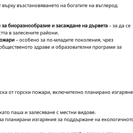
т върху възстановяването на богатите на въглерод
е за биоразнообразие и засаждане на дървета
– за да се
тта в залесените райони.
пожари
– особено за по-младите поколения, чрез
 общественото здраве и образователни програми за
ска от горски пожари, включително планирано изгаряне
ато паша и залесяване с местни видове.
ява планирани изгаряния за поддържане на екологичнот