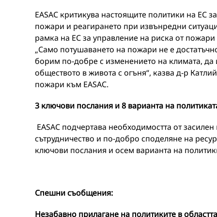
EASAC критикува настоящите политики на ЕС з
пожари и реагирането при извънредни ситуаци
рамка на ЕС за управление на риска от пожари
„Само потушаването на пожари не е достатъчно
борим по-добре с изменението на климата, да
обществото в живота с огъня“, казва д-р Катли
пожари към EASAC.
3
ключови
послания и 8 варианта на политикат
EASAC подчертава необходимостта от засилен 
сътрудничество и по-добро споделяне на ресур
ключови послания и осем варианта на политик
Спешни съобщения:
Незабавно прилагане на политиките в областт