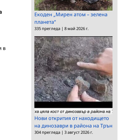
а
Екоден „Мирен атом – зелена
планета“
335 прегледа
|
8 май 2026 г.
и в
Нови открития от находището
на динозаври в района на Трън
304 прегледа
|
3 август 2026 г.