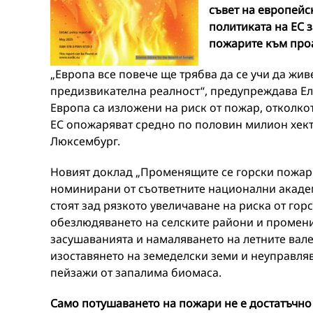
съвет на европейс
политиката на ЕС 
пожарите към проа
„Европа все повече ще трябва да се учи да жив
предизвикателна реалност“, предупреждава Елм
Европа са изложени на риск от пожар, отколко
ЕС опожаряват средно по половин милион хект
Люксембург.
Новият доклад „Променящите се горски пожари 
номинирани от съответните национални академ
стоят зад рязкото увеличаване на риска от гор
обезлюдяването на селските райони и промените
засушаванията и намаляването на летните вал
изоставянето на земеделски земи и неуправля
пейзажи от запалима биомаса.
Само потушаването на пожар
и
не е достатъчно