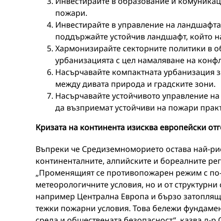
Инвестирайте в образование и комуникаци
пожари.
Инвестирайте в управление на ландшафта 
поддържайте устойчив ландшафт, който н
Хармонизирайте секторните политики в об
урбанизацията с цел намаляване на конфл
Насърчавайте компактната урбанизация з
между дивата природа и градските зони.
Насърчавайте устойчивото управление на 
да възприемат устойчиви на пожари прак
Кризата на континента изисква европейски от
Въпреки че Средиземноморието остава най-рис
континенталните, алпийските и бореалните рег
„Променящият се противопожарен режим с по-
метеорологичните условия, но и от структурн
например Централна Европа и бързо затоплящи
тежки пожарни условия. Това бележи фундамен
среда и обществената безопасност“, казва д-р 