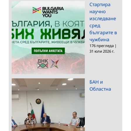
Стартира
научно
изследване
сред
българите в
чужбина
176 прегледа
|
31 юли 2026 г.
БАН и
Областна