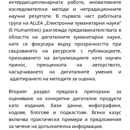
интердисциплинарната работа, иновативните
изследователски методи и нетрадиционните
научни резултати. В първата част работната
група на ALLEA „Електронни хуманитарни науки“
(E-Humanities) разглежда предизвикателствата в
областта на дигиталните хуманитарни науки,
като се фокусира върху прозрачността при
свързването на ресурсите с публикациите,
признаването на актуализациите като научен
принос, преоценката на авторството,
насърчаването на дигиталните умения и
адаптирането на методите за оценка.
Вторият раздел предлага препоръки за
оценяване на конкретни дигитални продукти
като издания, бази данни, инфографики,
кодове, блогове и подкастове. Всеки казус
включва практически примери и предложения
за четене на допълнителна информация.