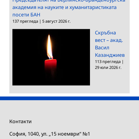
академия на науките и хуманитаристиката
посети БАН
137 прегледа
|
5 август 2026 г.
Скръбна
вест – акад.
Васил
Казанджиев
113 прегледа
|
29 юли 2026 г.
Контакти
София, 1040, ул. „15 ноември“ №1