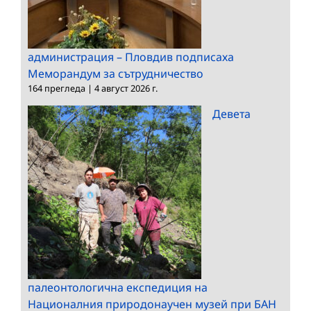
администрация – Пловдив подписаха
Меморандум за сътрудничество
164 прегледа
|
4 август 2026 г.
Девета
палеонтологична експедиция на
Националния природонаучен музей при БАН