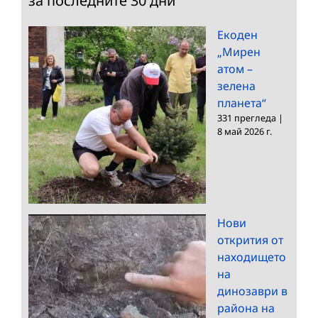
за последните 30 дни
Екоден
„Мирен
атом –
зелена
планета“
331 прегледа
|
8 май 2026 г.
Нови
открития от
находището
на
динозаври в
района на