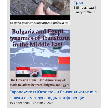
Трън
315 прегледа
|
3 август 2026 г.
Европейският Югоизток и Близкият изток във
фокуса на международна конференция
193 прегледа
|
13 юли 2026 г.