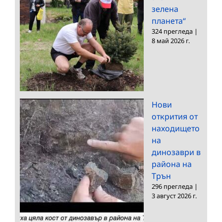
зелена
планета“
324 прегледа
|
8 май 2026 г.
Нови
открития от
находището
на
динозаври в
района на
Трън
296 прегледа
|
3 август 2026 г.