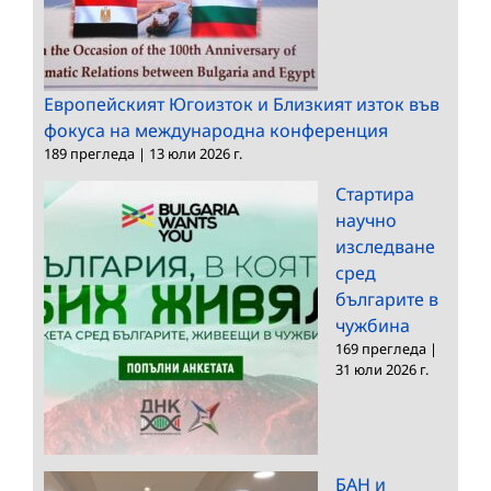
Европейският Югоизток и Близкият изток във
фокуса на международна конференция
189 прегледа
|
13 юли 2026 г.
Стартира
научно
изследване
сред
българите в
чужбина
169 прегледа
|
31 юли 2026 г.
БАН и