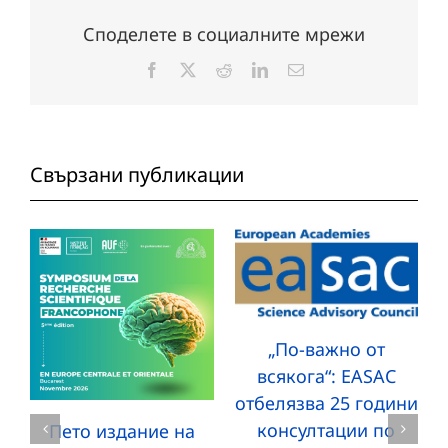
Споделете в социалните мрежи
Facebook
X
Reddit
LinkedIn
Електронна
поща:
Свързани публикации
„По-важно от
всякога“: EASAC
отбелязва 25 години
консултации по
Пето издание на