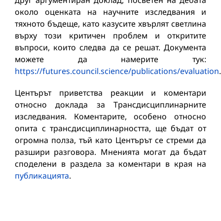
друг аргументиран доклад, посветен на дебата
около оценката на научните изследвания и
тяхното бъдеще, като казусите хвърлят светлина
върху този критичен проблем и откритите
въпроси, които следва да се решат. Документа
можете да намерите тук:
https://futures.council.science/publications/evaluation
.
Центърът приветства реакции и коментари
относно доклада за Трансдисциплинарните
изследвания. Коментарите, особено относно
опита с трансдисциплинарността, ще бъдат от
огромна полза, тъй като Центърът се стреми да
разшири разговора. Мненията могат да бъдат
споделени в раздела за коментари в края на
публикацията
.