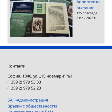
Априлското
въстание
125 прегледа
|
8 юли 2026 г.
Контакти
София, 1040, ул. „15 ноември“ №1
(+359 2) 979 53 33
(+359 2) 979 52 23
БАН-Администрация
Връзки с обществеността
Контакти/звена на БАН