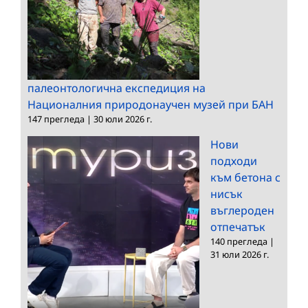
палеонтологична експедиция на
Националния природонаучен музей при БАН
147 прегледа
|
30 юли 2026 г.
Нови
подходи
към бетона с
нисък
въглероден
отпечатък
140 прегледа
|
31 юли 2026 г.