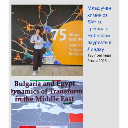
Млад учен
химик от
БАН се
срещна с
Нобелови
лауреати в
Линдау
195 прегледа
|
9 юли 2026 г.