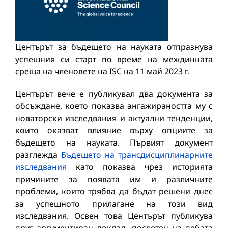
Центърът за бъдещето на науката отпразнува
успешния си старт по време на междинната
среща на членовете на ISC на 11 май 2023 г.
Центърът вече е публикувал два документа за
обсъждане, което показва ангажираността му с
новаторски изследвания и актуални тенденции,
които оказват влияние върху опциите за
бъдещето на науката. Първият документ
разглежда
Бъдещето на трансдисциплинарните
изследвания
като показва чрез историята
причините за появата им и различните
проблеми, които трябва да бъдат решени днес
за успешното прилагане на този вид
изследвания. Освен това Центърът публикува