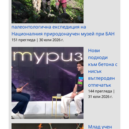
палеонтологична експедиция на
Националния природонаучен музей при БАН
151 прегледа
|
30 юли 2026 г.
Нови
подходи
към бетона с
нисък
въглероден
отпечатък
144 прегледа
|
31 юли 2026 г.
Млад учен