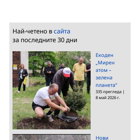
Най-четено в
сайта
за последните 30 дни
Екоден
„Мирен
атом –
зелена
планета“
335 прегледа
|
8 май 2026 г.
Нови