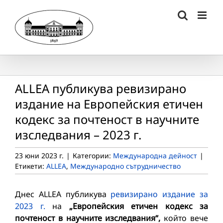
Skip
to
content
ALLEA публикува ревизирано
издание на Европейския етичен
кодекс за почтеност в научните
изследвания – 2023 г.
23 юни 2023 г.
|
Категории:
Международна дейност
|
Етикети:
ALLEA
,
Международно сътрудничество
Днес ALLEA публикува
ревизирано издание за
2023 г.
на
„Европейския етичен кодекс за
почтеност в научните изследвания“,
който вече