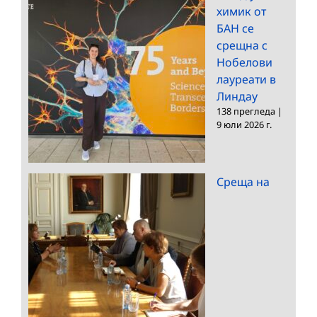
химик от
БАН се
срещна с
Нобелови
лауреати в
Линдау
138 прегледа
|
9 юли 2026 г.
Среща на