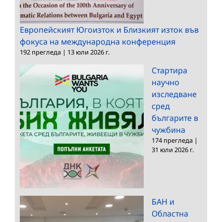
Европейският Югоизток и Близкият изток във
фокуса на международна конференция
192 прегледа
|
13 юли 2026 г.
Стартира
научно
изследване
сред
българите в
чужбина
174 прегледа
|
31 юли 2026 г.
БАН и
Областна