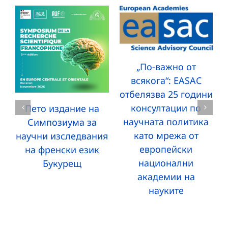
„По-важно от
всякога“: EASAC
отбелязва 25 години
консултации по
Пето издание на
научната политика
Симпозиума за
като мрежа от
научни изследвания
европейски
на френски език
национални
Букурещ
академии на
науките