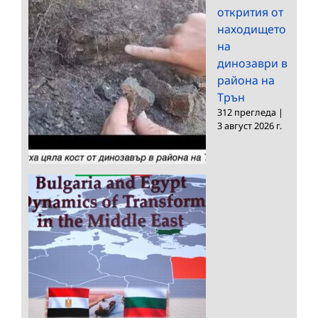
открития от
находището
на
динозаври в
района на
Трън
312 прегледа
|
3 август 2026 г.