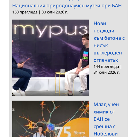
Националния природонаучен музей при БАН
150 прегледа
|
30 юли 2026 г.
Нови
подходи
към бетона с
нисък
въглероден
отпечатък
144 прегледа
|
31 юли 2026 г.
Млад учен
химик от
БАН се
срещна с
Нобелови