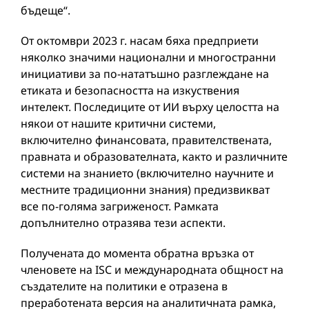
бъдеще“.
От октомври 2023 г. насам бяха предприети
няколко значими национални и многостранни
инициативи за по-нататъшно разглеждане на
етиката и безопасността на изкуствения
интелект. Последиците от ИИ върху целостта на
някои от нашите критични системи,
включително финансовата, правителствената,
правната и образователната, както и различните
системи на знанието (включително научните и
местните традиционни знания) предизвикват
все по-голяма загриженост. Рамката
допълнително отразява тези аспекти.
Получената до момента обратна връзка от
членовете на ISC и международната общност на
създателите на политики е отразена в
преработената версия на аналитичната рамка,