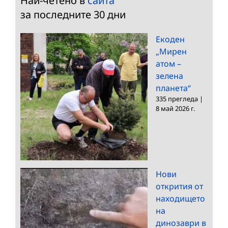
Най-четено в
сайта
за последните 30 дни
Екоден
„Мирен
атом –
зелена
планета“
335 прегледа
|
8 май 2026 г.
Нови
открития от
находището
на
динозаври в