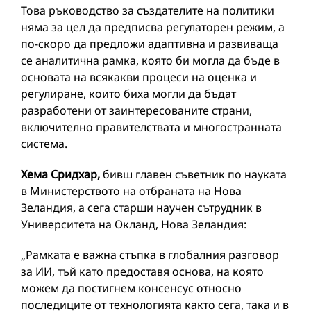
Това ръководство за създателите на политики
няма за цел да предписва регулаторен режим, а
по-скоро да предложи адаптивна и развиваща
се аналитична рамка, която би могла да бъде в
основата на всякакви процеси на оценка и
регулиране, които биха могли да бъдат
разработени от заинтересованите страни,
включително правителствата и многостранната
система.
Хема Сридхар,
бивш главен съветник по науката
в Министерството на отбраната на Нова
Зеландия, а сега старши научен сътрудник в
Университета на Окланд, Нова Зеландия:
„Рамката е важна стъпка в глобалния разговор
за ИИ, тъй като предоставя основа, на която
можем да постигнем консенсус относно
последиците от технологията както сега, така и в