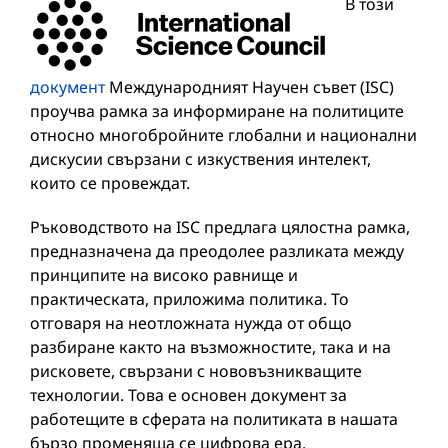
В този
документ
Международният Научен съвет (ISC)
проучва рамка за информиране на политиците
относно многобройните глобални и национални
дискусии свързани с изкуствения интелект,
които се провеждат.
Ръководството на ISC предлага цялостна рамка,
предназначена да преодолее разликата между
принципите на високо равнище и
практическата, приложима политика. То
отговаря на неотложната нужда от общо
разбиране както на възможностите, така и на
рисковете, свързани с нововъзникващите
технологии. Това е основен документ за
работещите в сферата на политиката в нашата
бързо променяща се цифрова ера.