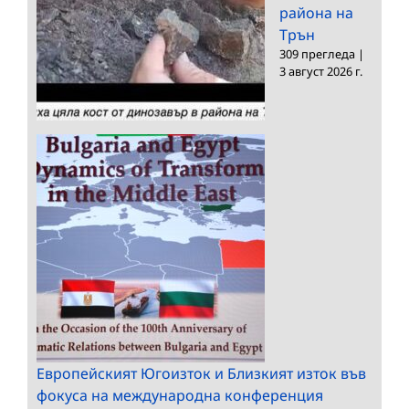
района на
Трън
309 прегледа
|
3 август 2026 г.
Европейският Югоизток и Близкият изток във
фокуса на международна конференция