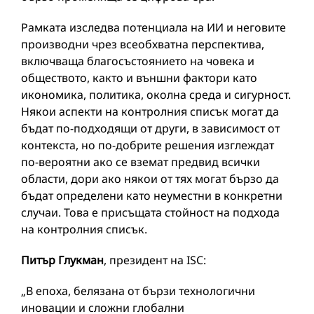
Рамката изследва потенциала на ИИ и неговите
производни чрез всеобхватна перспектива,
включваща благосъстоянието на човека и
обществото, както и външни фактори като
икономика, политика, околна среда и сигурност.
Някои аспекти на контролния списък могат да
бъдат по-подходящи от други, в зависимост от
контекста, но по-добрите решения изглеждат
по-вероятни ако се вземат предвид всички
области, дори ако някои от тях могат бързо да
бъдат определени като неуместни в конкретни
случаи. Това е присъщата стойност на подхода
на контролния списък.
Питър Гл
укм
ан
, президент на ISC:
„В епоха, белязана от бързи технологични
иновации и сложни глобални