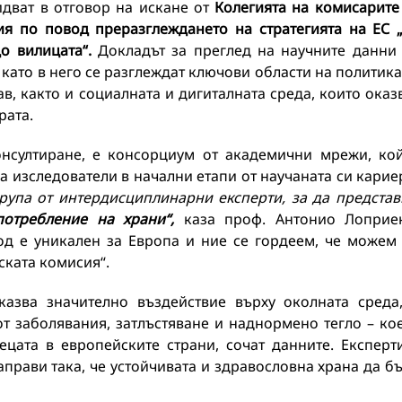
идват в отговор на искане от
К
олегията на комисарит
ия по повод
преразглеждането на стратегията на ЕС 
о вилицата“.
Докладът за преглед на научните данни
 като в него се разглеждат ключови области на политика
в, както и социалната и дигиталната среда, които оказ
рата.
онсултиране, е консорциум от академични мрежи, ко
 изследователи в начални етапи от научаната си карие
упа от интердисциплинарни експерти, за да предста
отребление на храни“,
каза проф. Антонио Лоприе
од е уникален за Европа и ние се гордеем, че можем
ската комисия“.
казва значително въздействие върху околната среда
от заболявания, затлъстяване и наднормено тегло – ко
ецата в европейските страни, сочат данните. Експерт
направи така, че устойчивата и здравословна храна да б