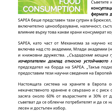
Съветите 
консултац
фермата д
SAPEA беше представен тази сутрин в Брюксел,
включително ценообразуване, наличност, съста
влияние върху това какви храни консумират хо
SAPEA, като част от Механизма за научно к
включва над сто академии, Млади академии (на
и книжовни дружества.
„Създадохме мощна гр
изчерпателен доклад
относно
устойчивото п
председател на борда на SAPEA. „Такъв подх
предоставим тези научни сведения на Европей
Настоящата система на храните в Европа о
некачественото хранене е свързано и с риск 
засяга около 60% от възрастните и 30% от д
съветват да се облекчи потребителят и да се 
лесен и достъпен избор.