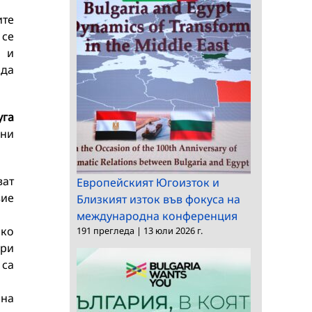
ите
 се
а и
 да
уга
нни
ват
Европейският Югоизток и
вие
Близкият изток във фокуса на
международна конференция
ако
191 прегледа
|
13 юли 2026 г.
при
 са
 на