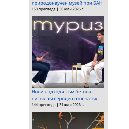
природонаучен музей при БАН
150 прегледа
|
30 юли 2026 г.
Нови подходи към бетона с
нисък въглероден отпечатък
144 прегледа
|
31 юли 2026 г.