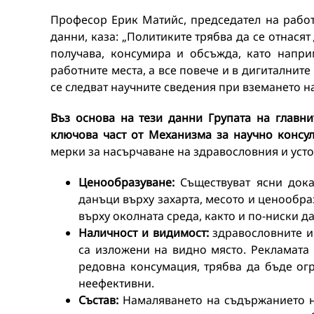
Професор Ерик Матийс, председател на работ
данни, каза: „Политиките трябва да се отнасят
получава, консумира и обсъжда, като напри
работните места, а все повече и в дигиталнит
се следват научните сведения при вземането н
Въз основа на тези данни Групата на главн
ключова част от Механизма за научно консу
мерки за насърчаване на здравословния и усто
Ценообразуване:
Съществуват ясни доказ
данъци върху захарта, месото и ценообра
върху околната среда, както и по-ниски д
Наличност и видимост:
здравословните и 
са изложени на видно място. Рекламата 
редовна консумация, трябва да бъде огр
неефективни.
Състав:
Намаляването на съдържанието на