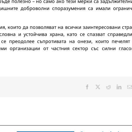
бъде полезно – но само ако тези мерки са задължителн
едишните доброволни споразумения са имали ограни
ия, които да позволяват на всички заинтересовани стр
словна и устойчива храна, като се спазват справедл
се преодолее съпротивата на онези, които печелят
еми организации от частния сектор със силни гласо
Facebook
X
Reddit
Linke