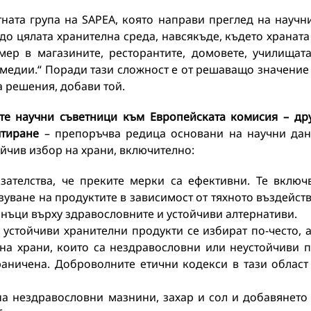
ната група на SAPEA, която направи преглед на научн
 до цялата хранителна среда, навсякъде, където храната
мер в магазините, ресторантите, домовете, училищат
е медии.“ Поради тази сложност е от решаващо значение
а решения, добави той.
ите научни съветници към Европейската комисия – др
лтиране
– препоръчва редица основани на научни да
йчив избор на храни, включително:
ателства, че преките мерки са ефективни. Те включ
зуване на продуктите в зависимост от тяхното въздейст
анъци върху здравословните и устойчиви алтернативи.
устойчиви хранителни продукти се избират по-често, 
на храни, които са нездравословни или неустойчиви 
аничена. Доброволните етични кодекси в тази област
 нездравословни мазнини, захар и сол и добавянето