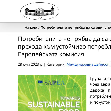
Skip
to
content
Начало
Потребителите не трябва да са единств
Потребителите не трябва да са 
прехода към устойчиво потребл
Европейската комисия
28 юни 2023 г.
|
Категории:
Международна дейност
Група от 
чрез меха
дадоха п
потреблен
и по-устой