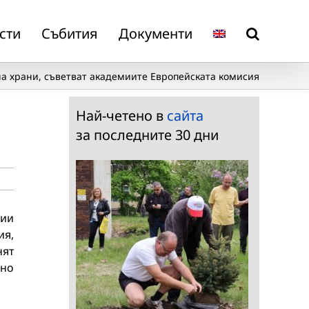
сти
Събития
Документи
на храни, съветват академиите Европейската комисия
Най-четено в
сайта
за последните 30 дни
мии
ия,
ят
вно