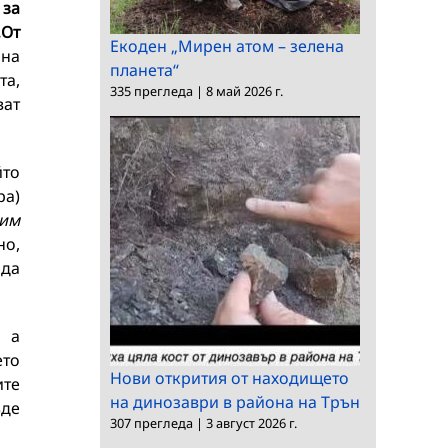
е
за
„От
Екоден „Мирен атом – зелена
 на
планета“
та,
335 прегледа
|
8 май 2026 г.
ват
йто
ра)
вим
но,
 да
, а
ето
Нови открития от находището
ите
на динозаври в района на Трън
ъде
307 прегледа
|
3 август 2026 г.