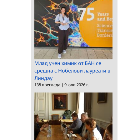
Млад учен химик от БАН се
срещна с Нобелови лауреати в
Линдау
138 прегледа
|
9 юли 2026 г.