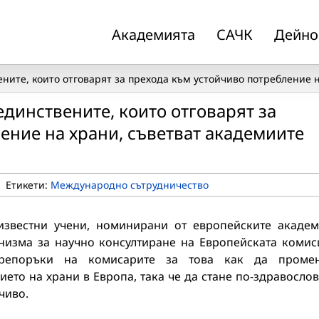
Академията
САЧК
Дейно
ените, които отговарят за прехода към устойчиво потребление 
единствените, които отговарят за
ение на храни, съветват академиите
|
Етикети:
Международно сътрудничество
известни учени, номинирани от европейските акаде
низма за научно консултиране на Европейската комис
репоръки на комисарите за това как да промен
ието на храни в Европа, така че да стане по-здравосло
чиво.