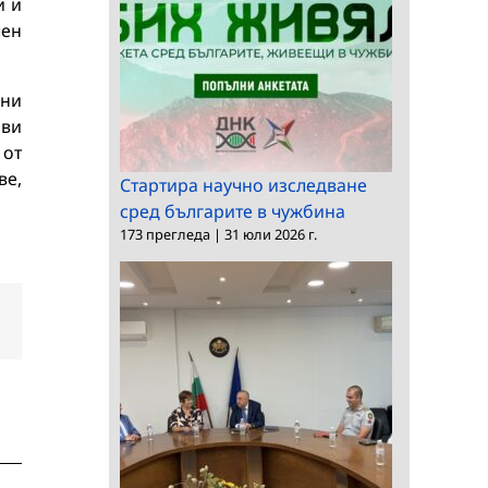
и и
чен
ани
иви
 от
ве,
Стартира научно изследване
сред българите в чужбина
173 прегледа
|
31 юли 2026 г.
dIn
Електронна
поща: