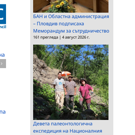
БАН и Областна администрация
– Пловдив подписаха
Меморандум за сътрудничество
161 прегледа
|
4 август 2026 г.
Наградата „Мадам
Академиите
на
дьо Стал“ за 2025 на
насърчават
ALLEA бе присъдена
Европейската
на председателя на
комисия да
Европейския съвет за
възприеме
научни изследвания
внимателен и етиче
(ERC) Мария Лептин
подход към
изкуствения интелек
па
в Европейското
управление на криз
Девета палеонтологична
експедиция на Националния