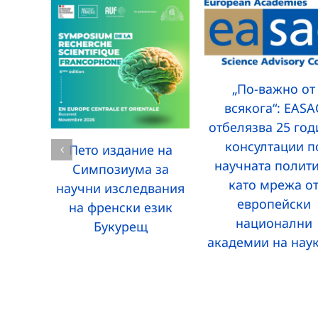
„По-важно от
всякога“: EASA
отбелязва 25 го
консултации п
Пето издание на
научната полит
Симпозиума за
като мрежа о
научни изследвания
европейски
на френски език
национални
Букурещ
академии на нау