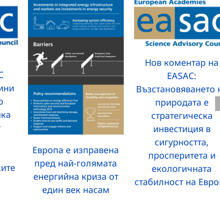
Нов коментар на
C
EASAC:
дини
Възстановяването 
о
природата е
ика
стратегическа
т
инвестиция в
сигурността,
Европа е изправена
просперитета и
пред най-голямата
ките
екологичната
енергийна криза от
стабилност на Евро
един век насам