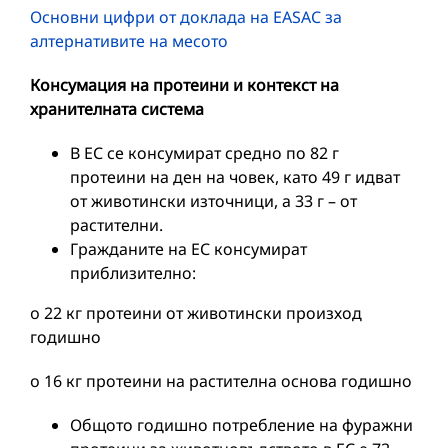
Основни цифри от доклада на EASAC за
алтернативите на месото
Консумация на протеини и контекст на
хранителната система
В ЕС се консумират средно по 82 г
протеини на ден на човек, като 49 г идват
от животински източници, а 33 г – от
растителни.
Гражданите на ЕС консумират
приблизително:
o 22 кг протеини от животински произход
годишно
o 16 кг протеини на растителна основа годишно
Общото годишно потребление на фуражни