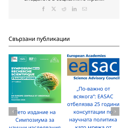
Facebook
X
Reddit
LinkedIn
Електронна
поща:
Свързани публикации
„По-важно от
всякога“: EASAC
отбелязва 25 години
консултации по
Пето издание на
научната политика
Симпозиума за
като мрежа от
научни изследвания