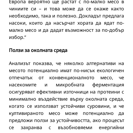
Европа вероятно ще растат с по-малко месо в
чиниите си – и това може да се окаже както
необходимо, така и полезно. Докладът предлага
насоки, които да насърчат хората да ядат по-
малко месо и да дадат възможност за по-добър
избор.“
Ползи за околната среда
Анализът показва, че няколко алтернативи на
месото потенциално имат по-нисък екологичен
отпечатък от конвенционалното месо, че
насекомите и микробната ферментация
осигуряват ефективни източници на протеини с
минимално въздействие върху околната среда,
когато се използват устойчиви суровини, и че
култивираното месо може потенциално да
предложи ползи за устойчивостта, ако процесът
се захранва с възобновяеми енергийни