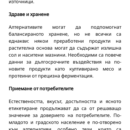
източници.
Здраве и хранене
Алтернативите могат да подпомогнат
балансираното хранене, но не всички са
еднакви: някои преработени продукти на
растителна основа могат да съдържат излишна
сол и наситени мазнини. Необходими са повече
данни за дългосрочните въздействия на по-
новите продукти като култивирано месо и
протеини от прецизна ферментация.
Приемане от потребителите
Естествеността, вкусът, достъпността и ясното
етикетиране продължават да са от решаващо
значение за доверието на потребителите. По-
младото и градското население е по-отворено
към алтернативи, особено тези, които са