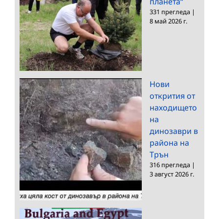
планета“
331 прегледа
|
8 май 2026 г.
Нови
открития от
находището
на
динозаври в
района на
Трън
316 прегледа
|
3 август 2026 г.