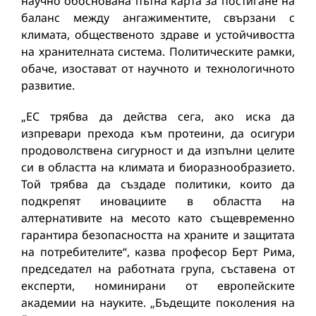
научно обоснована пътна карта за постигане на
баланс между ангажиментите, свързани с
климата, общественото здраве и устойчивостта
на хранителната система. Политическите рамки,
обаче, изостават от научното и технологичното
развитие.
„ЕС трябва да действа сега, ако иска да
изпревари прехода към протеини, да осигури
продоволствена сигурност и да изпълни целите
си в областта на климата и биоразнообразието.
Той трябва да създаде политики, които да
подкрепят иновациите в областта на
алтернативите на месото като същевременно
гарантира безопасността на храните и защитата
на потребителите“, казва професор Берт Рима,
председател на работната група, съставена от
експерти, номинирани от европейските
академии на науките. „Бъдещите поколения на