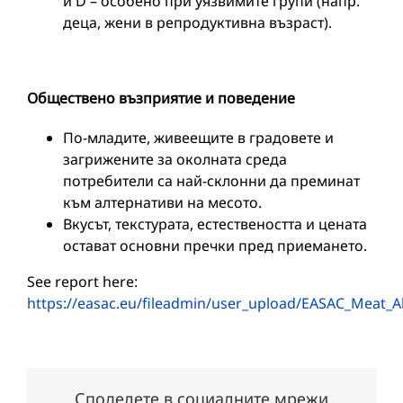
и D – особено при уязвимите групи (напр.
деца, жени в репродуктивна възраст).
Обществено възприятие и поведение
По-младите, живеещите в градовете и
загрижените за околната среда
потребители са най-склонни да преминат
към алтернативи на месото.
Вкусът, текстурата, естествеността и цената
остават основни пречки пред приемането.
See report here:
https://easac.eu/fileadmin/user_upload/EASAC_Meat_Al
Споделете в социалните мрежи