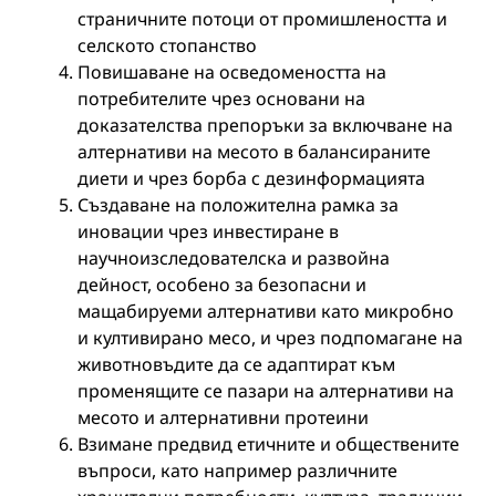
страничните потоци от промишлеността и
селското стопанство
Повишаване на осведомеността на
потребителите чрез основани на
доказателства препоръки за включване на
алтернативи на месото в балансираните
диети и чрез борба с дезинформацията
Създаване на положителна рамка за
иновации чрез инвестиране в
научноизследователска и развойна
дейност, особено за безопасни и
мащабируеми алтернативи като микробно
и култивирано месо, и чрез подпомагане на
животновъдите да се адаптират към
променящите се пазари на алтернативи на
месото и алтернативни протеини
Взимане предвид етичните и обществените
въпроси, като например различните