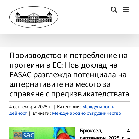
Skip
to
content
Производство и потребление на
протеини в ЕС: Нов доклад на
EASAC разглежда потенциала на
алтернативите на месото за
справяне с предизвикателствата
4 септември 2025 г.
|
Категории:
Международна
дейност
|
Етикети:
Международно сътрудничество
Брюксел, 4
септември 2025 г. –