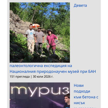
Девета
палеонтологична експедиция на
Националния природонаучен музей при БАН
151 прегледа
|
30 юли 2026 г.
Нови
подходи
към бетона с
нисък