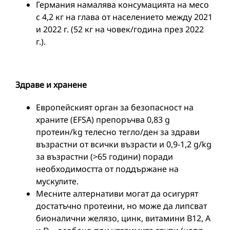
Германия намалява консумацията на месо
с 4,2 кг на глава от населението между 2021
и 2022 г. (52 кг на човек/година през 2022
г.).
Здраве и хранене
Европейският орган за безопасност на
храните (EFSA) препоръчва 0,83 g
протеин/kg телесно тегло/ден за здрави
възрастни от всички възрасти и 0,9-1,2 g/kg
за възрастни (>65 години) поради
необходимостта от поддържане на
мускулите.
Месните алтернативи могат да осигурят
достатъчно протеини, но може да липсват
бионалични желязо, цинк, витамини В12, А