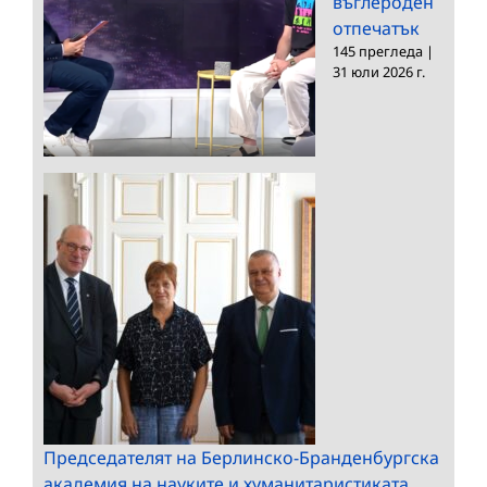
въглероден
отпечатък
145 прегледа
|
31 юли 2026 г.
Председателят на Берлинско-Бранденбургска
академия на науките и хуманитаристиката