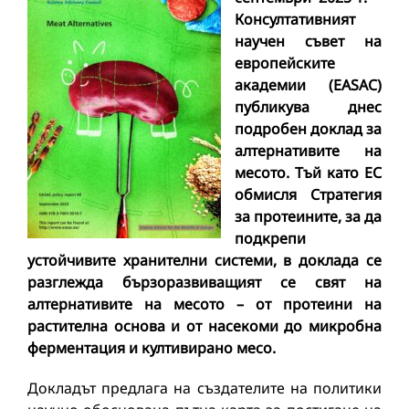
Консултативният
научен
съвет на
европейските
академии (EASAC)
публикува днес
подробен доклад за
алтернативите на
месото. Тъй като ЕС
обмисля
С
тратегия
за протеините, за да
подкрепи
устойчивите хранителни системи, в доклада се
разглежда бързоразвиващият се свят на
алтернативите на месото – от протеини на
растителна основа и от насекоми до микробна
ферментация и култивирано месо.
Докладът предлага на създателите на политики