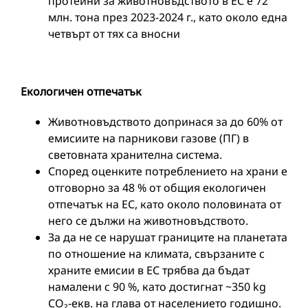
протеини за животновъдството в ЕС е 72
млн. тона през 2023-2024 г., като около една
четвърт от тях са вносни
Екологичен отпечатък
Животновъдството допринася за до 60% от
емисиите на парникови газове (ПГ) в
световната хранителна система.
Според оценките потреблението на храни е
отговорно за 48 % от общия екологичен
отпечатък на ЕС, като около половината от
него се дължи на животновъдството.
За да не се нарушат границите на планетата
по отношение на климата, свързаните с
храните емисии в ЕС трябва да бъдат
намалени с 90 %, като достигнат ~350 kg
CO₂-екв. на глава от населението годишно.