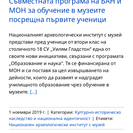
Съвместната програма на БАН и
МОН за обучение в музеите
посрещна първите ученици
Националният археологически институт с музей
представи пред ученици от втори клас на
столичното 18 СУ „Уилям Гладстон“ една от
своите нови инициативи, свързани с програмата
„Образование и наука“. Тя се финансирана от
МОН и си поставя за цел извършването на
дейности, които да развият и надградят
училищното образование чрез обучение в
музеите.
[…]
1 ноември 2019 г.
|
Категории:
Културно-историческо
наследство и национална идентичност
|
Етикети:
Национален археологически институт с музей