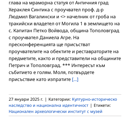
глава на мраморна статуя от Античния град
Хераклея Синтика с проучвател проф. д-р
Людмил Вагалински и <> начелник от гроба на
тракийски владетел от Могила 1 в землището на
с. Капитан Петко Войвода, община Тополовград
с проучвател Даниела Агре. На
пресконференцията ще присъстват
проучвателите на обектите и реставраторите на
предметите, както и представители на общините
Петрич и Тополовград. *** Интересът към
събитието е голям. Моля, потвърдете
присъствие като изпратите
[...]
27 януари 2025 г.
|
Категории:
Културно-историческо
наследство и национална идентичност
|
Етикети:
Национален археологически институт с музей