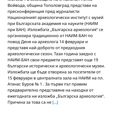
Войвода, община Тополовград представи на
пресконференция пред журналисти
Националният археологически институт с музей
при Българската академия на науките (НАИМ
при БАН). Изложбата „Българска археология“ се
организира традиционно от НАИМ-БАН по
повод Деня на археолога 14 февруари и
представя най-доброто от предходния
археологически сезон. Тази година заедно с
НАИМ-БАН свои предмети представят още 19
български исторически и археологически музеи.
Изложбата ще бъде отворена за посетители от
15 февруари в централната зала на НАИМ на пл.
Атанас Буров № 1 . За първи път правим
предварително представяне на находки от
ежегодната ни изложба „Българска археология“.
Причина за това са не
[...]