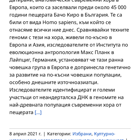
Европа, които са заселвали преди около 45 000
години пещерата Бачо Киро в България. Те са
били от вида Homo sapiens, към който се
отнасяме всички ние днес. Сравнявайки техните
геноми с тези на хора, живели по-късно в
Европа и Азия, изследователите от Института по
еволюционна антропология Макс Планк в
Лайпциг, Германия, установяват че тази ранна
човешка група в Европа е допринесла генетично
за развитие на по-късни човешки популации,
особено днешните източноазиатци.
Изследователите идентифицират и големи
участъци от неандерталска ДНК в геномите на
най-древната популация съвременни хора от
пещерата
[...]
8 април 2021 г.
|
Категории:
Избрани
,
Културно-