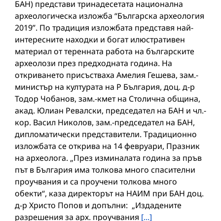
БАН) представи тринадесетата национална
археологическа изложба “Българска археология
2019”. По традиция изложбата представя най-
интересните находки и богат илюстративен
материал от теренната работа на българските
археолози през предходната година. На
откриването присъстваха Амелия Гешева, зам.-
министър на културата на Р България, доц. д-р
Тодор Чобанов, зам.-кмет на Столична община,
акад. Юлиан Ревалски, председател на БАН и чл.-
кор. Васил Николов, зам.-председател на БАН,
дипломатически представители. Традиционно
изложбата се открива на 14 февруари, Празник
на археолога. „През изминалата година за пръв
път в България има толкова много спасителни
проучвания и са проучени толкова много
обекти“, каза директорът на НАИМ при БАН доц.
д-р Христо Попов и допълни: „Издадените
разрешения за арх. проучвания
[...]