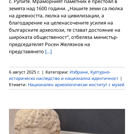
с. Рупите. Мраморният паметник е престоял в
земята над 1600 години. „Нашите земи са люлка
на древността, люлка на цивилизации, а
благодарение на целенасочените усилия на
българските археолози, те стават достояние на
широката общественост“, отбеляза министър-
председателят Росен Желязков на
представянето
[...]
6 август 2025 г.
|
Категории:
Избрани
,
Културно-
историческо наследство и национална идентичност
|
Етикети:
Национален археологически институт с музей