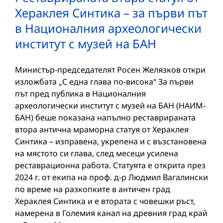
Хераклея Синтика – за първи път
в Националния археологически
институт с музей на БАН
Министър-председателят Росен Желязков откри
изложбата „С една глава по-висока“ За първи
път пред публика в Националния
археологически институт с музей на БАН (НАИМ-
БАН) беше показана напълно реставрираната
втора антична мраморна статуя от Хераклея
Синтика – изправена, укрепена и с възстановена
на мястото си глава, след месеци усилена
реставрационна работа. Статуята е открита през
2024 г. от екипа на проф. д-р Людмил Вагалински
по време на разкопките в античен град
Хераклея Синтика и е втората с човешки ръст,
намерена в Големия канал на древния град край