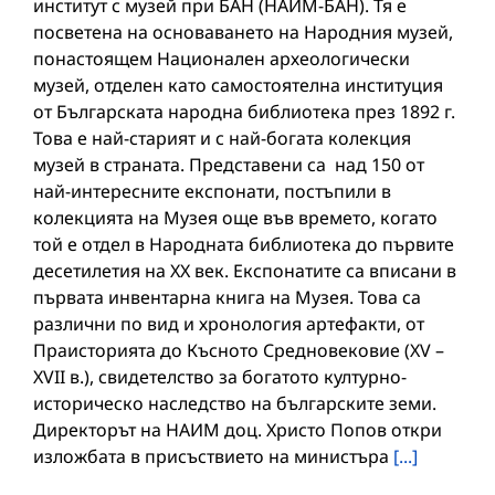
институт с музей при БАН (НАИМ-БАН). Тя е
посветена на основаването на Народния музей,
понастоящем Национален археологически
музей, отделен като самостоятелна институция
от Българската народна библиотека през 1892 г.
Това е най-старият и с най-богата колекция
музей в страната. Представени са над 150 от
най-интересните експонати, постъпили в
колекцията на Музея още във времето, когато
той е отдел в Народната библиотека до първите
десетилетия на XX век. Експонатите са вписани в
първата инвентарна книга на Музея. Това са
различни по вид и хронология артефакти, от
Праисторията до Късното Средновековие (XV –
XVII в.), свидетелство за богатото културно-
историческо наследство на българските земи.
Директорът на НАИМ доц. Христо Попов откри
изложбата в присъствието на министъра
[...]