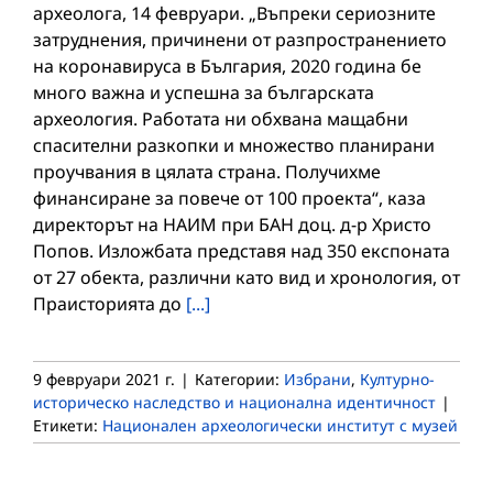
археолога, 14 февруари. „Въпреки сериозните
затруднения, причинени от разпространението
на коронавируса в България, 2020 година бе
много важна и успешна за българската
археология. Работата ни обхвана мащабни
спасителни разкопки и множество планирани
проучвания в цялата страна. Получихме
финансиране за повече от 100 проекта“, каза
директорът на НАИМ при БАН доц. д-р Христо
Попов. Изложбата представя над 350 експоната
от 27 обекта, различни като вид и хронология, от
Праисторията до
[...]
9 февруари 2021 г.
|
Категории:
Избрани
,
Културно-
историческо наследство и национална идентичност
|
Етикети:
Национален археологически институт с музей