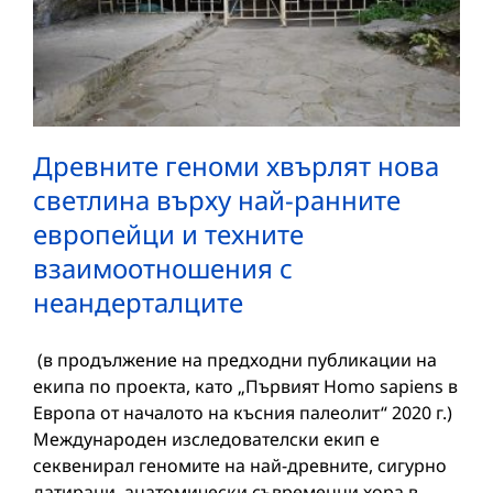
Древните геноми хвърлят нова
светлина върху най-ранните
европейци и техните
взаимоотношения с
неандерталците
(в продължение на предходни публикации на
екипа по проекта, като „Първият Homo sapiens в
Европа от началото на късния палеолит“ 2020 г.)
Международен изследователски екип е
секвенирал геномите на най-древните, сигурно
датирани, анатомически съвременни хора в