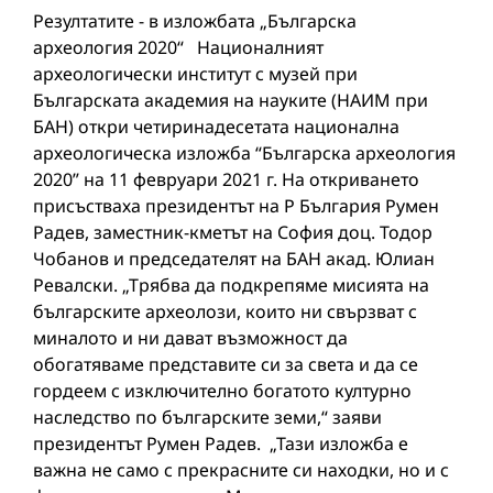
Резултатите - в изложбата „Българска
археология 2020“ Националният
археологически институт с музей при
Българската академия на науките (НАИМ при
БАН) откри четиринадесетата национална
археологическа изложба “Българска археология
2020” на 11 февруари 2021 г. На откриването
присъстваха президентът на Р България Румен
Радев, заместник-кметът на София доц. Тодор
Чобанов и председателят на БАН акад. Юлиан
Ревалски. „Трябва да подкрепяме мисията на
българските археолози, които ни свързват с
миналото и ни дават възможност да
обогатяваме представите си за света и да се
гордеем с изключително богатото културно
наследство по българските земи,“ заяви
президентът Румен Радев. „Тази изложба е
важна не само с прекрасните си находки, но и с