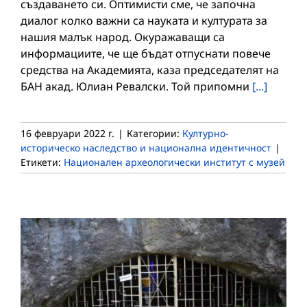
създаването си. Оптимисти сме, че започна
диалог колко важни са науката и културата за
нашия малък народ. Окуражаващи са
информациите, че ще бъдат отпуснати повече
средства на Академията, каза председателят на
БАН акад. Юлиан Ревалски. Той припомни
[...]
16 февруари 2022 г.
|
Категории:
Културно-
историческо наследство и национална идентичност
|
Етикети:
Национален археологически институт с музей