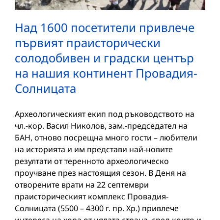
Над 1600 посетители привлече
първият праисторически
солодобивен и градски център
на нашия континент Провадия-
Солницата
Археологическият екип под ръководството на
чл.-кор. Васил Николов, зам.-председател на
БАН, отново посрещна много гости – любители
на историята и им представи най-новите
резултати от теренното археологическо
проучване през настоящия сезон. В Деня на
отворените врати на 22 септември
праисторическият комплекс Провадия-
Солницата (5500 – 4300 г. пр. Хр.) привлече
интереса на хора от цялата страна, сред които и