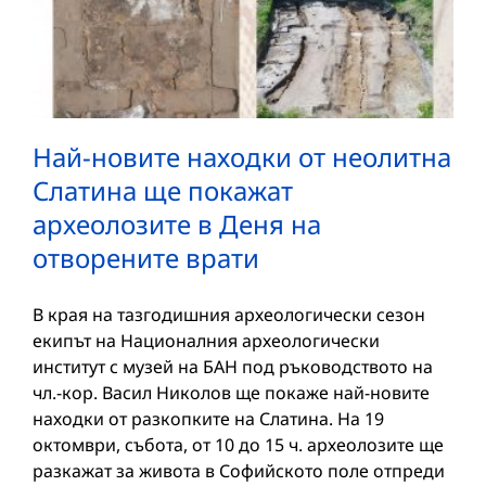
Най-новите находки от неолитна
Слатина ще покажат
археолозите в Деня на
отворените врати
В края на тазгодишния археологически сезон
екипът на Националния археологически
институт с музей на БАН под ръководството на
чл.-кор. Васил Николов ще покаже най-новите
находки от разкопките на Слатина. На 19
октомври, събота, от 10 до 15 ч. археолозите ще
разкажат за живота в Софийското поле отпреди