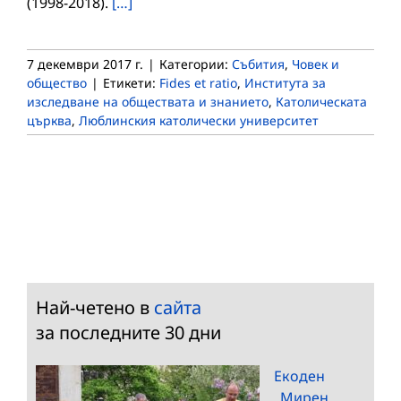
(1998-2018).
[…]
7 декември 2017 г.
|
Категории:
Събития
,
Човек и
общество
|
Етикети:
Fides et ratio
,
Института за
изследване на обществата и знанието
,
Католическата
църква
,
Люблинския католически университет
Най-четено в
сайта
за последните 30 дни
Екоден
„Мирен