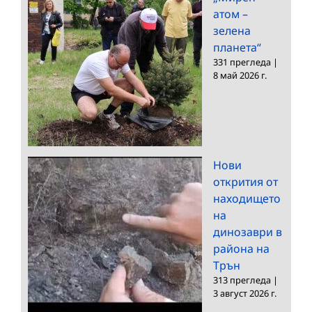
атом –
зелена
планета“
331 прегледа
|
8 май 2026 г.
Нови
открития от
находището
на
динозаври в
района на
Трън
313 прегледа
|
3 август 2026 г.