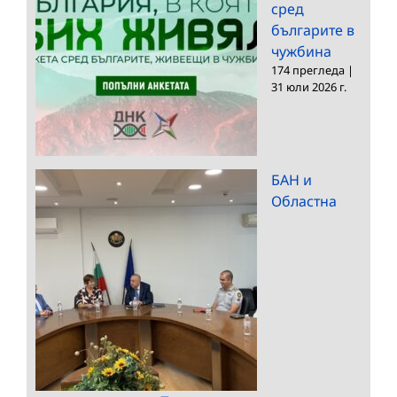
сред
българите в
чужбина
174 прегледа
|
31 юли 2026 г.
БАН и
Областна