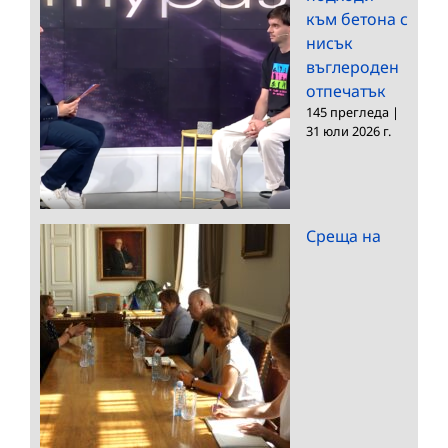
към бетона с
нисък
въглероден
отпечатък
145 прегледа
|
31 юли 2026 г.
Среща на