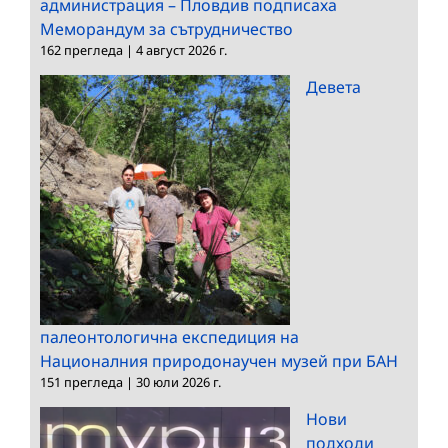
администрация – Пловдив подписаха
Меморандум за сътрудничество
162 прегледа
|
4 август 2026 г.
Девета
палеонтологична експедиция на
Националния природонаучен музей при БАН
151 прегледа
|
30 юли 2026 г.
Нови
подходи