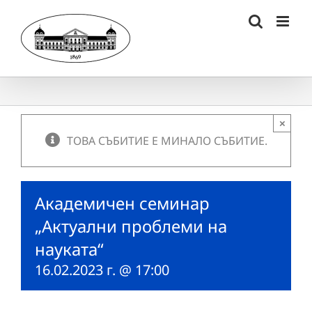
Skip
to
content
×
ТОВА СЪБИТИЕ Е МИНАЛО СЪБИТИЕ.
Академичен семинар
„Актуални проблеми на
науката“
16.02.2023 г. @ 17:00