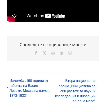
Споделете в социалните мрежи
Facebook
X
Reddit
LinkedIn
Електронна
поща:
Изложба „150 години от
Втора национална
гибелта на Васил
среща „Инициатива за
Левски. Места на памет.
син растеж за научни
1873-1933“
изследвания и иновации
в Черно море“