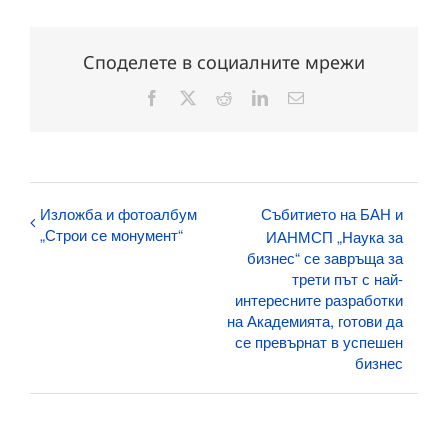
Споделете в социалните мрежи
Facebook
X
Reddit
LinkedIn
Електронна
поща:
Изложба и фотоалбум
Събитието на БАН и
„Строи се монумент“
ИАНМСП „Наука за
бизнес“ се завръща за
трети път с най-
интересните разработки
на Академията, готови да
се превърнат в успешен
бизнес