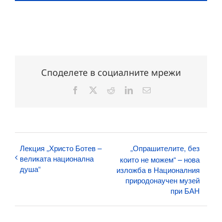
Споделете в социалните мрежи
Facebook
X
Reddit
LinkedIn
Електронна
поща:
Лекция „Христо Ботев –
„Опрашителите, без
великата национална
които не можем“ – нова
душа“
изложба в Националния
природонаучен музей
при БАН