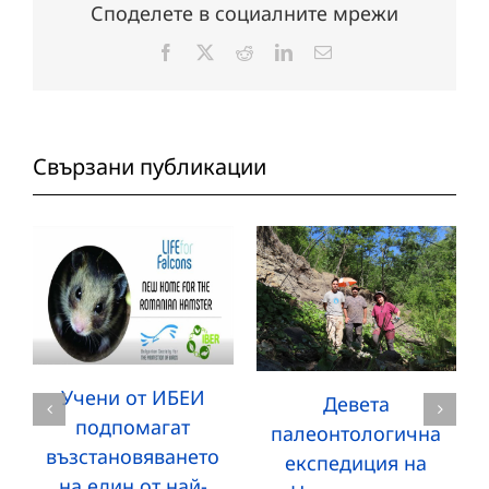
Споделете в социалните мрежи
Facebook
X
Reddit
LinkedIn
Електронна
поща:
Свързани публикации
Учени от ИБЕИ
Девета
подпомагат
палеонтологична
възстановяването
експедиция на
на един от най-