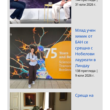
31 юли 2026 г.
Млад учен
химик от
БАН се
срещна с
Нобелови
лауреати в
Линдау
138 прегледа
|
9 юли 2026 г.
Среща на