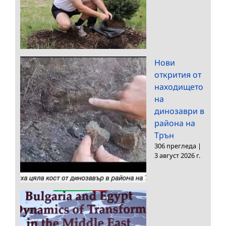
Нови
открития от
находището
на
динозаври в
района на
Трън
306 прегледа
|
3 август 2026 г.