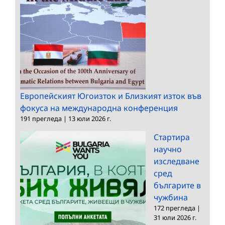
Европейският Югоизток и Близкият изток във
фокуса на международна конференция
191 прегледа
|
13 юли 2026 г.
Стартира
научно
изследване
сред
българите в
чужбина
172 прегледа
|
31 юли 2026 г.