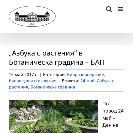
Skip
to
content
„Азбука с растения“ в
Ботаническа градина – БАН
16 май 2017 г.
|
Категории:
Биоразнообразие,
биоресурси и екология
|
Етикети:
24 май
,
Азбука с
растения
,
Ботаническа градина
По
повод 24
май –
Ден на