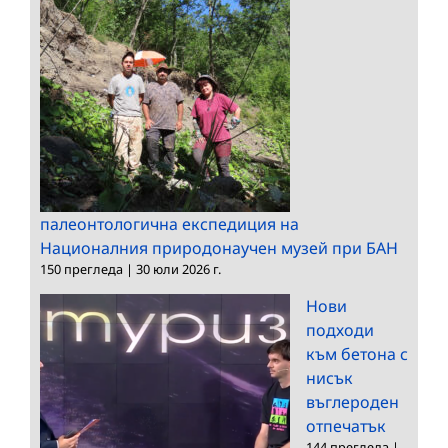
палеонтологична експедиция на
Националния природонаучен музей при БАН
150 прегледа
|
30 юли 2026 г.
Нови
подходи
към бетона с
нисък
въглероден
отпечатък
144 прегледа
|