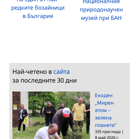
Националния
редките бозайници
природонаучен
в България
музей при БАН
Най-четено в
сайта
за последните 30 дни
Екоден
„Мирен
атом –
зелена
планета“
335 прегледа
|
8 май 2026 г.