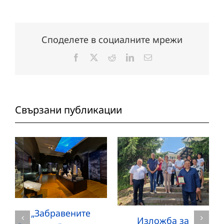
Споделете в социалните мрежи
Facebook
X
Reddit
LinkedIn
Електронна
поща:
Свързани публикации
„Забравените
Изложба за