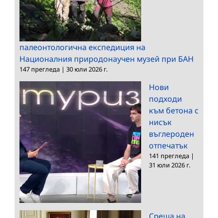
палеонтологична експедиция на
Националния природонаучен музей при БАН
147 прегледа
|
30 юли 2026 г.
Нови
подходи
към бетона с
нисък
въглероден
отпечатък
141 прегледа
|
31 юли 2026 г.
Среща на