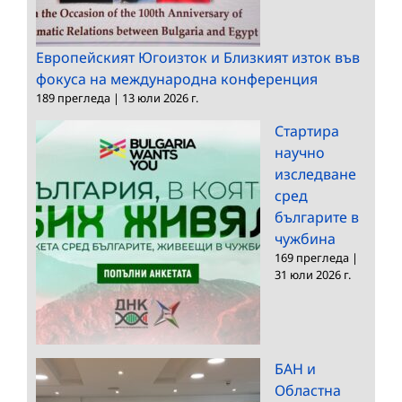
Европейският Югоизток и Близкият изток във
фокуса на международна конференция
189 прегледа
|
13 юли 2026 г.
Стартира
научно
изследване
сред
българите в
чужбина
169 прегледа
|
31 юли 2026 г.
БАН и
Областна