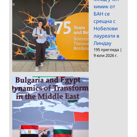
химик от
БАН се
срещна с
Нобелови
лауреати в
Линдау
195 прегледа
|
9 юли 2026 г.