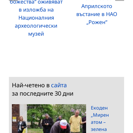
божества“ оживяват
Априлското
в изложба на
въстание в НАО
Националния
„Рожен“
археологически
музей
Най-четено в
сайта
за последните 30 дни
Екоден
„Мирен
атом –
зелена