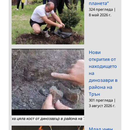
планета“
324 прегледа
|
8 май 2026 г.
Нови
открития от
находището
на
динозаври в
района на
Трън
301 прегледа
|
3 август 2026 г.
Млад учен