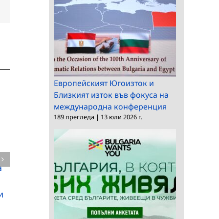
dIn
Електронна
поща:
Европейският Югоизток и
Близкият изток във фокуса на
международна конференция
189 прегледа
|
13 юли 2026 г.
а
Кампания за проекти
Публична защита на
между БАН и
Людмил Карауланов
и
Словенската
в Института за
академия на науките
държавата и правот