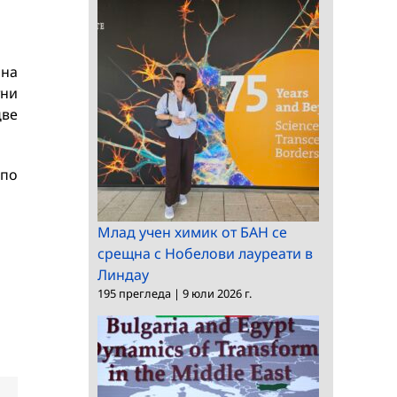
 на
тни
две
 по
Млад учен химик от БАН се
срещна с Нобелови лауреати в
Линдау
195 прегледа
|
9 юли 2026 г.