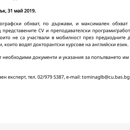
к, 31 май 2019.
ографски обхват, по държави, и максимален обхват
д представените CV и преподавателски програми/рабо
оито не са участвали в мобилност през предходните 
, които водят докторантски курсове на английски език.
т необходими документи и указания за попълването им
н експерт, тел. 02/979 5387, e-mail: tominaglb@cu.bas.bg