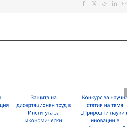
Facebook
X
Reddit
Linke
а
Защита на
Конкурс за научн
ция
дисертационен труд в
статия на тема
Института за
„Природни науки 
икономически
иновации в