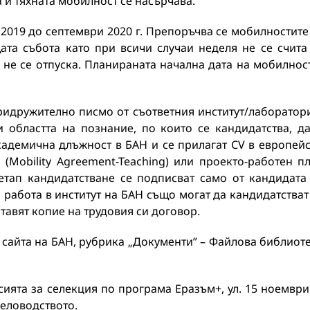
 и тяхната мобилност се насърчава.
2019 до септември 2020 г. Препоръчва се мобилностите
ата събота като при всичи случаи неделя не се счита
 не се отпуска. Планираната начална дата на мобилнос
ридружително писмо от съответния институт/лаборатор
и областта на познание, по които се кандидатства, д
кадемична длъжност в БАН и се прилагат СV в европей
(Mobility Agreement-Teaching) или проекто-работен п
а етап кандидатстване се подписват само от кандидата
 работа в институт на БАН също могат да кандидатстват
авят копие на трудовия си договор.
 сайта на БАН, рубрика „Документи” – Файлова библиот
ията за селекция по програма Еразъм+, ул. 15 ноемвр
деловодството.