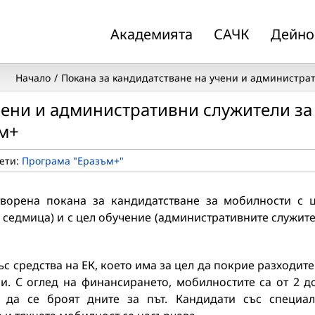
Академията
САЧК
Дейно
Начало
Покана за кандидатстване на учени и администра
чени и административни служители за
ъм+
ети:
Програма "Еразъм+"
творена покана за кандидатстване за мобилности с 
а седмица) и с цел обучение (административните служит
с средства на ЕК, което има за цел да покрие разходите
и. С оглед на финансирането, мобилностите са от 2 д
 да се броят дните за път. Кандидати със специа