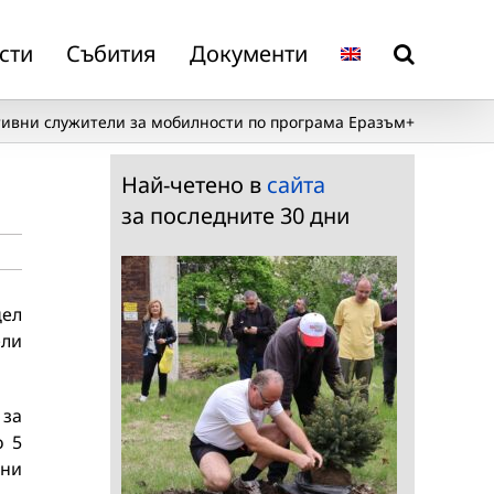
сти
Събития
Документи
тивни служители за мобилности по програма Еразъм+
Най-четено в
сайта
за последните 30 дни
цел
ели
 за
о 5
лни