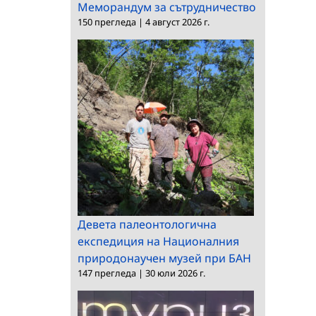
Меморандум за сътрудничество
150 прегледа
|
4 август 2026 г.
Девета палеонтологична
експедиция на Националния
природонаучен музей при БАН
147 прегледа
|
30 юли 2026 г.