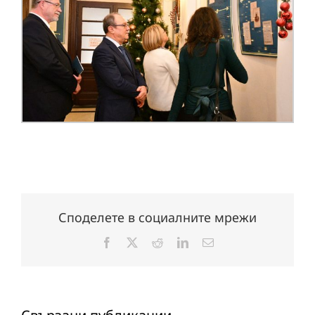
Споделете в социалните мрежи
Facebook
X
Reddit
LinkedIn
Електронна
поща: