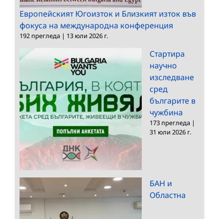
Европейският Югоизток и Близкият изток във
фокуса на международна конференция
192 прегледа
|
13 юли 2026 г.
Стартира
научно
изследване
сред
българите в
чужбина
173 прегледа
|
31 юли 2026 г.
БАН и
Областна