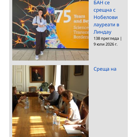
БАН се
срещна с
Нобелови
лауреати в
Линдау
138 прегледа
|
9 юли 2026 г.
Среща на