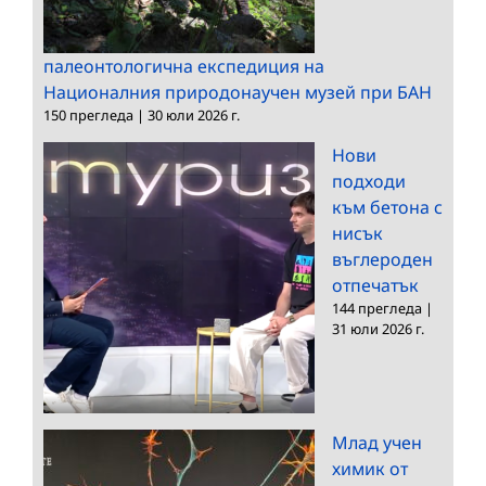
палеонтологична експедиция на
Националния природонаучен музей при БАН
150 прегледа
|
30 юли 2026 г.
Нови
подходи
към бетона с
нисък
въглероден
отпечатък
144 прегледа
|
31 юли 2026 г.
Млад учен
химик от