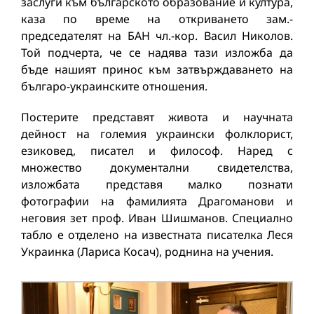
заслуги към българското образование и култура,
каза по време на откриването зам.-
председателят на БАН чл.-кор. Васил Николов.
Той подчерта, че се надява тази изложба да
бъде нашият принос към затвърждаването на
българо-украинските отношения.
Постерите представят живота и научната
дейност на големия украински фолклорист,
езиковед, писател и философ. Наред с
множество документални свидетелства,
изложбата представя малко познати
фотографии на фамилията Драгоманови и
неговия зет проф. Иван Шишманов. Специално
табло е отделено на известната писателка Леся
Украинка (Лариса Косач), роднина на учения.