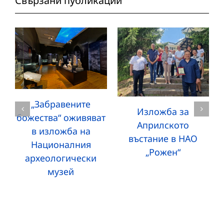
Свързани публикации
„Забравените
Изложба за
божества“ оживяват
Априлското
в изложба на
въстание в НАО
Националния
„Рожен“
археологически
музей