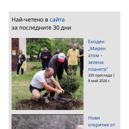
Най-четено в
сайта
за последните 30 дни
Екоден
„Мирен
атом –
зелена
планета“
335 прегледа
|
8 май 2026 г.
Нови
открития от