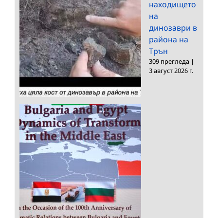
находището
на
динозаври в
района на
Трън
309 прегледа
|
3 август 2026 г.