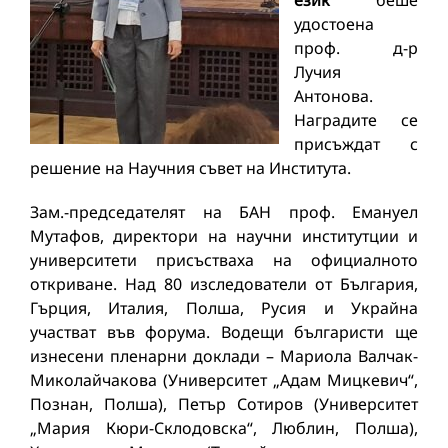
език“
беше
удостоена
проф. д-р
Лучия
Антонова.
Наградите се
присъждат с
решение на Научния съвет на Института.
Зам.-председателят на БАН проф. Емануел
Мутафов, директори на научни институтции и
университети присъстваха на официалното
откриване. Над 80 изследователи от България,
Гърция, Италия, Полша, Русия и Украйна
участват във форума. Водещи българисти ще
изнесени пленарни доклади – Мариола Валчак-
Миколайчакова (Университет „Адам Мицкевич“,
Познан, Полша), Петър Сотиров (Университет
„Мария Кюри-Склодовска“, Люблин, Полша),