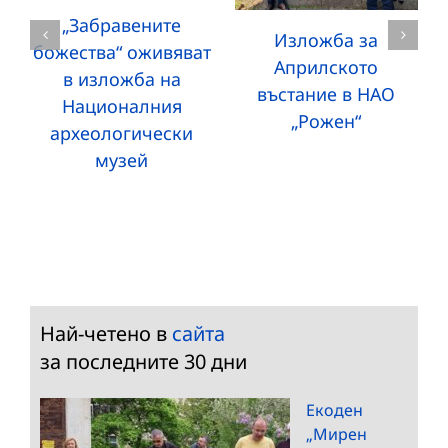
„Забравените
Изложба за
божества“ оживяват
Априлското
в изложба на
въстание в НАО
Националния
„Рожен“
археологически
музей
Най-четено в
сайта
за последните 30 дни
Екоден
„Мирен