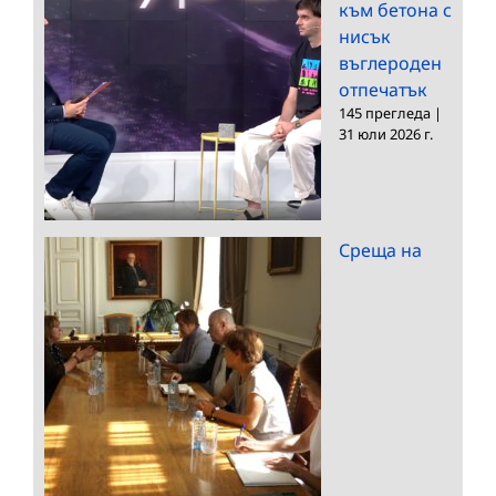
към бетона с
нисък
въглероден
отпечатък
145 прегледа
|
31 юли 2026 г.
Среща на