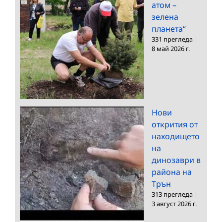
атом –
зелена
планета“
331 прегледа
|
8 май 2026 г.
Нови
открития от
находището
на
динозаври в
района на
Трън
313 прегледа
|
3 август 2026 г.