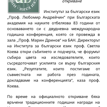
откриване
Институтът за български език
„Проф. Любомир Андрейчин“ при Българската
академия на науките отбелязва 83 години от
основаването си с двудневна международна
годишна конференция, която се провежда в
зала ‚,Проф. Марин Дринов“ на БАН. Директорът
на Института за български език проф. Светла
Коева откри събитието и подчерта, че форумът
събира цвета на изследователите, които
съсредоточават усилията си върху българския
език. „Резултатите, които постигаме от
съвместната ни работа през годината,
докладваме на конференцията“, каза проф.
Коева.
По време на официалното откриване бяха
връчени традиционните годишни награди на