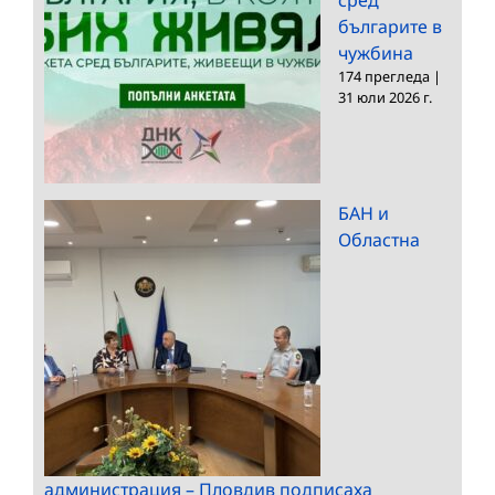
българите в
чужбина
174 прегледа
|
31 юли 2026 г.
БАН и
Областна
администрация – Пловдив подписаха