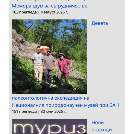
Меморандум за сътрудничество
162 прегледа
|
4 август 2026 г.
Девета
палеонтологична експедиция на
Националния природонаучен музей при БАН
151 прегледа
|
30 юли 2026 г.
Нови
подходи