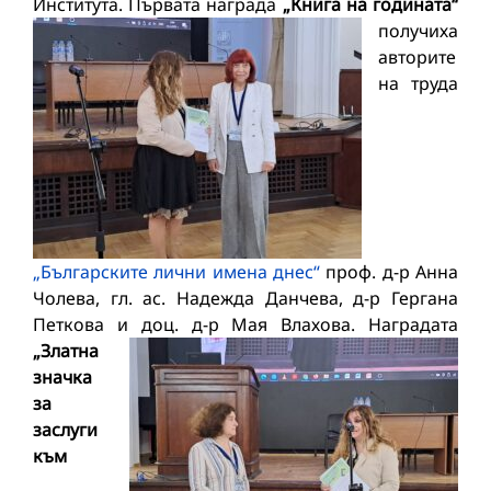
Института.
Първата награда
„Книга на годината“
получиха
авторите
на труда
„Българските лични имена днес“
проф. д-р Анна
Чолева, гл. ас. Надежда Данчева, д-р Гергана
Петкова и доц. д-р Мая Влахова.
Наградата
„Златна
значка
за
заслуги
към