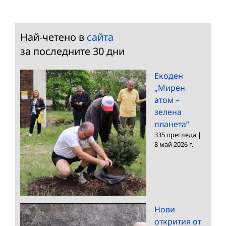
Най-четено в
сайта
за последните 30 дни
Екоден
„Мирен
атом –
зелена
планета“
335 прегледа
|
8 май 2026 г.
Нови
открития от