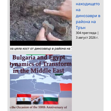
находището
на
динозаври в
района на
Трън
304 прегледа
|
3 август 2026 г.