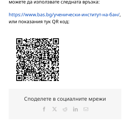
можете да използвате следната връзка:
https://www.bas.bg/ученически-институт-на-бан/
,
или показания тук QR код:
Споделете в социалните мрежи
Facebook
X
Reddit
LinkedIn
Електронна
поща: