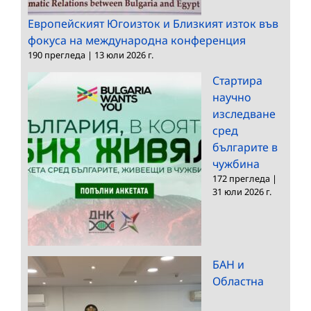
Европейският Югоизток и Близкият изток във
фокуса на международна конференция
190 прегледа
|
13 юли 2026 г.
Стартира
научно
изследване
сред
българите в
чужбина
172 прегледа
|
31 юли 2026 г.
БАН и
Областна