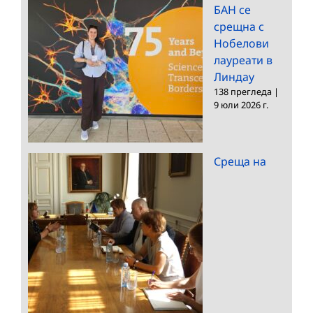
БАН се
срещна с
Нобелови
лауреати в
Линдау
138 прегледа
|
9 юли 2026 г.
Среща на