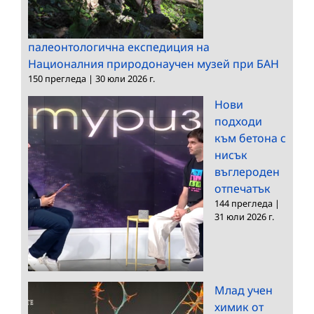
палеонтологична експедиция на
Националния природонаучен музей при БАН
150 прегледа
|
30 юли 2026 г.
Нови
подходи
към бетона с
нисък
въглероден
отпечатък
144 прегледа
|
31 юли 2026 г.
Млад учен
химик от