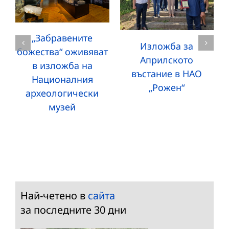
„Забравените
Изложба за
божества“ оживяват
Априлското
в изложба на
въстание в НАО
Националния
„Рожен“
археологически
музей
Най-четено в
сайта
за последните 30 дни