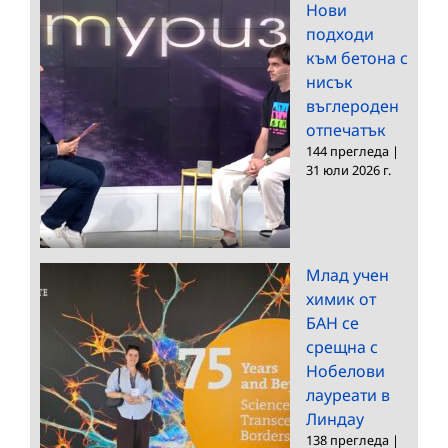
Нови
подходи
към бетона с
нисък
въглероден
отпечатък
144 прегледа
|
31 юли 2026 г.
Млад учен
химик от
БАН се
срещна с
Нобелови
лауреати в
Линдау
138 прегледа
|