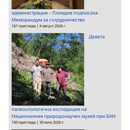
администрация – Пловдив подписаха
Меморандум за сътрудничество
161 прегледа
|
4 август 2026 г.
Девета
палеонтологична експедиция на
Националния природонаучен музей при БАН
150 прегледа
|
30 юли 2026 г.