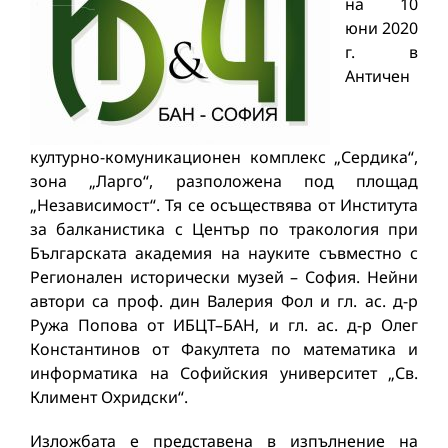
на 10
юни 2020
г. в
Античен
културно-комуникационен комплекс „Сердика“,
зона „Ларго“, разположена под площад
„Независимост“. Тя се осъществява от Института
за балканистика с Център по тракология при
Българската академия на науките съвместно с
Регионален исторически музей – София. Нейни
автори са проф. дин Валерия Фол и гл. ас. д-р
Ружа Попова от ИБЦТ–БАН, и гл. ас. д-р Олег
Константинов от Факултета по математика и
информатика на Софийския университет „Св.
Климент Охридски“.
Изложбата е представена в изпълнение на