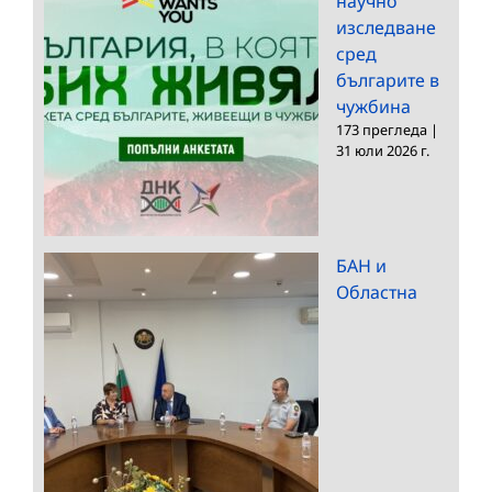
научно
изследване
сред
българите в
чужбина
173 прегледа
|
31 юли 2026 г.
БАН и
Областна