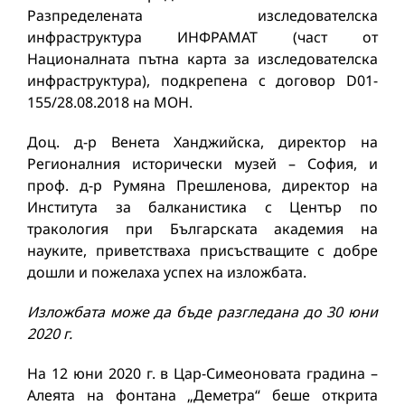
Разпределената изследователска
инфраструктура ИНФРАМАТ (част от
Националната пътна карта за изследователска
инфраструктура), подкрепена с договор D01-
155/28.08.2018 на МОН.
Доц. д-р Венета Ханджийска, директор на
Регионалния исторически музей – София, и
проф. д-р Румяна Прешленова, директор на
Института за балканистика с Център по
тракология при Българската академия на
науките, приветстваха присъстващите с добре
дошли и пожелаха успех на изложбата.
Изложбата може да бъде разгледана до 30 юни
2020 г.
На 12 юни 2020 г. в Цар-Симеоновата градина –
Алеята на фонтана „Деметра“ беше открита