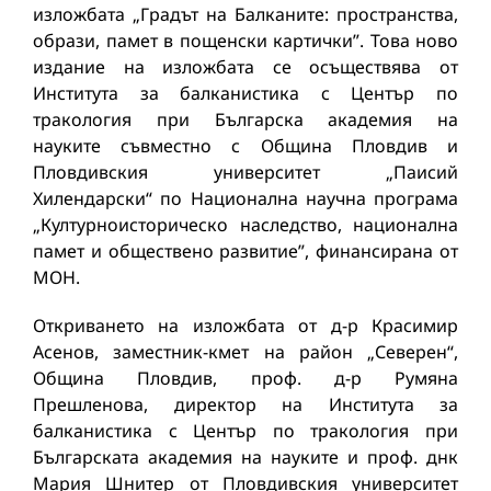
изложбата „Градът на Балканите: пространства,
образи, памет в пощенски картички”. Това ново
издание на изложбата се осъществява от
Института за балканистика с Център по
тракология при Българска академия на
науките съвместно с Община Пловдив и
Пловдивския университет „Паисий
Хилендарски“ по Национална научна програма
„Културноисторическо наследство, национална
памет и обществено развитие”, финансирана от
МОН.
Откриването на изложбата от д-р Красимир
Асенов, заместник-кмет на район „Северен“,
Община Пловдив, проф. д-р Румяна
Прешленова, директор на Института за
балканистика с Център по тракология при
Българската академия на науките и проф. днк
Мария Шнитер от Пловдивския университет