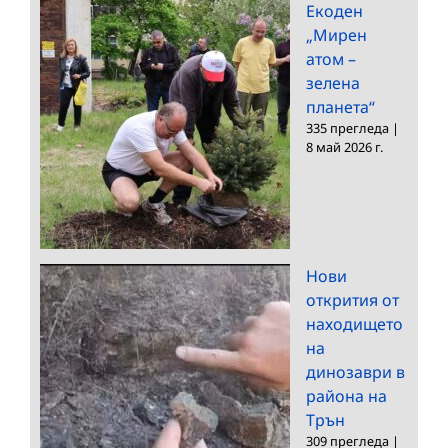
Екоден
„Мирен
атом –
зелена
планета“
335 прегледа
|
8 май 2026 г.
Нови
открития от
находището
на
динозаври в
района на
Трън
309 прегледа
|