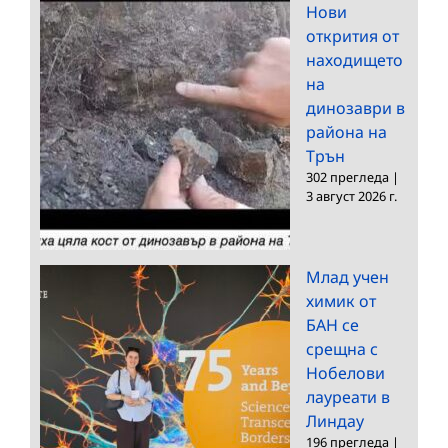
Нови
открития от
находището
на
динозаври в
района на
Трън
302 прегледа
|
3 август 2026 г.
Млад учен
химик от
БАН се
срещна с
Нобелови
лауреати в
Линдау
196 прегледа
|