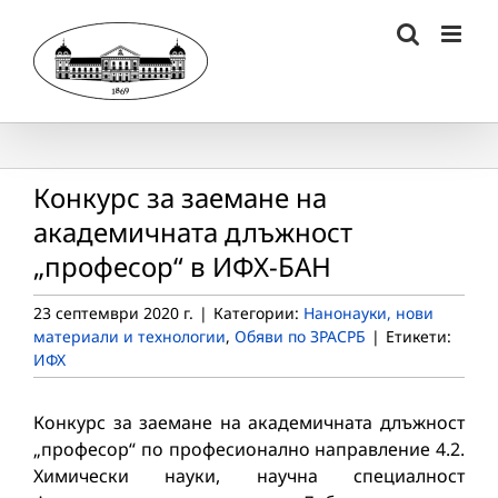
Skip
to
content
Конкурс за заемане на
академичната длъжност
„професор“ в ИФХ-БАН
23 септември 2020 г.
|
Категории:
Нанонауки, нови
материали и технологии
,
Обяви по ЗРАСРБ
|
Етикети:
ИФХ
Конкурс за заемане на академичната длъжност
„професор“ по професионално направление 4.2.
Химически науки, научна специалност