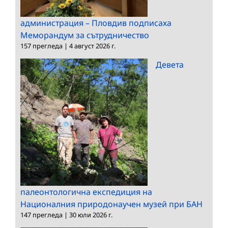
администрация – Пловдив подписаха
Меморандум за сътрудничество
157 прегледа
|
4 август 2026 г.
Девета
палеонтологична експедиция на
Националния природонаучен музей при БАН
147 прегледа
|
30 юли 2026 г.