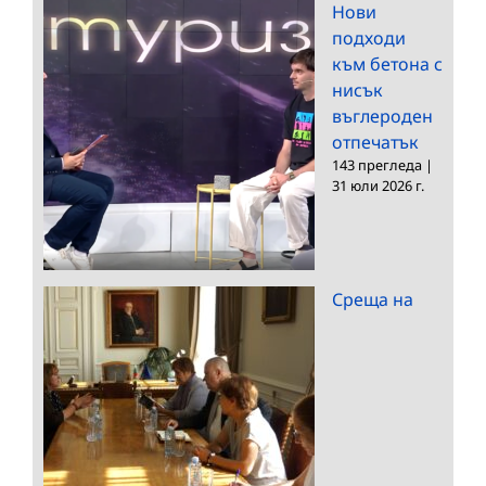
Нови
подходи
към бетона с
нисък
въглероден
отпечатък
143 прегледа
|
31 юли 2026 г.
Среща на