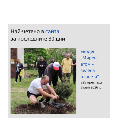
Най-четено в
сайта
за последните 30 дни
Екоден
„Мирен
атом –
зелена
планета“
325 прегледа
|
8 май 2026 г.