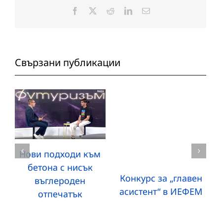
Facebook
X
Reddit
LinkedIn
Електронна
поща:
Свързани публикации
Нови подходи към
бетона с нисък
Конкурс за „главен
въглероден
асистент“ в ИЕФЕМ
отпечатък