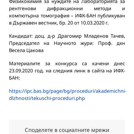
Физикохимия за нуждите на Лабораторията за
рентгенови дифракционни методи и
компютърна томография – ИФХ-БАН публикуван
в Държавен вестник, бр. 20 от 10.03.2020 г.
Кандидат: доц. д-р Драгомир Младенов Тачев,
Председател на Научното жури: Проф. дхн
Весела Цакова
Материалите за конкурса са качени днес
23.09.2020 год. на следния линк в сайта на ИФХ-
БАН:
https://ipc.bas.bg/page/bg/proceduri/akademichni-
dlzhnosti/tekuschi-proceduri.php
Споделете в социалните мрежи