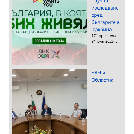
научно
изследване
сред
българите в
чужбина
171 прегледа
|
31 юли 2026 г.
БАН и
Областна