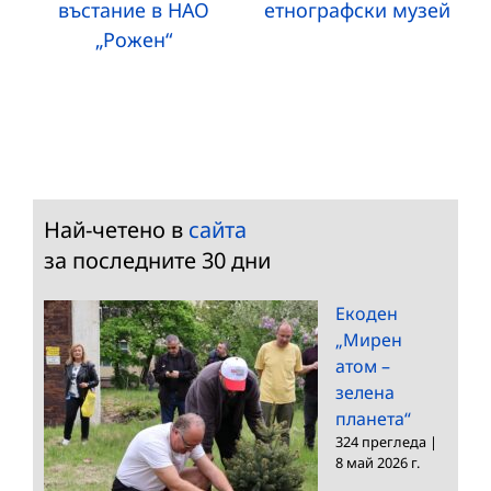
въстание в НАО
етнографски музей
„Рожен“
Най-четено в
сайта
за последните 30 дни
Екоден
„Мирен
атом –
зелена
планета“
324 прегледа
|
8 май 2026 г.