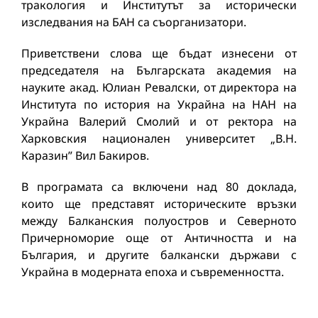
тракология и Институтът за исторически
изследвания на БАН са съорганизатори.
Приветствени слова ще бъдат изнесени от
председателя на Българската академия на
науките акад. Юлиан Ревалски, от директора на
Института по история на Украйна на НАН на
Украйна Валерий Смолий и от ректора на
Харковския национален университет „В.Н.
Каразин” Вил Бакиров.
В програмата са включени над 80 доклада,
които ще представят историческите връзки
между Балканския полуостров и Северното
Причерноморие още от Античността и на
България, и другите балкански държави с
Украйна в модерната епоха и съвременността.