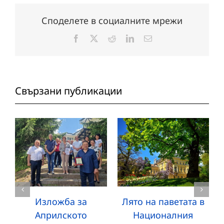
Споделете в социалните мрежи
Facebook
X
Reddit
LinkedIn
Електронна
поща:
Свързани публикации
Изложба за
Лято на паветата в
Априлското
Националния