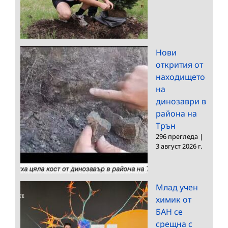
Нови
открития от
находището
на
динозаври в
района на
Трън
296 прегледа
|
3 август 2026 г.
Млад учен
химик от
БАН се
срещна с