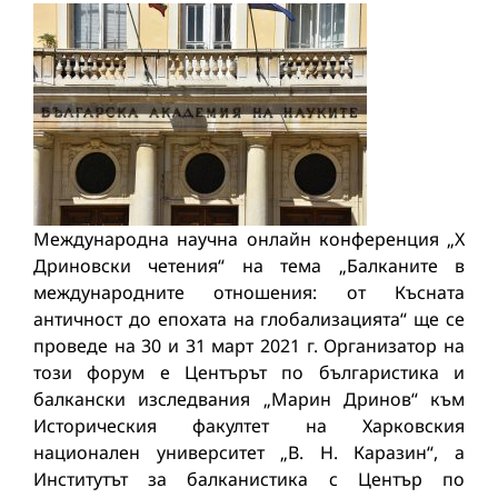
Mеждународна научна онлайн конференция „Х
Дриновски четения“ на тема „Балканите в
международните отношения: от Късната
античност до епохата на глобализацията“ ще се
проведе на 30 и 31 март 2021 г. Организатор на
този форум е Центърът по българистика и
балкански изследвания „Марин Дринов“ към
Историческия факултет на Харковския
национален университет „В. Н. Каразин“, а
Институтът за балканистика с Център по