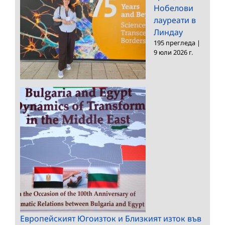
Нобелови
лауреати в
Линдау
195 прегледа
|
9 юли 2026 г.
Европейският Югоизток и Близкият изток във