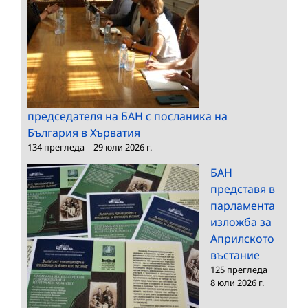
председателя на БАН с посланика на
България в Хърватия
134 прегледа
|
29 юли 2026 г.
БАН
представя в
парламента
изложба за
Априлското
въстание
125 прегледа
|
8 юли 2026 г.