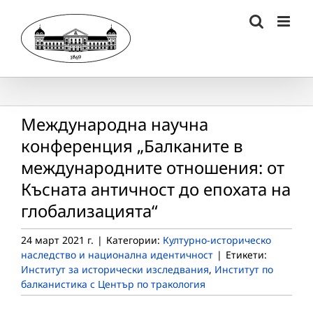
Skip
to
content
Международна научна
конференция „Балканите в
международните отношения: от
Късната античност до епохата на
глобализацията“
24 март 2021 г.
|
Категории:
Културно-историческо
наследство и национална идентичност
|
Етикети:
Институт за исторически изследвания
,
Институт по
балканистика с Център по тракология