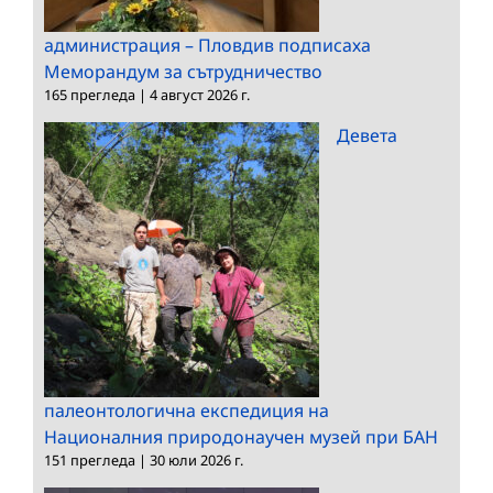
администрация – Пловдив подписаха
Меморандум за сътрудничество
165 прегледа
|
4 август 2026 г.
Девета
палеонтологична експедиция на
Националния природонаучен музей при БАН
151 прегледа
|
30 юли 2026 г.