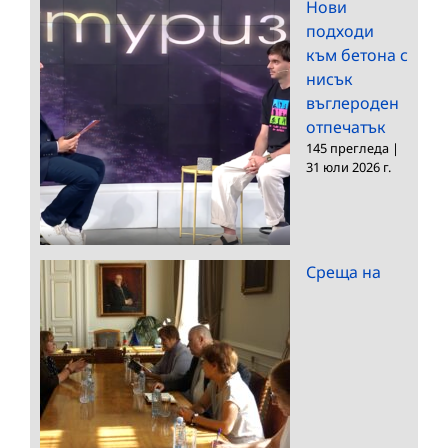
Нови
подходи
към бетона с
нисък
въглероден
отпечатък
145 прегледа
|
31 юли 2026 г.
Среща на