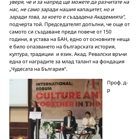
уверя, че и за напред ще можете да разчитате на
нас, не само заради нашия капацитет, но и
заради това, за което е създадена Академията“
,
подчерта той. Председателят допълни, че още от
самото си създаване преди повече от 150
години, в устава на БАН, едно от основните неща
е било опазването на българската история,
култура, традиции и език. Акад. Ревалски връчи
една от наградите за млад талант на фондация
„Чудесата на България“.
Проф. д-
р