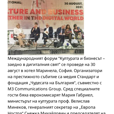
Международният форум “Културата и бизнесът –
заедно в дигиталния свят” се проведе на 30
август в хотел Маринела, София. Организатори
на престижното събитие са медия Стандарт и
фондация „Чудесата на България“, съвместно с
M3 Communications Group. Сред специалните
гости бяха еврокомисарят Мария Габриел,
министърът на културата проф. Велислав
Минеков, генералният секретар на „Европа
Ностра“ Снежка Михайлович и председателят на