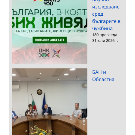
изследване
сред
българите в
чужбина
180 прегледа
|
31 юли 2026 г.
БАН и
Областна