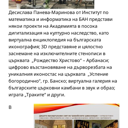
Десислава Панева-Маринова от Институт по
математика и информатика на БАН представи
някои проекти на Академията в посока
дигитализация на културно наследство, като
виртуална енциклопедия на българската
иконография; 3D представяне и цялостно
заснемане на изключителните стенописи в
църквата „Рождество Христово“ – Арбанаси;
цифрово възстановяване на дърворезбата на
уникалния иконостас на църквата „Успение
богородично“, гр. Банско; виртуална галерия на
българските църковни камбани в звук и образ;
играта „Траките“ и други.
В