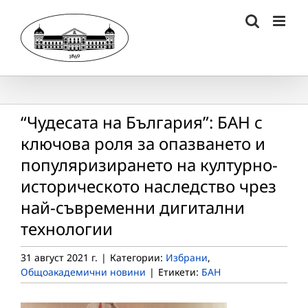
Skip
to
content
“Чудесата на България”: БАН с
ключова роля за опазването и
популяризирането на културно-
историческото наследство чрез
най-съвременни дигитални
технологии
31 август 2021 г.
|
Категории:
Избрани
,
Общоакадемични новини
|
Етикети:
БАН