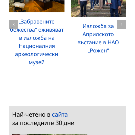
„Забравените
Изложба за
божества“ оживяват
Априлското
в изложба на
въстание в НАО
Националния
„Рожен“
археологически
музей
Най-четено в
сайта
за последните 30 дни