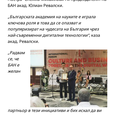
БАН акад. Юлиан Ревалски.
„Българската академия на науките е играла
ключова роля в това да се опазват и
популяризират на чудесата на България чрез
най-съвременни дигитални технологии“
, каза
акад. Ревалски.
„Радвам
се, че
БАН е
желан
партньор в тези инициативи и бих искал да ви