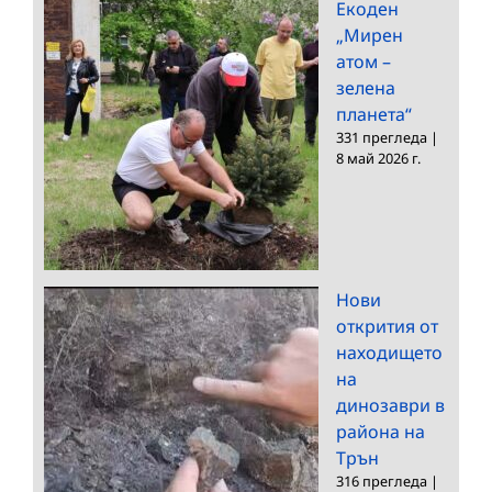
Екоден
„Мирен
атом –
зелена
планета“
331 прегледа
|
8 май 2026 г.
Нови
открития от
находището
на
динозаври в
района на
Трън
316 прегледа
|