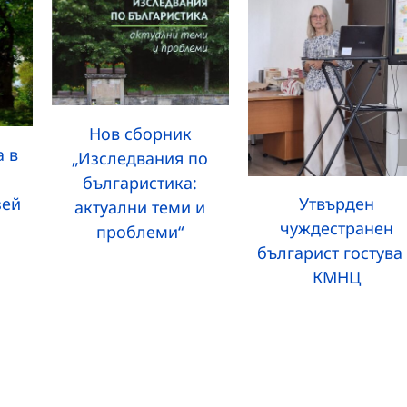
Нов сборник
а в
„Изследвания по
българистика:
зей
Утвърден
актуални теми и
чуждестранен
проблеми“
българист гостува
КМНЦ