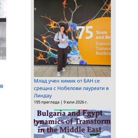
Европейският
БАН представя в
Югоизток и Близкият
парламента изложб
изток във фокуса на
за Априлското
международна
въстание
конференция
Млад учен химик от БАН се
 в
срещна с Нобелови лауреати в
Линдау
195 прегледа
|
9 юли 2026 г.