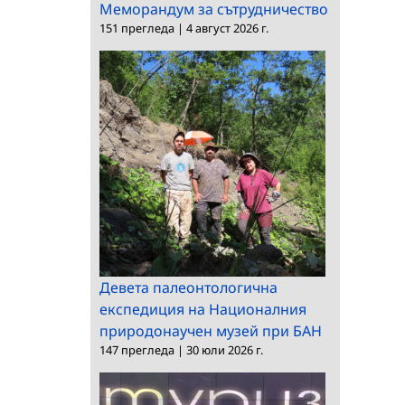
Меморандум за сътрудничество
151 прегледа
|
4 август 2026 г.
Девета палеонтологична
експедиция на Националния
природонаучен музей при БАН
147 прегледа
|
30 юли 2026 г.