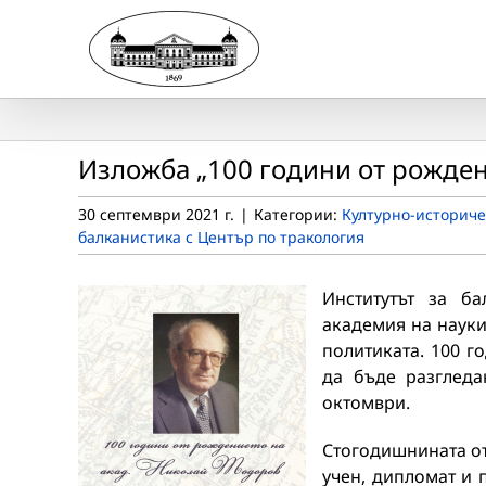
Skip
to
content
Изложба „100 години от рожден
30 септември 2021 г.
|
Категории:
Културно-историче
балканистика с Център по тракология
Институтът за б
академия на науки
политиката. 100 г
да бъде разглед
октомври.
Стогодишнината от
учен, дипломат и 