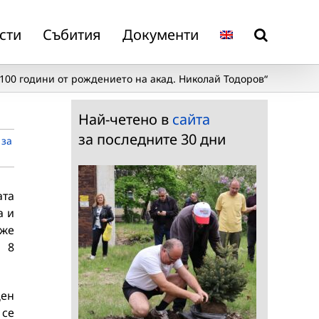
сти
Събития
Документи
100 години от рождението на акад. Николай Тодоров“
Най-четено в
сайта
за последните 30 дни
 за
ата
а и
оже
о 8
ден
 се