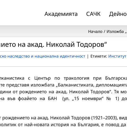
Академията
САЧК
Дейно
Начало
Изложба „
ието на акад. Николай Тодоров“
ско наследство и национална идентичност
|
Етикети:
Институт
алканистика с Център по тракология при Българск
те представя изложбата „Балканистиката, дипломацият
одини от рождението на акад. Николай Тодоров“. Тя м
ана във фоайето на БАН (ул. „15 ноември“ № 1) д
 рождението на акад. Николай Тодоров (1921–2003), ви
политик от най-новата история на България, е повод да