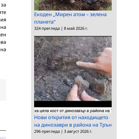
 за
ите
Екоден „Мирен атом – зелена
ния
планета“
лна
324 прегледа
|
8 май 2026 г.
ден
ава
 на
dIn
Електронна
поща:
Нови открития от находището
на динозаври в района на Трън
296 прегледа
|
3 август 2026 г.