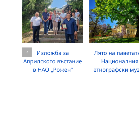
Изложба за
Лято на паветат
Априлското въстание
Националния
в НАО „Рожен“
етнографски му