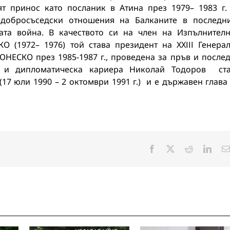
т принос като посланик в Атина през 1979– 1983 г.
 добросъседски отношения на Балканите в последн
ата война. В качеството си на член на Изпълнител
О (1972– 1976) той става президент на ХХІІІ Генера
НЕСКО през 1985-1987 г., проведена за пръв и после
а и дипломатическа кариера Николай Тодоров ст
17 юли 1990 – 2 октомври 1991 г.) и е държавен глава
Facebook
X
Reddit
Linke