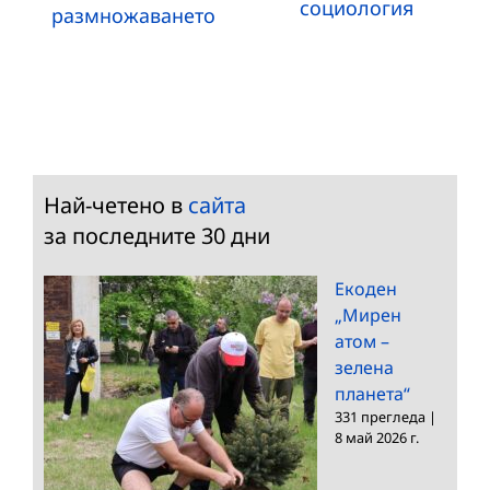
социология
размножаването
Най-четено в
сайта
за последните 30 дни
Екоден
„Мирен
атом –
зелена
планета“
331 прегледа
|
8 май 2026 г.