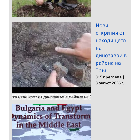
Нови
открития от
находището
на
динозаври в
района на
Трън
315 прегледа
|
3 август 2026 г.