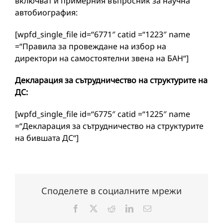
включват и примерния въпросник за научна
автобиография:
[wpfd_single_file id=“6771″ catid =“1223″ name
=“Правила за провеждане на избор на
директори на самостоятелни звена на БАН“]
Декларация за сътрудничество на структурите на
ДС:
[wpfd_single_file id=“6775″ catid =“1225″ name
=“Декларация за сътрудничество на структурите
на бившата ДС“]
Споделете в социалните мрежи
Facebook
X
Reddit
LinkedIn
Електронна
поща: