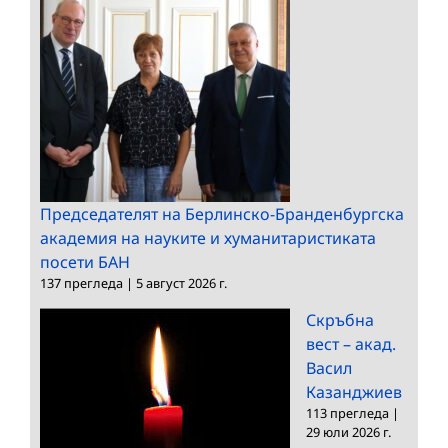
Председателят на Берлинско-Бранденбургска
академия на науките и хуманитаристиката
посети БАН
137 прегледа
|
5 август 2026 г.
Скръбна
вест – акад.
Васил
Казанджиев
113 прегледа
|
29 юли 2026 г.