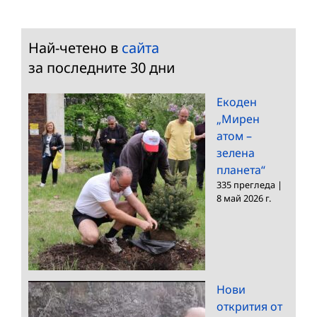
Най-четено в
сайта
за последните 30 дни
Екоден
„Мирен
атом –
зелена
планета“
335 прегледа
|
8 май 2026 г.
Нови
открития от