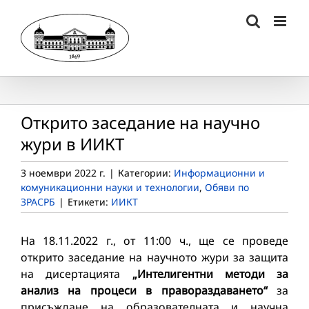
Skip
to
content
Открито заседание на научно
жури в ИИКТ
3 ноември 2022 г.
|
Категории:
Информационни и
комуникационни науки и технологии
,
Обяви по
ЗРАСРБ
|
Етикети:
ИИКТ
На 18.11.2022 г., от 11:00 ч., ще се проведе
открито заседание на научното жури за защита
на дисертацията
„Интелигентни методи за
анализ на процеси в правораздаването“
за
присъждане на образователната и научна