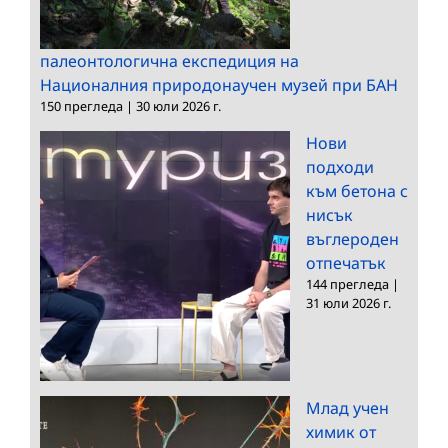
палеонтологична експедиция на
Националния природонаучен музей при БАН
150 прегледа
|
30 юли 2026 г.
Нови
подходи
към бетона с
нисък
въглероден
отпечатък
144 прегледа
|
31 юли 2026 г.
Млад учен
химик от