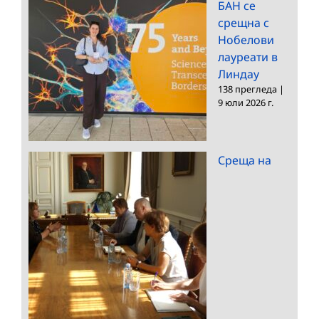
БАН се
срещна с
Нобелови
лауреати в
Линдау
138 прегледа
|
9 юли 2026 г.
Среща на