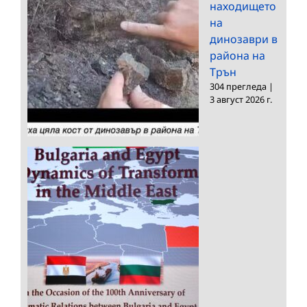
находището
на
динозаври в
района на
Трън
304 прегледа
|
3 август 2026 г.