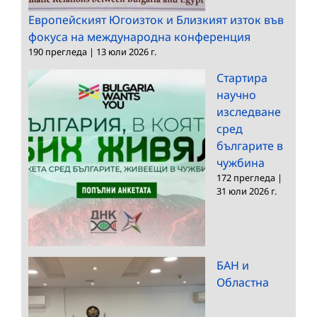
Европейският Югоизток и Близкият изток във
фокуса на международна конференция
190 прегледа
|
13 юли 2026 г.
Стартира
научно
изследване
сред
българите в
чужбина
172 прегледа
|
31 юли 2026 г.
БАН и
Областна