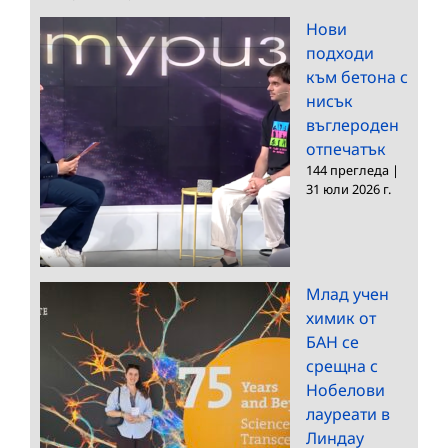
Нови
подходи
към бетона с
нисък
въглероден
отпечатък
144 прегледа
|
31 юли 2026 г.
Млад учен
химик от
БАН се
срещна с
Нобелови
лауреати в
Линдау