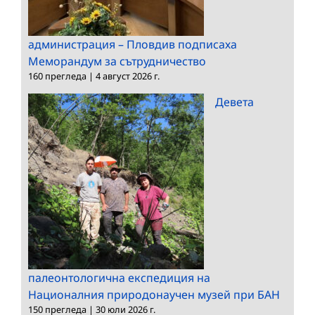
администрация – Пловдив подписаха
Меморандум за сътрудничество
160 прегледа
|
4 август 2026 г.
Девета
палеонтологична експедиция на
Националния природонаучен музей при БАН
150 прегледа
|
30 юли 2026 г.