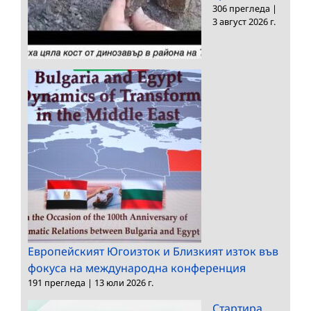
306 прегледа
|
3 август 2026 г.
Европейският Югоизток и Близкият изток във
фокуса на международна конференция
191 прегледа
|
13 юли 2026 г.
Стартира