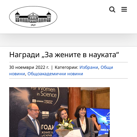
Skip
to
content
Награди „За жените в науката“
30 ноември 2022 г.
|
Категории:
Избрани
,
Общи
новини
,
Общоакадемични новини