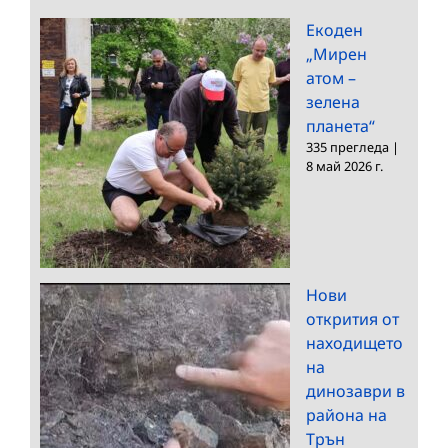
Екоден
„Мирен
атом –
зелена
планета“
335 прегледа
|
8 май 2026 г.
Нови
открития от
находището
на
динозаври в
района на
Трън