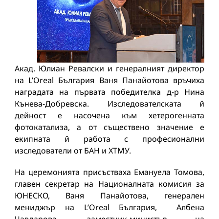
Акад. Юлиан Ревалски и генералният директор
на L’Oreal България Ваня Панайотова връчиха
наградата на първата победителка д-р Нина
Кънева-Добревска. Изследователската й
дейност е насочена към хетерогенната
фотокатализа, а от съществено значение е
екипната й работа с професионални
изследователи от БАН и ХТМУ.
На церемонията присъстваха Емануела Томова,
главен секретар на Националната комисия за
ЮНЕСКО, Ваня Панайотова, генерален
мениджър на L’Oreal България, Албена