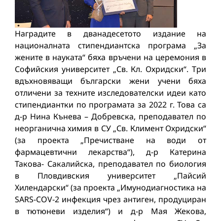
Наградите в дванадесетото издание на
националната стипендиантска програма „За
жените в науката“ бяха връчени на церемония в
Софийския университет „Св. Кл. Охридски“. Три
вдъхновяващи български жени учени бяха
отличени за техните изследователски идеи като
стипендиантки по програмата за 2022 г. Това са
д-р Нина Кънева – Добревска, преподавател по
неорганична химия в СУ „Св. Климент Охридски“
(за проекта „Пречистване на води от
фармацевтични лекарства“), д-р Катерина
Такова- Сакалийска, преподавател по биология
в Пловдивския университет „Пайсий
Хилендарски“ (за проекта „Имунодиагностика на
SARS-COV-2 инфекция чрез антиген, продуциран
в тютюневи изделия“) и д-р Мая Жекова,