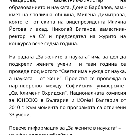
Чавдарова, заместник-министър на
образованието и науката, Дончо Барбалов, зам.-
кмет на Столична община, Милена Димитрова,
която е от екипа на вицепрезидента Илияна
Йотова и aкад. Николай Витанов, заместник-
ректор на СУ и председател на журито на
конкурса вече седма година.
Наградата „За жените в науката“ има за цел да
подкрепи жените учени и тази година се
проведе под мотото “Светът има нужда от наука,
а науката – от жени“. Проектът се провежда в
партньорство между Софийския университет
„Св. Климент Охридски“, Националната комисия
за ЮНЕСКО в България и L’Oréal България от
2010 г. Към момента по програмата са отличени
33 учени.
Повече информация за „За жените в науката“ –