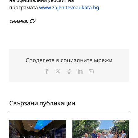
на официалния уебсайт на
програмата
www.zajenitevnaukata.bg
снимка: СУ
Споделете в социалните мрежи
Facebook
X
Reddit
LinkedIn
Електронна
поща:
Свързани публикации