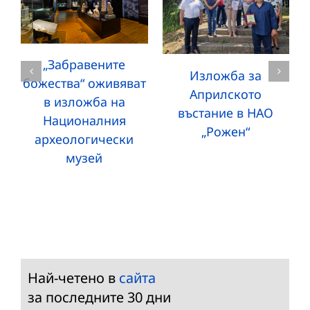
„Забравените
Изложба за
божества“ оживяват
Априлското
в изложба на
въстание в НАО
Националния
„Рожен“
археологически
музей
Най-четено в
сайта
за последните 30 дни