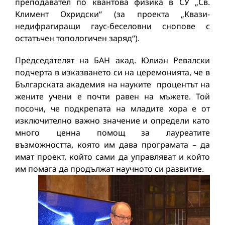
преподавател по квантова физика в СУ „Св.
Климент Охридски“ (за проекта „Квази-
недифрагиращи гаус-беселовни снопове с
остатъчен топологичен заряд“).
Председателят на БАН акад. Юлиан Ревалски
подчерта в изказването си на церемонията, че в
Българската академия на науките процентът на
жените учени е почти равен на мъжете. Той
посочи, че подкрепата на младите хора е от
изключително важно значение и определи като
много ценна помощ за лауреатите
възможността, която им дава програмата – да
имат проект, който сами да управляват и който
им помага да продължат научното си развитие.