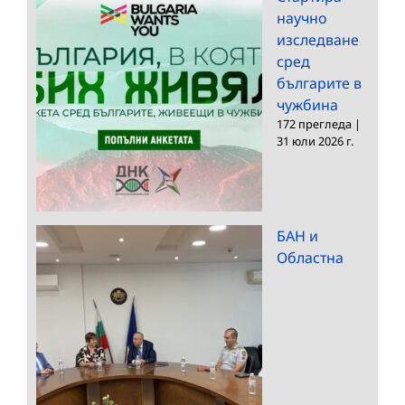
научно
изследване
сред
българите в
чужбина
172 прегледа
|
31 юли 2026 г.
БАН и
Областна