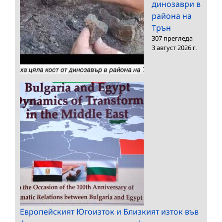
динозаври в
района на
Трън
307 прегледа
|
3 август 2026 г.
Европейският Югоизток и Близкият изток във