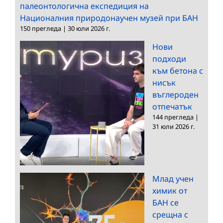
палеонтологична експедиция на
Националния природонаучен музей при БАН
150 прегледа
|
30 юли 2026 г.
Нови
подходи
към бетона с
нисък
въглероден
отпечатък
144 прегледа
|
31 юли 2026 г.
Млад учен
химик от
БАН се
срещна с