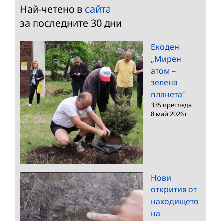
Най-четено в
сайта
за последните 30 дни
Екоден
„Мирен
атом –
зелена
планета“
335 прегледа
|
8 май 2026 г.
Нови
открития от
находището
на