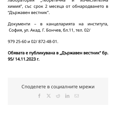
лаборатория „Теоретична и изчислителна
химия”, със срок 2 месеца от обнародването в
“Държавен вестник”.
Документи – в канцеларията на института,
София, ул. Акад. Г. Бончев, бл.11, тел. 02/
979 25-60 и 02/ 872-48-01.
Обявата е публикувана в „Държавен вестник“ бр.
95/ 14.11.2023 г.
Споделете в социалните мрежи
Facebook
X
Reddit
LinkedIn
Електронна
поща: