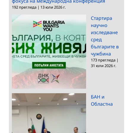
фокуса на международна конференция
192 прегледа
|
13 юли 2026 г.
Стартира
научно
изследване
сред
българите в
чужбина
173 прегледа
|
31 юли 2026 г.
БАН и
Областна