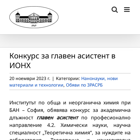
Skip
to
content
Конкурс за главен асистент в
ИОНХ
20 ноември 2023 г.
|
Категории:
Нанонауки, нови
материали и технологии
,
Обяви по ЗРАСРБ
Институтът по обща и неорганична химия при
БАН – София, обявява конкурс за академична
длъжност
главен асистент
по професионално
направление 4.2. Химически науки, научна
специалност „Теоретична химия“, за нуждите на