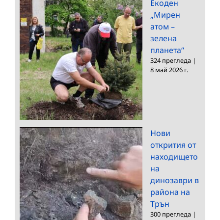
Екоден
„Мирен
атом –
зелена
планета“
324 прегледа
|
8 май 2026 г.
Нови
открития от
находището
на
динозаври в
района на
Трън
300 прегледа
|