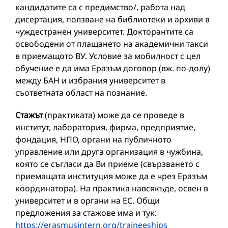
кандидатите са с предимство/, работа над
дисертация, ползване на библиотеки и архиви в
чуждестранен университет. Докторантите са
освободени от плащането на академични такси
в приемащото ВУ. Условие за мобилност с цел
обучение е да има Еразъм договор (вж. по-долу)
между БАН и избрания университет в
съответната област на познание.
Стажът
(практиката) може да се проведе в
институт, лаборатория, фирма, предприятие,
фондация, НПО, органи на публичното
управление или друга организация в чужбина,
която се съгласи да Ви приеме (свързването с
приемащата институция може да е чрез Еразъм
координатора). На практика навсякъде, освен в
университет и в органи на ЕС. Общи
предложения за стажове има и тук:
https://erasmusintern.org/traineeships