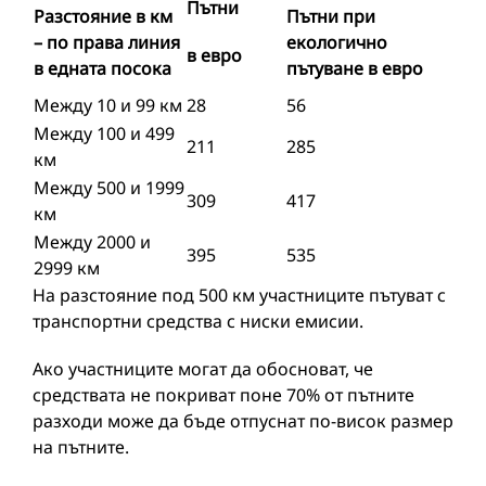
Пътни
Разстояние в км
Пътни при
– по права линия
екологично
в евро
в едната посока
пътуване в евро
Между 10 и 99 км
28
56
Между 100 и 499
211
285
км
Между 500 и 1999
309
417
км
Между 2000 и
395
535
2999 км
На разстояние под 500 км участниците пътуват с
транспортни средства с ниски емисии.
Ако участниците могат да обосноват, че
средствата не покриват поне 70% от пътните
разходи може да бъде отпуснат по-висок размер
на пътните.