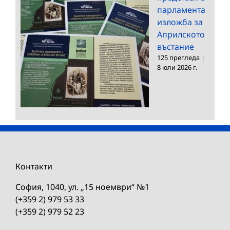
парламента
изложба за
Априлското
въстание
125 прегледа
|
8 юли 2026 г.
Контакти
София, 1040, ул. „15 ноември“ №1
(+359 2) 979 53 33
(+359 2) 979 52 23