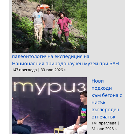
палеонтологична експедиция на
Националния природонаучен музей при БАН
147 прегледа
|
30 юли 2026 г.
Нови
подходи
към бетона с
нисък
въглероден
отпечатък
141 прегледа
|
31 юли 2026 г.