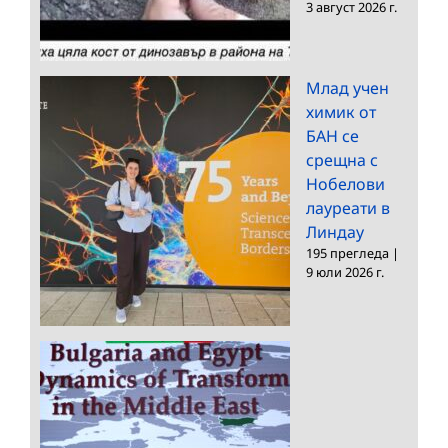
3 август 2026 г.
Млад учен
химик от
БАН се
срещна с
Нобелови
лауреати в
Линдау
195 прегледа
|
9 юли 2026 г.