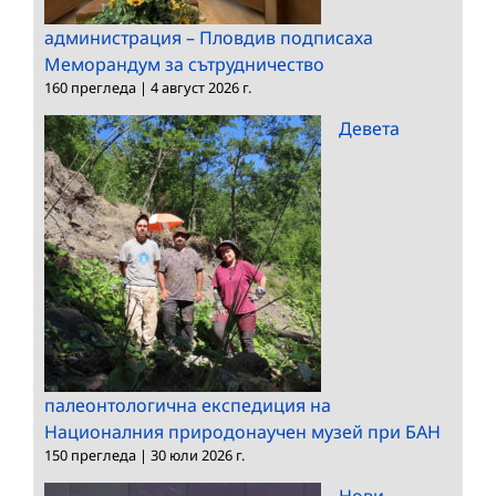
администрация – Пловдив подписаха
Меморандум за сътрудничество
160 прегледа
|
4 август 2026 г.
Девета
палеонтологична експедиция на
Националния природонаучен музей при БАН
150 прегледа
|
30 юли 2026 г.
Нови