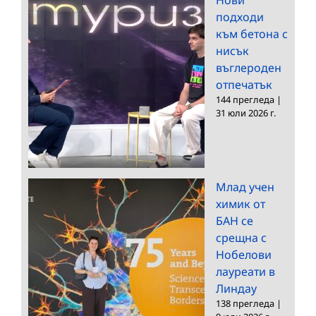
подходи
към бетона с
нисък
въглероден
отпечатък
144 прегледа
|
31 юли 2026 г.
Млад учен
химик от
БАН се
срещна с
Нобелови
лауреати в
Линдау
138 прегледа
|