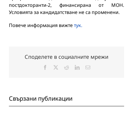
постдокторанти-2, финансирана от МОН.
Условията за кандидатстване не са променени.
Повече информация вижте
тук.
Споделете в социалните мрежи
Facebook
X
Reddit
LinkedIn
Електронна
поща:
Свързани публикации