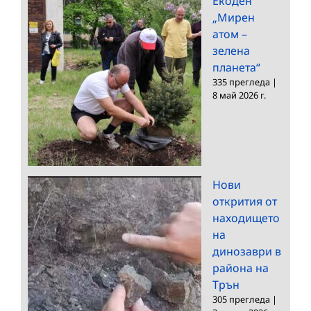
Екоден
„Мирен
атом –
зелена
планета“
335 прегледа
|
8 май 2026 г.
Нови
открития от
находището
на
динозаври в
района на
Трън
305 прегледа
|