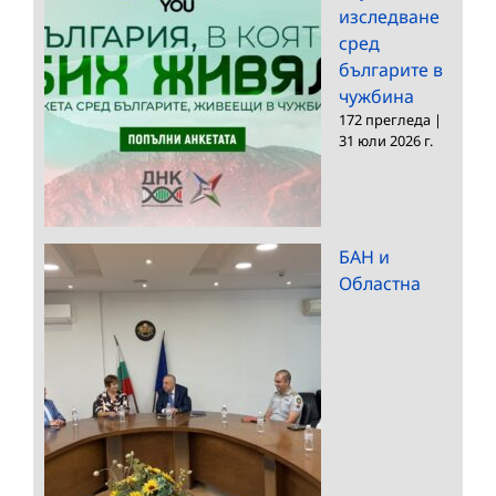
изследване
сред
българите в
чужбина
172 прегледа
|
31 юли 2026 г.
БАН и
Областна