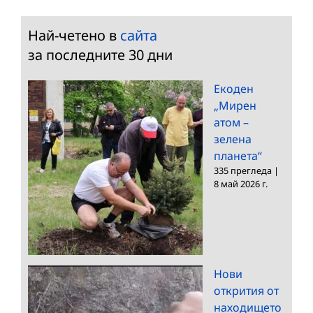
Най-четено в
сайта
за последните 30 дни
Екоден
„Мирен
атом –
зелена
планета“
335 прегледа
|
8 май 2026 г.
Нови
открития от
находището