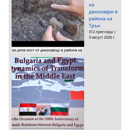
на
динозаври в
района на
Трън
312 прегледа
|
3 август 2026 г.