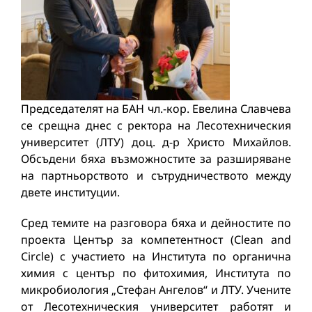
Председателят на БАН чл.-кор. Евелина Славчева
се срещна днес с ректора на Лесотехническия
университет (ЛТУ) доц. д-р Христо Михайлов.
Обсъдени бяха възможностите за разширяване
на партньорството и сътрудничеството между
двете институции.
Сред темите на разговора бяха и дейностите по
проекта Център за компетентност (Clean and
Circle) с участието на Института по органична
химия с център по фитохимия, Института по
микробиология „Стефан Ангелов“ и ЛТУ. Учените
от Лесотехническия университет работят и