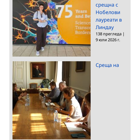
срещна с
Нобелови
лауреати в
Линдау
138 прегледа
|
9 юли 2026 г.
Среща на