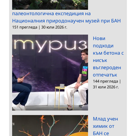
палеонтологична експедиция на
Националния природонаучен музей при БАН
151 прегледа
|
30 юли 2026 г.
Нови
подходи
към бетона с
нисък
въглероден
отпечатък
144 прегледа
|
31 юли 2026 г.
Млад учен
химик от
БАН се