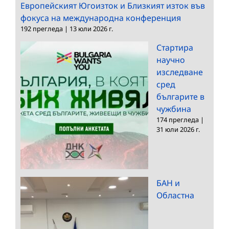
Европейският Югоизток и Близкият изток във
фокуса на международна конференция
192 прегледа
|
13 юли 2026 г.
Стартира
научно
изследване
сред
българите в
чужбина
174 прегледа
|
31 юли 2026 г.
БАН и
Областна