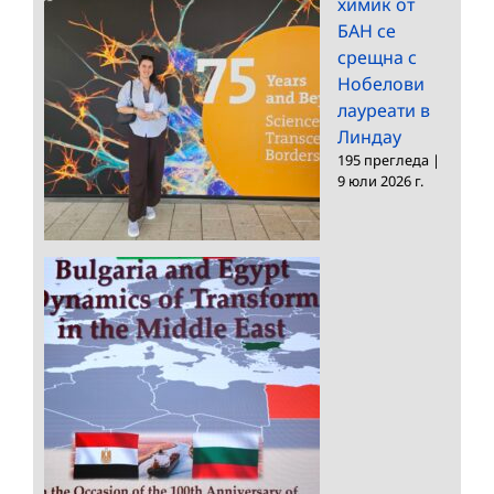
химик от
БАН се
срещна с
Нобелови
лауреати в
Линдау
195 прегледа
|
9 юли 2026 г.