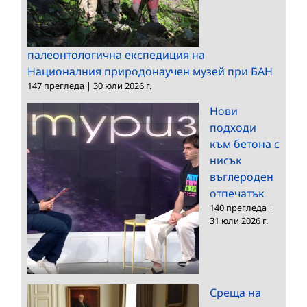
палеонтологична експедиция на
Националния природонаучен музей при БАН
147 прегледа
|
30 юли 2026 г.
Нови
подходи
към бетона с
нисък
въглероден
отпечатък
140 прегледа
|
31 юли 2026 г.
Среща на