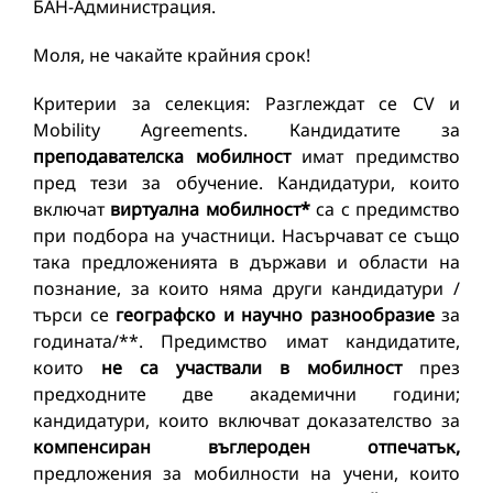
БАН-Администрация.
Моля, не чакайте крайния срок!
Критерии за селекция: Разглеждат се CV и
Mobility Agreements. Кандидатите за
преподавателска мобилност
имат предимство
пред тези за обучение. Кандидатури, които
включат
виртуална мобилност*
са с предимство
при подбора на участници. Насърчават се също
така предложенията в държави и области на
познание, за които няма други кандидатури /
търси се
географско и научно разнообразие
за
годината/**. Предимство имат кандидатите,
които
не са участвали в мобилност
през
предходните две академични години;
кандидатури, които включват доказателство за
компенсиран въглероден отпечатък,
предложения за мобилности на учени, които