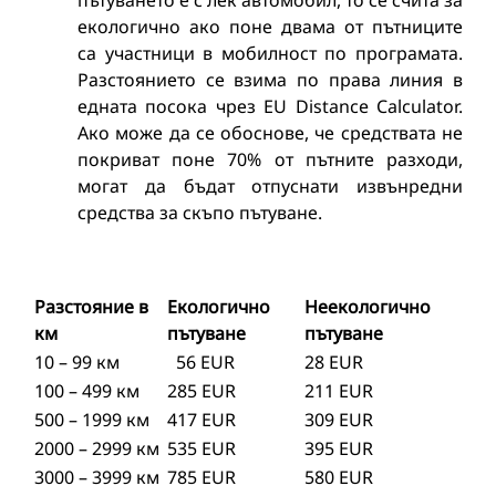
пътуването е с лек автомобил, то се счита за
екологично ако поне двама от пътниците
са участници в мобилност по програмата.
Разстоянието се взима по права линия в
едната посока чрез EU Distance Calculator.
Ако може да се обоснове, че средствата не
покриват поне 70% от пътните разходи,
могат да бъдат отпуснати извънредни
средства за скъпо пътуване.
Разстояние в
Екологично
Неекологично
км
пътуване
пътуване
10 – 99 км
56 EUR
28 EUR
100 – 499 км
285 EUR
211 EUR
500 – 1999 км
417 EUR
309 EUR
2000 – 2999 км
535 EUR
395 EUR
3000 – 3999 км
785 EUR
580 EUR