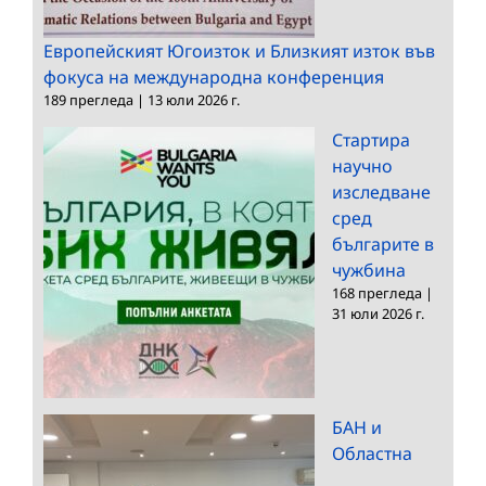
Европейският Югоизток и Близкият изток във
фокуса на международна конференция
189 прегледа
|
13 юли 2026 г.
Стартира
научно
изследване
сред
българите в
чужбина
168 прегледа
|
31 юли 2026 г.
БАН и
Областна