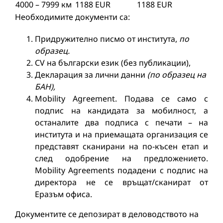
4000 – 7999 км
1188 EUR
1188 EUR
Необходимите документи са:
Придружително писмо от института,
по
образец.
СV на български език (без публикации),
Декларация за лични данни
(
по образец на
БАН
)
,
Mobility Agreement. Подава се само с
подпис на кандидата за мобилност, а
останалите два подписа с печати – на
института и на приемащата организация се
представят сканирани на по-късен етап и
след одобрение на предложението.
Mobility Agreements подадени с подпис на
директора не се връщат/сканират от
Еразъм офиса.
Документите се депозират в деловодството на