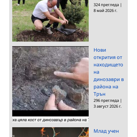
324 прегледа
|
8 май 2026 г.
Нови
открития от
находището
на
динозаври в
района на
Трън
296 прегледа
|
3 август 2026 г.
Млад учен