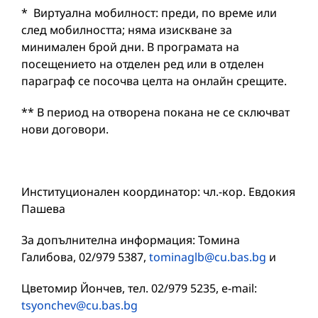
* Виртуална мобилност: преди, по време или
след мобилността; няма изискване за
минимален брой дни. В програмата на
посещението на отделен ред или в отделен
параграф се посочва целта на онлайн срещите.
** В период на отворена покана не се сключват
нови договори.
Институционален координатор: чл.-кор. Евдокия
Пашева
За допълнителна информация: Томина
Галибова, 02/979 5387,
tominaglb@cu.bas.bg
и
Цветомир Йончев, тел. 02/979 5235, e-mail:
tsyonchev@cu.bas.bg