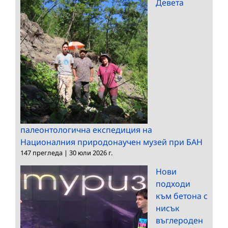
Девета
палеонтологична експедиция на
Националния природонаучен музей при БАН
147 прегледа
|
30 юли 2026 г.
Нови
подходи
към бетона с
нисък
въглероден