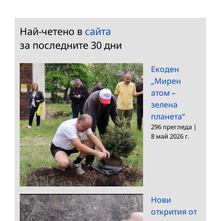
Най-четено в
сайта
за последните 30 дни
Екоден
„Мирен
атом –
зелена
планета“
296 прегледа
|
8 май 2026 г.
Нови
открития от