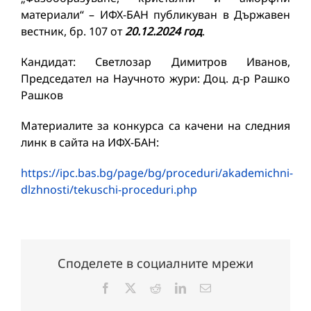
материали“ – ИФХ-БАН публикуван в Държавен
вестник, бр. 107 от
20.12.2024 год
.
Кандидат: Светлозар Димитров Иванов,
Председател на Научното жури: Доц. д-р Рашко
Рашков
Материалите за конкурса са качени на следния
линк в сайта на ИФХ-БАН:
https://ipc.bas.bg/page/bg/proceduri/akademichni-
dlzhnosti/tekuschi-proceduri.php
Споделете в социалните мрежи
Facebook
X
Reddit
LinkedIn
Електронна
поща: