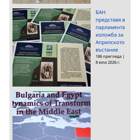
БАН
представя в
парламента
изложба за
Априлското
въстание
186 прегледа
|
8 юли 2026 г.