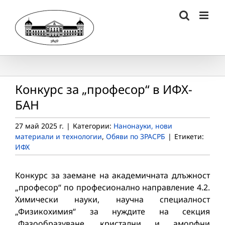
Skip
to
content
Конкурс за „професор“ в ИФХ-
БАН
27 май 2025 г.
|
Категории:
Нанонауки, нови
материали и технологии
,
Обяви по ЗРАСРБ
|
Етикети:
ИФХ
Конкурс за заемане на академичната длъжност
„професор“ по професионално направление 4.2.
Химически науки, научна специалност
„Физикохимия“ за нуждите на секция
„Фазообразуване, кристални и аморфни