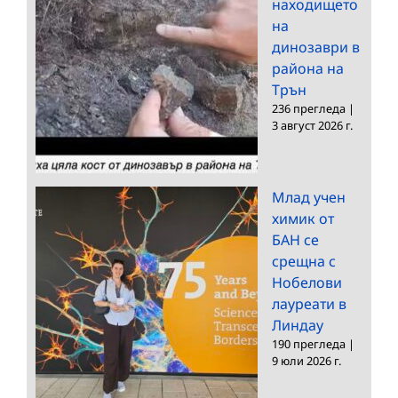
находището
на
динозаври в
района на
Трън
236 прегледа
|
3 август 2026 г.
Млад учен
химик от
БАН се
срещна с
Нобелови
лауреати в
Линдау
190 прегледа
|
9 юли 2026 г.