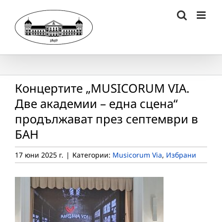
Skip
to
content
Концертите „MUSICORUM VIA.
Две академии – една сцена“
продължават през септември в
БАН
17 юни 2025 г.
|
Категории:
Musicorum Via
,
Избрани