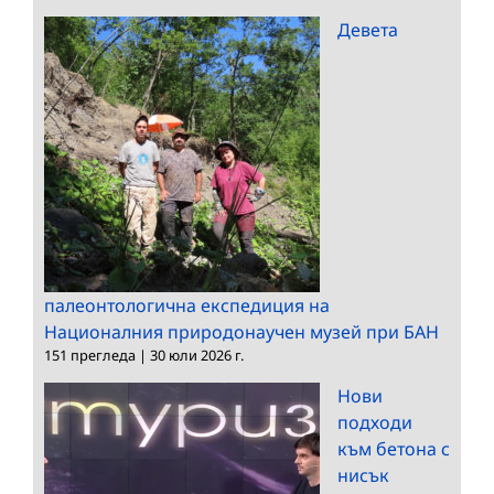
Девета
палеонтологична експедиция на
Националния природонаучен музей при БАН
151 прегледа
|
30 юли 2026 г.
Нови
подходи
към бетона с
нисък