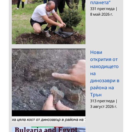
планета“
331 прегледа
|
8 май 2026 г.
Нови
открития от
находището
на
динозаври в
района на
Трън
313 прегледа
|
3 август 2026 г.