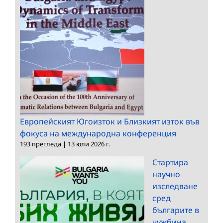
Европейският Югоизток и Близкият изток във
фокуса на международна конференция
193 прегледа
|
13 юли 2026 г.
Стартира
научно
изследване
сред
българите в
чужбина