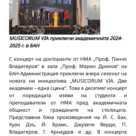
MUSICORUM VIA
приключи академичната 2024-
2025 г. в БАН
С концерт на докторанти от НМА „Проф. Панчо
Владигеров“ в зала „Проф. Марин Дринов“ на
БАН-Администрация приключи вчера сезонът на
новата ни инициатива „MUSICORUM VIA. Две
академии – една сцена“. Това е десетият концерт
от поредицата изяви на студенти и
преподаватели от НМА пред академичната
общност и гражданите на столицата.
Представени бяха произведения на Й. С. Бах,
Хуан Дзъ, Й. Брамс, Джузепе Верди, П.
Владигеров, Г. Арнаудов и др. В концерта