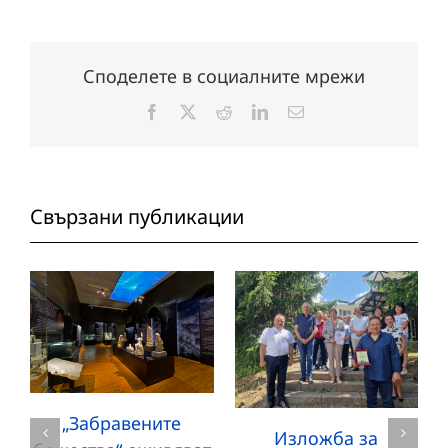
Споделете в социалните мрежи
Facebook
X
Reddit
LinkedIn
Електронна
поща:
Свързани публикации
„Забравените
Изложба за