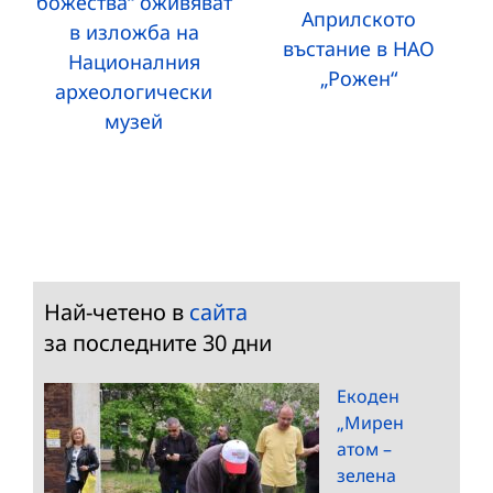
божества“ оживяват
Априлското
в изложба на
въстание в НАО
Националния
„Рожен“
археологически
музей
Най-четено в
сайта
за последните 30 дни
Екоден
„Мирен
атом –
зелена