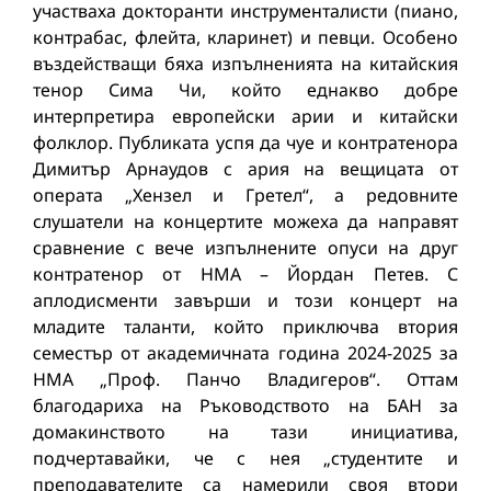
участваха докторанти инструменталисти (пиано,
контрабас, флейта, кларинет) и певци. Особено
въздействащи бяха изпълненията на китайския
тенор Сима Чи, който еднакво добре
интерпретира европейски арии и китайски
фолклор. Публиката успя да чуе и контратенора
Димитър Арнаудов с ария на вещицата от
операта „Хензел и Гретел“, а редовните
слушатели на концертите можеха да направят
сравнение с вече изпълнените опуси на друг
контратенор от НМА – Йордан Петев. С
аплодисменти завърши и този концерт на
младите таланти, който приключва втория
семестър от академичната година 2024-2025 за
НМА „Проф. Панчо Владигеров“. Оттам
благодариха на Ръководството на БАН за
домакинството на тази инициатива,
подчертавайки, че с нея „студентите и
преподавателите са намерили своя втори