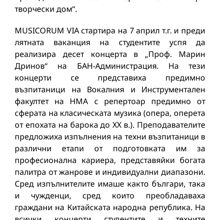
творчески дом“.
MUSICORUM VIA стартира на 7 април т.г. и преди
лятната ваканция на студентите успя да
реализира десет концерта в „Проф. Марин
Дринов“ на БАН-Администрация. На тези
концерти се представиха предимно
възпитаници на Вокалния и Инструментален
факултет на НМА с репертоар предимно от
сферата на класическата музика (опера, оперета
от епохата на барока до ХХ в.). Преподавателите
предложиха изпълнения на техни възпитаници в
различни етапи от подготовката им за
професионална кариера, представяйки богата
палитра от жанрове и индивидуални диапазони.
Сред изпълнителите имаше както българи, така
и чужденци, сред които преобладаваха
граждани на Китайската народна република. На
всички концерти студентите и техните